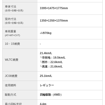
車体寸法
3395
×
1475
×
1775
mm
(全長×全幅×全高)
室内寸法
1350
×
1350
×
1370
mm
(全長×全幅×全高)
車両重量
-/-/970
kg
(AT×MT×CVT)
10・15燃費
-
21.4km/L
└市街地：19.5km/L
WLTC燃費
└郊外：22.6km/L
└高速：21.6km/L
JC08燃費
25.1km/L
使用燃料
レギュラー
駆動方式
四輪駆動（4WD）
最小回転半径
4.4
m