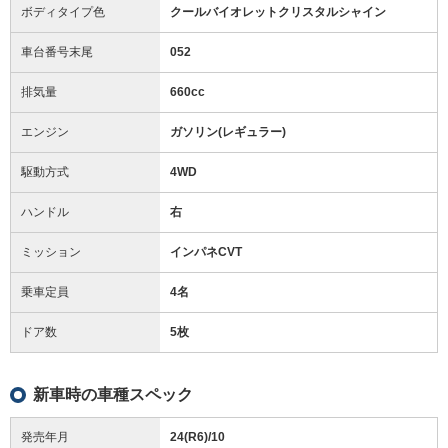
ボディタイプ色
クールバイオレットクリスタルシャイン
車台番号末尾
052
排気量
660cc
エンジン
ガソリン(レギュラー)
駆動方式
4WD
ハンドル
右
ミッション
インパネCVT
乗車定員
4名
ドア数
5枚
新車時の車種スペック
発売年月
24(R6)/10