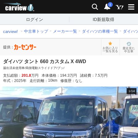
carview!
検索
通知
i
ログイン
ID新規取得
中古車トップ
メーカー一覧
ダイハツの車種一覧
ダイハ
carview!
提供：
お気に入り
最近見た
一覧を見る
中古車
ダイハツ タント 660 カスタム X 4WD
届出済未使用車/両側電動スライドドア/プッ/
支払総額：
201.8
万円
本体価格：
194.3
万円
諸経費：
7.5
万円
10
km
年式：
2025
年
走行距離：
修復歴：
なし
1
/
14