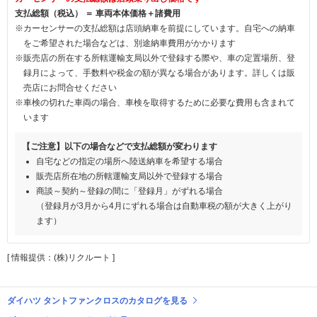
支払総額（税込） ＝ 車両本体価格＋諸費用
※カーセンサーの支払総額は店頭納車を前提にしています。自宅への納車
をご希望された場合などは、別途納車費用がかかります
※販売店の所在する所轄運輸支局以外で登録する際や、車の定置場所、登
録月によって、手数料や税金の額が異なる場合があります。詳しくは販
売店にお問合せください
※車検の切れた車両の場合、車検を取得するために必要な費用も含まれて
います
【ご注意】以下の場合などで支払総額が変わります
自宅などの指定の場所へ陸送納車を希望する場合
販売店所在地の所轄運輸支局以外で登録する場合
商談～契約～登録の間に「登録月」がずれる場合
（登録月が3月から4月にずれる場合は自動車税の額が大きく上がり
ます）
[ 情報提供：(株)リクルート ]
ダイハツ タントファンクロスのカタログを見る