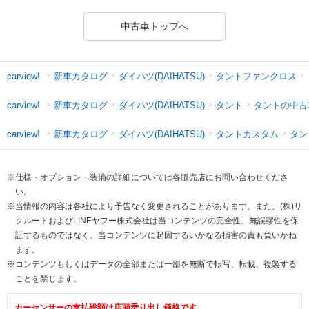
中古車トップへ
新車カタログ
ダイハツ(DAIHATSU)
タントファンクロス
carview!
新車カタログ
ダイハツ(DAIHATSU)
タント
タントの中古
carview!
新車カタログ
ダイハツ(DAIHATSU)
タントカスタム
タン
carview!
※仕様・オプション・装備の詳細については各販売店にお問い合わせくださ
い。
※当情報の内容は各社により予告なく変更されることがあります。また、(株)リ
クルートおよびLINEヤフー株式会社は当コンテンツの完全性、無誤謬性を保
証するものではなく、当コンテンツに起因するいかなる損害の責も負いかね
ます。
※コンテンツもしくはデータの全部または一部を無断で転写、転載、複製する
ことを禁じます。
カーセンサーの支払総額は店頭乗り出し価格です