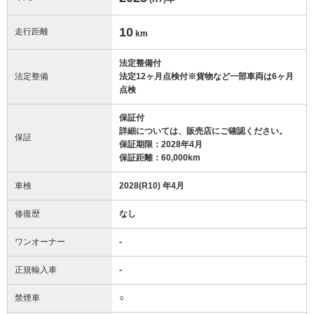
10
走行距離
km
法定整備付
法定整備
法定12ヶ月点検付※貨物など一部車両は6ヶ月
点検
保証付
詳細については、販売店にご確認ください。
保証
保証期限：2028年4月
保証距離：60,000km
車検
2028(R10) 年4月
修復歴
なし
ワンオーナー
-
正規輸入車
-
禁煙車
○