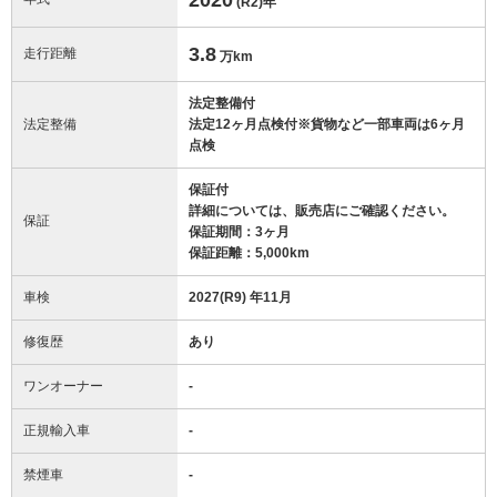
(R2)
年
3.8
走行距離
万km
法定整備付
法定整備
法定12ヶ月点検付※貨物など一部車両は6ヶ月
点検
保証付
詳細については、販売店にご確認ください。
保証
保証期間：3ヶ月
保証距離：5,000km
車検
2027(R9) 年11月
修復歴
あり
ワンオーナー
-
正規輸入車
-
禁煙車
-