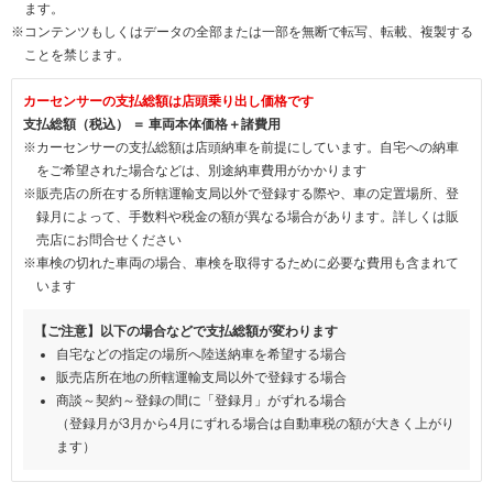
ます。
※コンテンツもしくはデータの全部または一部を無断で転写、転載、複製する
ことを禁じます。
カーセンサーの支払総額は店頭乗り出し価格です
支払総額（税込） ＝ 車両本体価格＋諸費用
※カーセンサーの支払総額は店頭納車を前提にしています。自宅への納車
をご希望された場合などは、別途納車費用がかかります
※販売店の所在する所轄運輸支局以外で登録する際や、車の定置場所、登
録月によって、手数料や税金の額が異なる場合があります。詳しくは販
売店にお問合せください
※車検の切れた車両の場合、車検を取得するために必要な費用も含まれて
います
【ご注意】以下の場合などで支払総額が変わります
自宅などの指定の場所へ陸送納車を希望する場合
販売店所在地の所轄運輸支局以外で登録する場合
商談～契約～登録の間に「登録月」がずれる場合
（登録月が3月から4月にずれる場合は自動車税の額が大きく上がり
ます）