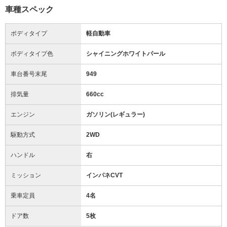
車種スペック
ボディタイプ
軽自動車
ボディタイプ色
シャイニングホワイトパール
車台番号末尾
949
排気量
660cc
エンジン
ガソリン(レギュラー)
駆動方式
2WD
ハンドル
右
ミッション
インパネCVT
乗車定員
4名
ドア数
5枚