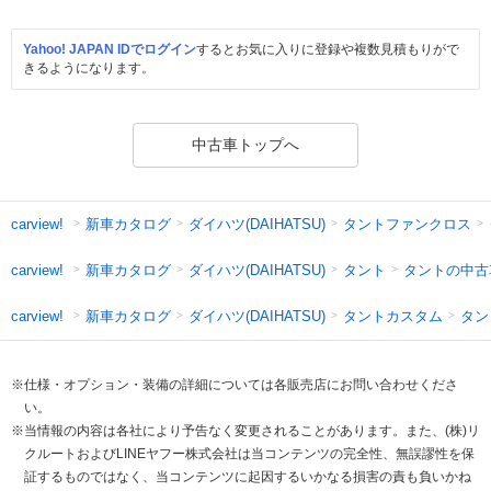
Yahoo! JAPAN IDでログイン
するとお気に入りに登録や複数見積もりがで
きるようになります。
中古車トップへ
新車カタログ
ダイハツ(DAIHATSU)
タントファンクロス
carview!
新車カタログ
ダイハツ(DAIHATSU)
タント
タントの中古
carview!
新車カタログ
ダイハツ(DAIHATSU)
タントカスタム
タン
carview!
※仕様・オプション・装備の詳細については各販売店にお問い合わせくださ
い。
※当情報の内容は各社により予告なく変更されることがあります。また、(株)リ
クルートおよびLINEヤフー株式会社は当コンテンツの完全性、無誤謬性を保
証するものではなく、当コンテンツに起因するいかなる損害の責も負いかね