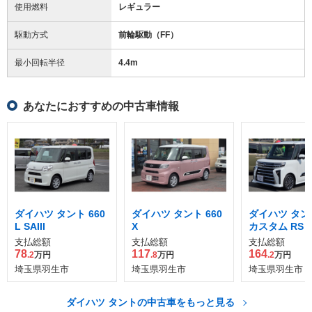
使用燃料
レギュラー
駆動方式
前輪駆動（FF）
最小回転半径
4.4
m
あなたにおすすめの中古車情報
ダイハツ タント 660
ダイハツ タント 660
ダイハツ タント
L SAIII
X
カスタム RS
支払総額
支払総額
支払総額
78
117
164
.2
万円
.8
万円
.2
万円
埼玉県羽生市
埼玉県羽生市
埼玉県羽生市
ダイハツ タントの中古車をもっと見る