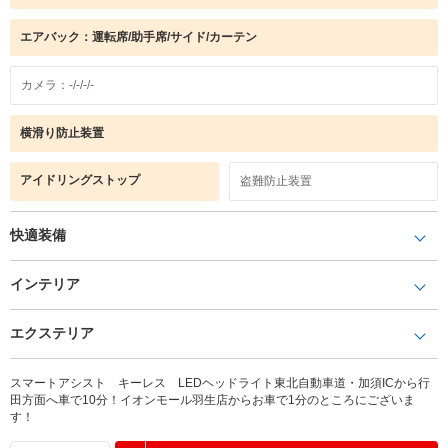
エアバック：運転席/助手席/サイド/カーテン
カメラ：-/-/-/-
横滑り防止装置
アイドリングストップ
盗難防止装置
快適装備
インテリア
エクステリア
スマートアシスト キーレス LEDヘッドライト東北自動車道・加須ICから行
田方面へ車で10分！イオンモール羽生店からお車で1分のところにございま
す！