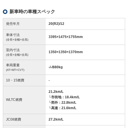
新車時の車種スペック
発売年月
20(R2)/12
車体寸法
3395
×
1475
×
1755
mm
(全長×全幅×全高)
室内寸法
1350
×
1350
×
1370
mm
(全長×全幅×全高)
車両重量
-/-/880
kg
(AT×MT×CVT)
10・15燃費
-
21.2km/L
└市街地：18.4km/L
WLTC燃費
└郊外：22.8km/L
└高速：21.6km/L
JC08燃費
27.2km/L