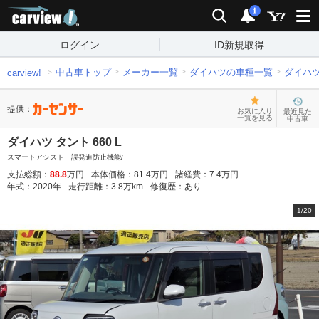
carview!
検索
通知
i
ログイン
ID新規取得
中古車トップ
メーカー一覧
ダイハツの車種一覧
ダイハ
carview!
提供：
お気に入り
最近見た
一覧を見る
中古車
ダイハツ タント 660 L
スマートアシスト 誤発進防止機能/
支払総額：
88.8
万円
本体価格：
81.4
万円
諸経費：
7.4
万円
年式：
2020
年
走行距離：
3.8
万km
修復歴：
あり
1
/
20