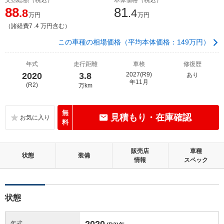
88
81
.8
.4
万円
万円
（諸経費7 .4 万円含む）
この車種の相場価格（平均本体価格：149万円）
年式
走行距離
車検
修復歴
2020
3.8
2027(R9)
あり
年11月
(R2)
万km
無
見積もり・在庫確認
料
販売店
車種
状態
装備
情報
スペック
状態
2020
年式