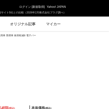
ログイン
[
新規取得
]
Yahoo! JAPAN
サイト5社との比較（2026年2月株式会社プラグ調べ）
オリジナル記事
マイカー
使用車 禁煙車 衝突軽減B 電子パー
払総額
本体価格
(税込)
(税込)