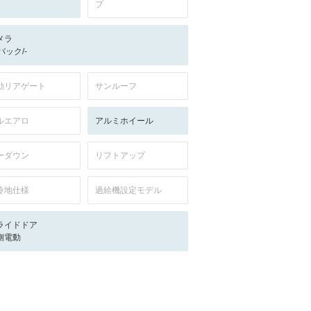
プ
メラ
-/バック/-
動リアゲート
サンルーフ
ルエアロ
アルミホイール
ーダウン
リフトアップ
冷地仕様
過給機設定モデル
ライドドア
側電動