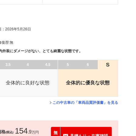
：2026年5月26日
修復歴:
無
、内外装にダメージがない、とても綺麗な状態です。
S
3.5
4
4.5
5
6
全体的に良好な状態
全体的に優良な状態
この中古車の「車両品質評価書」を見る
154
価格
.9
万円
無
(税込)