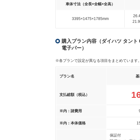
車体寸法（全長×全幅×全高）
26
3395×1475×1785mm
21
購入プラン内容（ダイハツ タント 6
電子パー）
※各プランで設定が異なる項目をまとめています
プラン名
基
1
支払総額（税込）
※内：諸費用
※内：本体価格
1
保証付