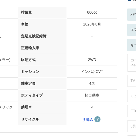
排気量
660cc
パ
車検
2028年8月
エ
し
定期点検記録簿
-
キ
正規輸入車
-
ュラー)
駆動方式
2WD
カ
-/-/-
ミッション
インパネCVT
TV:
乗車定員
4名
ボディタイプ
軽自動車
ミ
タリック
禁煙車
○
ET
リサイクル
リ済込
3