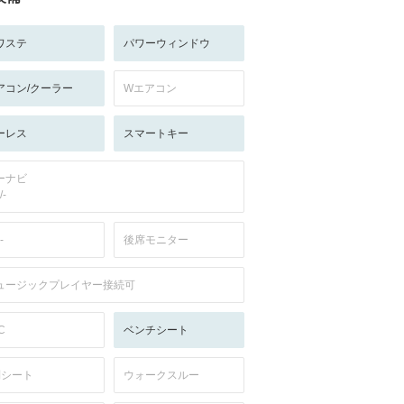
ワステ
パワーウィンドウ
アコン/クーラー
Wエアコン
ーレス
スマートキー
ーナビ
/-
-
後席モニター
ュージックプレイヤー接続可
C
ベンチシート
列シート
ウォークスルー