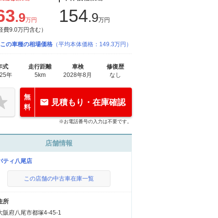
63
154
.9
.9
万円
万円
経費9.0万円含む）
この車種の相場価格
（平均本体価格：149.3万円）
年式
走行距離
車検
修復歴
025年
5km
2028年8月
なし
無
見積もり・在庫確認
料
※お電話番号の入力は不要です。
店舗情報
バティ八尾店
この店舗の中古車在庫一覧
住所
大阪府八尾市都塚4-45-1