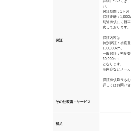
詳細については、
い。
保証期間：1ヶ月
保証距離：1,000
別途有償にて新車
意しております。
保証内容は
保証
特別保証：初度登
100,000km、
一般保証：初度登
60,000km
となります。
※内容などメーカ
保証有償延長もお
詳しくはお問い合
その他装備・サービス
-
補足
-