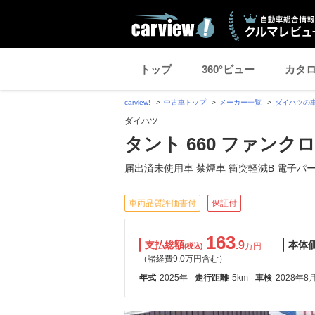
トップ
360°ビュー
カタ
carview!
中古車トップ
メーカー一覧
ダイハツの
ダイハツ
タント 660 ファンク
届出済未使用車 禁煙車 衝突軽減B 電子パ
車両品質評価書付
保証付
163
支払総額
.9
本体
万円
(税込)
（諸経費9.0万円含む）
年式
2025年
走行距離
5km
車検
2028年8