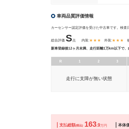
車両品質評価情報
カーセンサー認定評価を受けた中古車です。
検査日
S
総合評価
点
内装:
外装:
新車登録後12ヶ月未満、走行距離1万km以下で
R
1
2
3
走行に支障が無い状態
163
支払総額
.9
本体
万円
(税込)