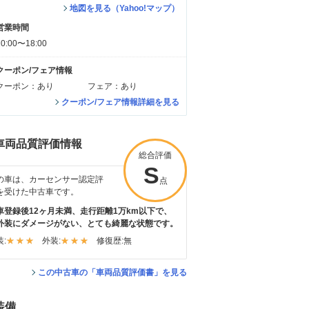
地図を見る（Yahoo!マップ）
営業時間
10:00〜18:00
クーポン/フェア情報
クーポン：あり
フェア：あり
クーポン/フェア情報詳細を見る
車両品質評価情報
総合評価
S
の車は、カーセンサー認定評
点
を受けた中古車です。
車登録後12ヶ月未満、走行距離1万km以下で、
外装にダメージがない、とても綺麗な状態です。
:
外装:
修復歴:
無
この中古車の「車両品質評価書」を見る
装備