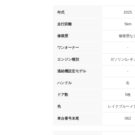
年式
2025
走行距離
5km
修復歴
修復歴な
ワンオーナー
-
エンジン種別
ガソリン(レギ
過給機設定モデル
-
ハンドル
右
ドア数
5枚
色
レイクブルーメ
車台番号末尾
062