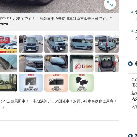
上展開中のリバティです！！ 登録届出済未使用車は遠方販売不可です。ご
■□■
こ
価
新
内
方に27店舗展開中！！半期決算フェア開催中！お買い得車を多数ご用意！
内装
す！