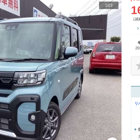
1
/
23
1
（諸
2
リ