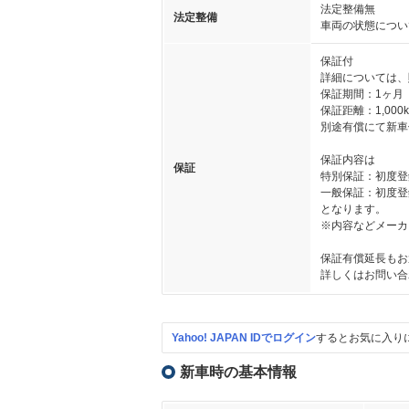
法定整備無
法定整備
車両の状態につい
保証付
詳細については、
保証期間：1ヶ月
保証距離：1,000
別途有償にて新車
保証内容は
保証
特別保証：初度登録か
一般保証：初度登録か
となります。
※内容などメーカ
保証有償延長もお
詳しくはお問い合
Yahoo! JAPAN IDでログイン
するとお気に入り
新車時の基本情報