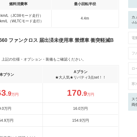
燃料消費率
最小回転半径
.4km/L（JC08モード走行）
カ
4.4m
.9km/L（WLTCモード走行）
-/
電
60 ファンクロス 届出済未使用車 禁煙車 衝突軽減B
フ
。上記の仕様・オプション・装備もご確認ください。
ロ
Aプラン
本プラン
★大人気★リバティ3点set！！
寒
63
170
.9
.9
万円
万円
ス
両
9
.0
万円
16
.0
万円
54
.9
万円
154
.9
万円