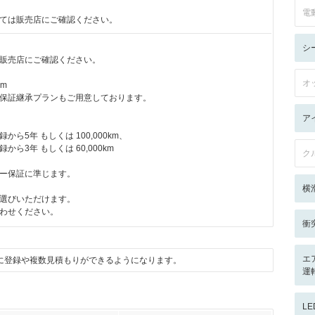
電
ては販売店にご確認ください。
シ
販売店にご確認ください。
オ
km
保証継承プランもご用意しております。
ア
ら5年 もしくは 100,000km、
ら3年 もしくは 60,000km
ク
ー保証に準じます。
横
選びいただけます。
わせください。
衝
エ
に登録や複数見積もりができるようになります。
運
L