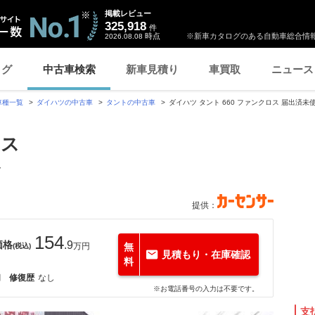
掲載レビュー
325,918
件
時点
※新車カタログのある自動車総合情報
2026.08.08
ログ
中古車検索
新車見積り
車買取
ニュース
車種一覧
ダイハツの中古車
タントの中古車
ダイハツ タント 660 ファンクロス 届出済未
ロス
ー
提供：
154
価格
.9
万円
無
(税込)
見積もり・在庫確認
料
月
修復歴
なし
※お電話番号の入力は不要です。
支