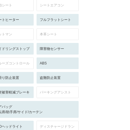
動シート
シートエアコン
ートヒーター
フルフラットシート
ットマン
本革シート
イドリングストップ
障害物センサー
ルーズコントロール
ABS
滑り防止装置
盗難防止装置
突被害軽減ブレーキ
パーキングアシスト
アバッグ
転席/助手席/サイド/カーテン
EDヘッドライト
ディスチャージドラン