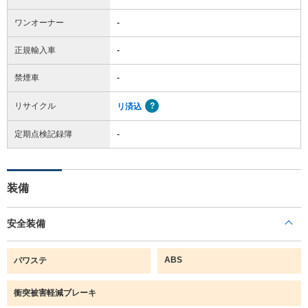
ワンオーナー
-
正規輸入車
-
禁煙車
-
リサイクル
リ済込
定期点検記録簿
-
装備
安全装備
ABS
パワステ
衝突被害軽減ブレーキ