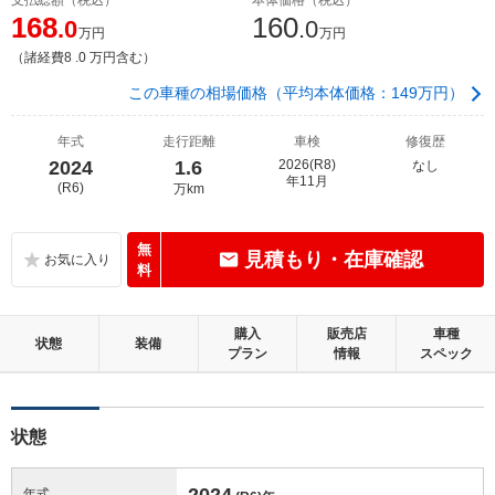
168
160
.0
.0
万円
万円
（諸経費8 .0 万円含む）
この車種の相場価格（平均本体価格：149万円）
年式
走行距離
車検
修復歴
2024
1.6
2026(R8)
なし
年11月
(R6)
万km
無
見積もり・在庫確認
料
購入
販売店
車種
状態
装備
プラン
情報
スペック
状態
2024
年式