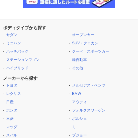
ボディタイプから探す
セダン
オープンカー
ミニバン
SUV・クロカン
ハッチバック
クーペ・スポーツカー
ステーションワゴン
軽自動車
ハイブリッド
その他
メーカーから探す
トヨタ
メルセデス・ベンツ
レクサス
BMW
日産
アウディ
ホンダ
フォルクスワーゲン
三菱
ポルシェ
マツダ
ミニ
スバル
プジョー