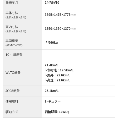
発売年月
24(R6)/10
車体寸法
3395
×
1475
×
1775
mm
(全長×全幅×全高)
室内寸法
1350
×
1350
×
1370
mm
(全長×全幅×全高)
車両重量
-/-/960
kg
(AT×MT×CVT)
10・15燃費
-
21.4km/L
└市街地：19.5km/L
WLTC燃費
└郊外：22.6km/L
└高速：21.6km/L
JC08燃費
25.1km/L
使用燃料
レギュラー
駆動方式
四輪駆動（4WD）