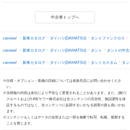
中古車トップへ
新車カタログ
ダイハツ(DAIHATSU)
タントファンクロス
carview!
新車カタログ
ダイハツ(DAIHATSU)
タント
タントの中古
carview!
新車カタログ
ダイハツ(DAIHATSU)
タントカスタム
タン
carview!
※仕様・オプション・装備の詳細については各販売店にお問い合わせくださ
い。
※当情報の内容は各社により予告なく変更されることがあります。また、(株)リ
クルートおよびLINEヤフー株式会社は当コンテンツの完全性、無誤謬性を保
証するものではなく、当コンテンツに起因するいかなる損害の責も負いかね
ます。
※コンテンツもしくはデータの全部または一部を無断で転写、転載、複製する
ことを禁じます。