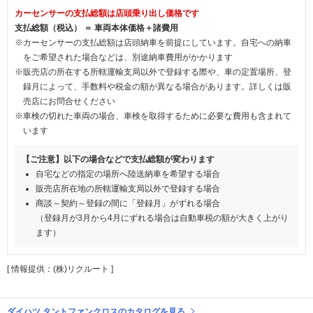
カーセンサーの支払総額は店頭乗り出し価格です
支払総額（税込） ＝ 車両本体価格＋諸費用
※カーセンサーの支払総額は店頭納車を前提にしています。自宅への納車
をご希望された場合などは、別途納車費用がかかります
※販売店の所在する所轄運輸支局以外で登録する際や、車の定置場所、登
録月によって、手数料や税金の額が異なる場合があります。詳しくは販
売店にお問合せください
※車検の切れた車両の場合、車検を取得するために必要な費用も含まれて
います
【ご注意】以下の場合などで支払総額が変わります
自宅などの指定の場所へ陸送納車を希望する場合
販売店所在地の所轄運輸支局以外で登録する場合
商談～契約～登録の間に「登録月」がずれる場合
（登録月が3月から4月にずれる場合は自動車税の額が大きく上がり
ます）
[ 情報提供：(株)リクルート ]
ダイハツ タントファンクロスのカタログを見る