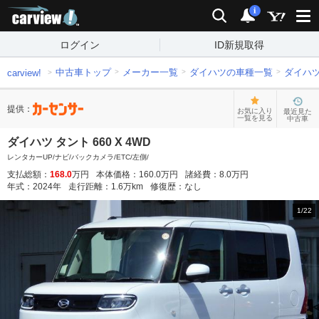
carview!
検索
通知
i
ログイン
ID新規取得
中古車トップ
メーカー一覧
ダイハツの車種一覧
ダイハ
carview!
提供：
お気に入り
最近見た
一覧を見る
中古車
ダイハツ タント 660 X 4WD
レンタカーUP/ナビ/バックカメラ/ETC/左側/
支払総額：
168.0
万円
本体価格：
160.0
万円
諸経費：
8.0
万円
年式：
2024
年
走行距離：
1.6
万km
修復歴：
なし
1
/
22