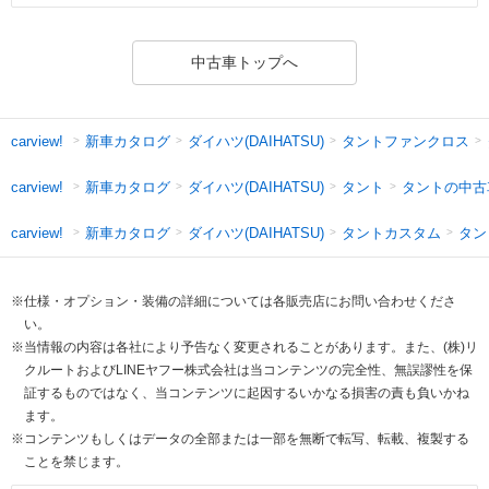
中古車トップへ
新車カタログ
ダイハツ(DAIHATSU)
タントファンクロス
carview!
新車カタログ
ダイハツ(DAIHATSU)
タント
タントの中古
carview!
新車カタログ
ダイハツ(DAIHATSU)
タントカスタム
タン
carview!
※仕様・オプション・装備の詳細については各販売店にお問い合わせくださ
い。
※当情報の内容は各社により予告なく変更されることがあります。また、(株)リ
クルートおよびLINEヤフー株式会社は当コンテンツの完全性、無誤謬性を保
証するものではなく、当コンテンツに起因するいかなる損害の責も負いかね
ます。
※コンテンツもしくはデータの全部または一部を無断で転写、転載、複製する
ことを禁じます。