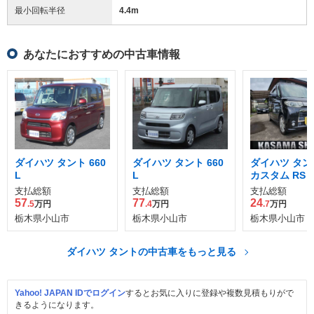
最小回転半径
4.4
m
あなたにおすすめの中古車情報
ダイハツ タント 660
ダイハツ タント 660
ダイハツ タント
L
L
カスタム RS
支払総額
支払総額
支払総額
57
77
24
.5
万円
.4
万円
.7
万円
栃木県小山市
栃木県小山市
栃木県小山市
ダイハツ タントの中古車をもっと見る
Yahoo! JAPAN IDでログイン
するとお気に入りに登録や複数見積もりがで
きるようになります。