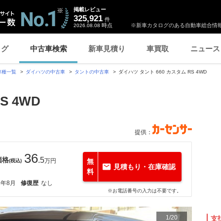
掲載レビュー
325,921
件
時点
※新車カタログのある自動車総合情報
2026.08.08
ログ
中古車検索
新車見積り
車買取
ニュース
車種一覧
ダイハツの中古車
タントの中古車
ダイハツ タント 660 カスタム RS 4WD
S 4WD
提供：
36
価格
.5
万円
無
(税込)
見積もり・在庫確認
料
8年8月
修復歴
なし
※お電話番号の入力は不要です。
1
/
20
支