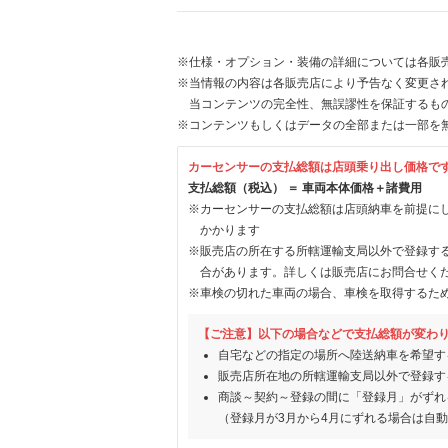
※仕様・オプション・装備の詳細については各販
※当情報の内容は各販売店により予告なく変更され
当コンテンツの完全性、無誤謬性を保証するも
※コンテンツもしくはデータの全部または一部を
カーセンサーの支払総額は店頭乗り出し価格で
支払総額（税込） ＝ 車両本体価格＋諸費用
※カーセンサーの支払総額は店頭納車を前提に
かかります
※販売店の所在する所轄運輸支局以外で登録す
合があります。詳しくは販売店にお問合せく
※車検の切れた車両の場合、車検を取得するた
【ご注意】以下の場合などで支払総額が変わ
自宅などの指定の場所へ陸送納車を希望す
販売店所在地の所轄運輸支局以外で登録す
商談～契約～登録の間に「登録月」がずれ
（登録月が3月から4月にずれる場合は自