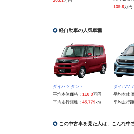
205.1
万円
139.8
万円
軽自動車の人気車種
ダイハツ タント
ダイハツ 
平均本体価格：
110.3
万円
平均本体
平均走行距離：
45,779
km
平均走行
この中古車を見た人は、こんな中