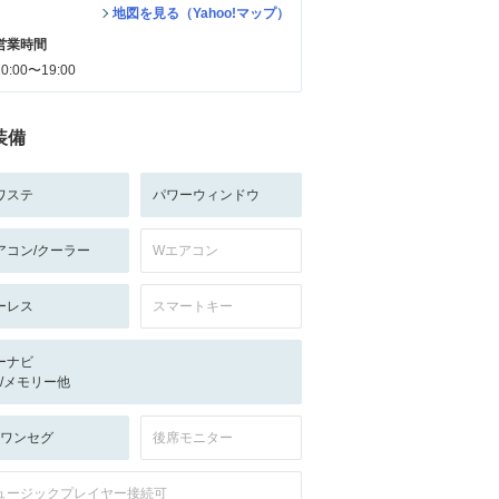
地図を見る（Yahoo!マップ）
営業時間
10:00〜19:00
装備
ワステ
パワーウィンドウ
アコン/クーラー
Wエアコン
ーレス
スマートキー
ーナビ
-/-/メモリー他
V:ワンセグ
後席モニター
ュージックプレイヤー接続可