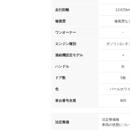
走行距離
13.6万k
修復歴
修復歴な
ワンオーナー
-
エンジン種別
ガソリン(レギ
過給機設定モデル
○
ハンドル
右
ドア数
5枚
色
パールホワイト
車台番号末尾
905
法定整備無
法定整備
車両の状態につい