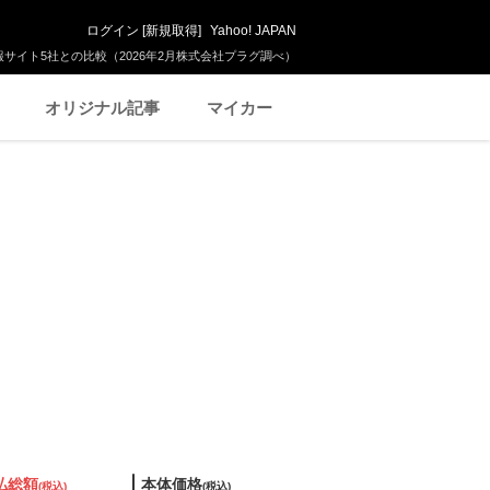
ログイン
[
新規取得
]
Yahoo! JAPAN
サイト5社との比較（2026年2月株式会社プラグ調べ）
オリジナル記事
マイカー
払総額
本体価格
(税込)
(税込)