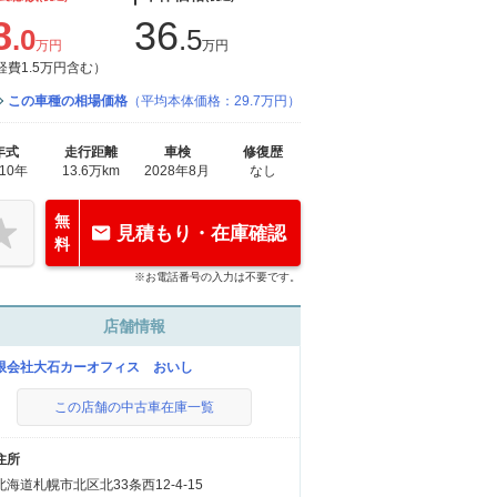
8
36
.0
.5
万円
万円
経費1.5万円含む）
この車種の相場価格
（平均本体価格：29.7万円）
年式
走行距離
車検
修復歴
010年
13.6万km
2028年8月
なし
無
見積もり・在庫確認
料
※お電話番号の入力は不要です。
店舗情報
限会社大石カーオフィス おいし
この店舗の中古車在庫一覧
住所
北海道札幌市北区北33条西12-4-15