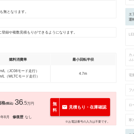
も無となります。
エ
運転
に登録や複数見積もりができるようになります。
L
カ
燃料消費率
最小回転半径
-/-/-
km/L（JC08モード走行）
4.7m
電
km/L（WLTCモード走行）
フ
36
価格
.5
万円
無
(税込)
ロ
見積もり・在庫確認
料
8年8月
修復歴
なし
寒
※お電話番号の入力は不要です。