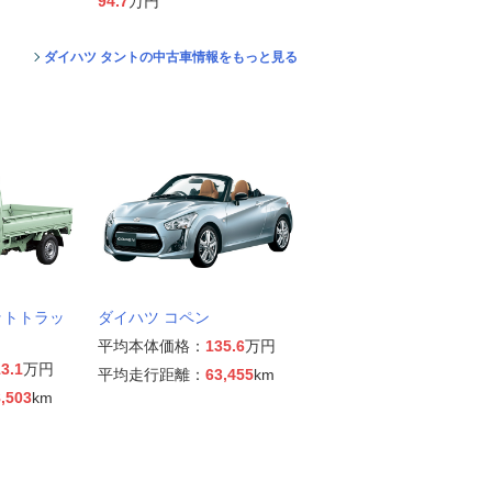
94.7
万円
ダイハツ タントの中古車情報をもっと見る
ットトラッ
ダイハツ コペン
平均本体価格：
135.6
万円
3.1
万円
平均走行距離：
63,455
km
,503
km