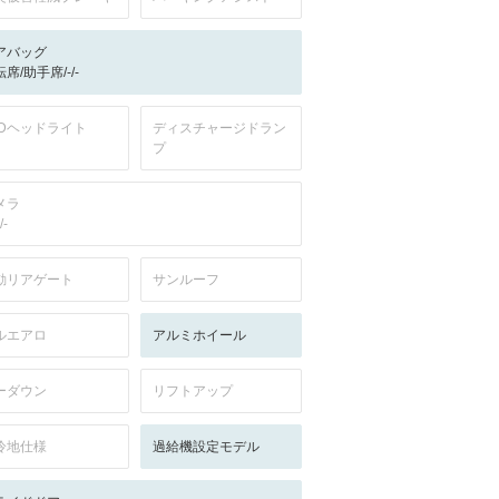
アバッグ
席/助手席/-/-
EDヘッドライト
ディスチャージドラン
プ
メラ
/-
動リアゲート
サンルーフ
ルエアロ
アルミホイール
ーダウン
リフトアップ
冷地仕様
過給機設定モデル