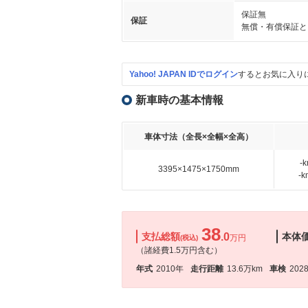
保証無
保証
無償・有償保証と
Yahoo! JAPAN IDでログイン
するとお気に入り
新車時の基本情報
車体寸法（全長×全幅×全高）
-
3395×1475×1750mm
-
38
支払総額
.0
本体
万円
(税込)
（諸経費1.5万円含む）
年式
2010年
走行距離
13.6万km
車検
202