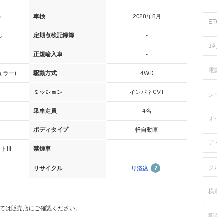
m
車検
2028年8月
ET
し
定期点検記録簿
-
3
正規輸入車
-
電
ュラー)
駆動方式
4WD
ミッション
インパネCVT
シ
乗車定員
4名
オ
ボディタイプ
軽自動車
ア
III
禁煙車
-
ク
リサイクル
リ済込
横
ては販売店にご確認ください。
衝