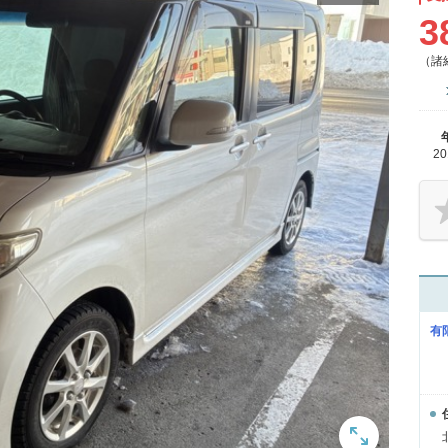
3
（諸
2
有