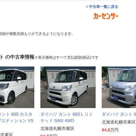
中古車一覧に戻る
登録や複数見積もりができるようになります。
ト の中古車情報
※表示価格はすべて支払総額(税込)です
ント 660 カスタ
ダイハツ タント 660 L リミ
ダイハツ タント 66
プエディション VS
テッド SAIII 4WD
北海道札幌市東区
北海道札幌市東区
94.8
万円
幌市東区