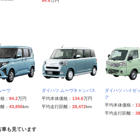
94.8
万円
ムーヴ
ダイハツ ムーヴキャンバス
ダイハツ ハイゼ
ク
価格：
94.2
万円
平均本体価格：
134.6
万円
平均本体価格：
11
距離：
43,856
km
平均走行距離：
28,472
km
平均走行距離：
38
古車も見ています