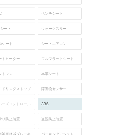
C
ベンチシート
列シート
ウォークスルー
動シート
シートエアコン
ートヒーター
フルフラットシート
ットマン
本革シート
イドリングストップ
障害物センサー
ルーズコントロール
ABS
滑り防止装置
盗難防止装置
突被害軽減ブレーキ
パーキングアシスト