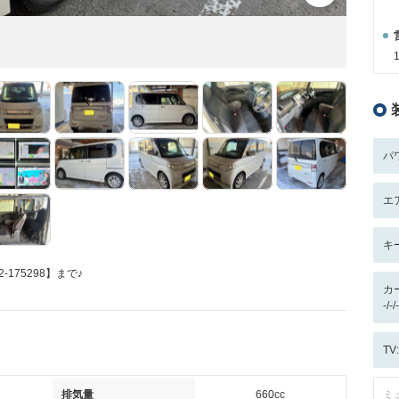
パ
エ
キ
175298】まで♪
カ
-/
T
排気量
660cc
ミ