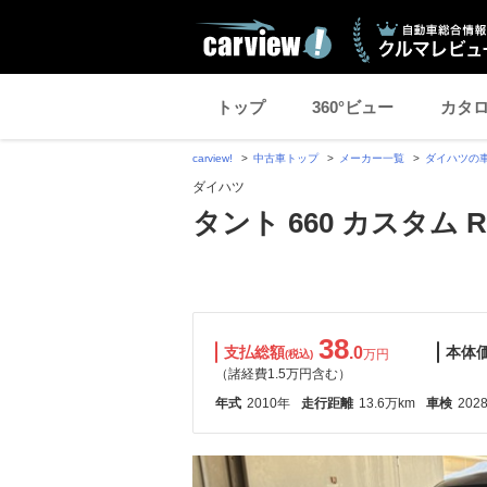
トップ
360°ビュー
カタ
carview!
中古車トップ
メーカー一覧
ダイハツの
ダイハツ
タント 660 カスタム R
38
支払総額
.0
本体
万円
(税込)
（諸経費1.5万円含む）
年式
2010年
走行距離
13.6万km
車検
202