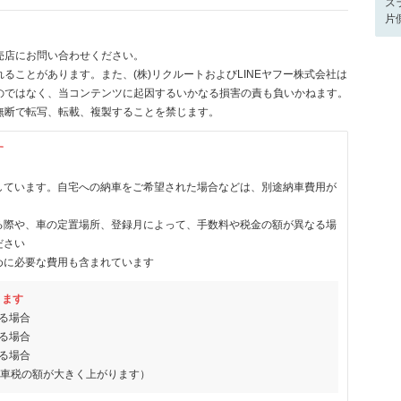
ス
片
売店にお問い合わせください。
ることがあります。また、(株)リクルートおよびLINEヤフー株式会社は
のではなく、当コンテンツに起因するいかなる損害の責も負いかねます。
無断で転写、転載、複製することを禁じます。
す
しています。自宅への納車をご希望された場合などは、別途納車費用が
る際や、車の定置場所、登録月によって、手数料や税金の額が異なる場
ださい
めに必要な費用も含まれています
ります
る場合
る場合
る場合
動車税の額が大きく上がります）