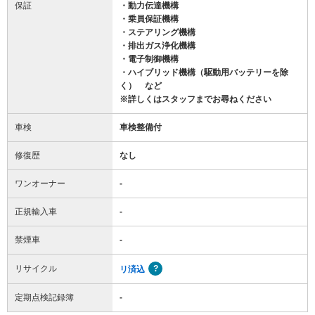
保証
・動力伝達機構
・乗員保証機構
・ステアリング機構
・排出ガス浄化機構
・電子制御機構
・ハイブリッド機構（駆動用バッテリーを除
く） など
※詳しくはスタッフまでお尋ねください
車検
車検整備付
修復歴
なし
ワンオーナー
-
正規輸入車
-
禁煙車
-
リサイクル
リ済込
定期点検記録簿
-