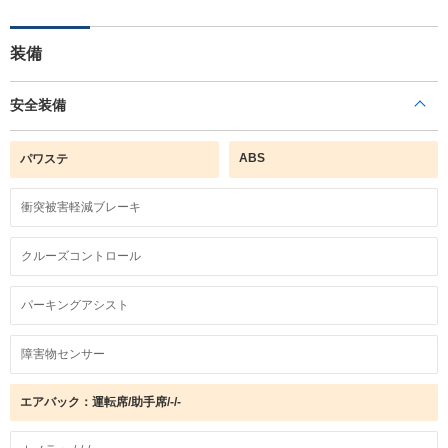
装備
安全装備
ABS
パワステ
衝突被害軽減ブレーキ
クルーズコントロール
パーキングアシスト
障害物センサー
エアバック：運転席/助手席/-/-