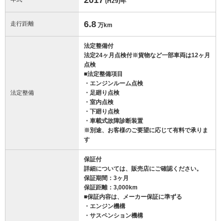
(H29)
年
6.8
走行距離
万km
法定整備付
法定24ヶ月点検付※貨物など一部車両は12ヶ月
点検
■法定整備項目
・エンジンルーム点検
法定整備
・足廻り点検
・室内点検
・下廻り点検
・車載式故障診断装置
※別途、お客様のご要望に応じて有料で承りま
す
保証付
詳細については、販売店にご確認ください。
保証期間：3ヶ月
保証距離：3,000km
■保証内容は、メーカー保証に準ずる
・エンジン機構
・サスペンション機構