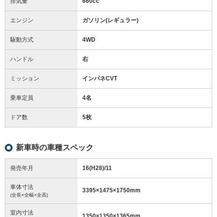
排気量
660cc
エンジン
ガソリン(レギュラー)
駆動方式
4WD
ハンドル
右
ミッション
インパネCVT
乗車定員
4名
ドア数
5枚
新車時の車種スペック
発売年月
16(H28)/11
車体寸法
3395
×
1475
×
1750
mm
(全長×全幅×全高)
室内寸法
1350
×
1350
×
1365
mm