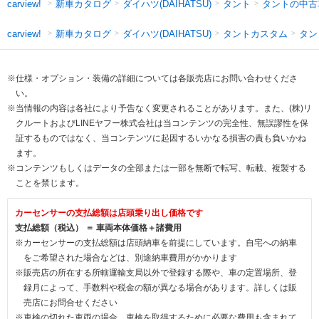
新車カタログ
ダイハツ(DAIHATSU)
タント
タントの中古
carview!
新車カタログ
ダイハツ(DAIHATSU)
タントカスタム
タン
carview!
※仕様・オプション・装備の詳細については各販売店にお問い合わせくださ
い。
※当情報の内容は各社により予告なく変更されることがあります。また、(株)リ
クルートおよびLINEヤフー株式会社は当コンテンツの完全性、無誤謬性を保
証するものではなく、当コンテンツに起因するいかなる損害の責も負いかね
ます。
※コンテンツもしくはデータの全部または一部を無断で転写、転載、複製する
ことを禁じます。
カーセンサーの支払総額は店頭乗り出し価格です
支払総額（税込） ＝ 車両本体価格＋諸費用
※カーセンサーの支払総額は店頭納車を前提にしています。自宅への納車
をご希望された場合などは、別途納車費用がかかります
※販売店の所在する所轄運輸支局以外で登録する際や、車の定置場所、登
録月によって、手数料や税金の額が異なる場合があります。詳しくは販
売店にお問合せください
※車検の切れた車両の場合、車検を取得するために必要な費用も含まれて