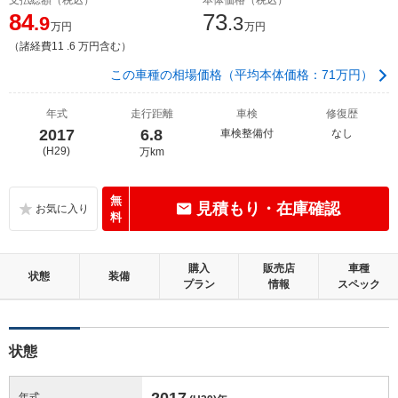
84
73
.9
.3
万円
万円
（諸経費11 .6 万円含む）
この車種の相場価格（平均本体価格：71万円）
年式
走行距離
車検
修復歴
2017
6.8
車検整備付
なし
(H29)
万km
無
見積もり・在庫確認
料
購入
販売店
車種
状態
装備
プラン
情報
スペック
状態
2017
年式