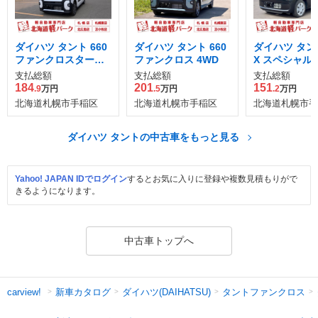
ダイハツ タント 660
ダイハツ タント 660
ダイハツ タント
ファンクロスターボ
ファンクロス 4WD
X スペシャル 
4WD
支払総額
支払総額
支払総額
184
201
151
.9
万円
.5
万円
.2
万円
北海道札幌市手稲区
北海道札幌市手稲区
北海道札幌市手
ダイハツ タントの中古車をもっと見る
Yahoo! JAPAN IDでログイン
するとお気に入りに登録や複数見積もりがで
きるようになります。
中古車トップへ
新車カタログ
ダイハツ(DAIHATSU)
タントファンクロス
carview!