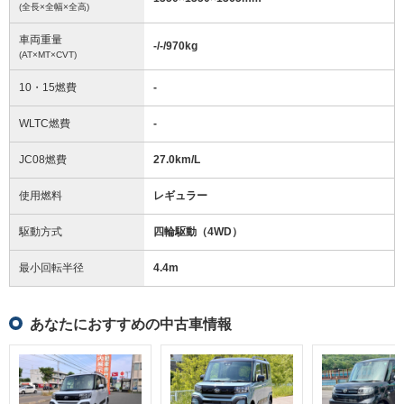
(全長×全幅×全高)
車両重量
-/-/970
kg
(AT×MT×CVT)
10・15燃費
-
WLTC燃費
-
JC08燃費
27.0km/L
使用燃料
レギュラー
駆動方式
四輪駆動（4WD）
最小回転半径
4.4
m
あなたにおすすめの中古車情報