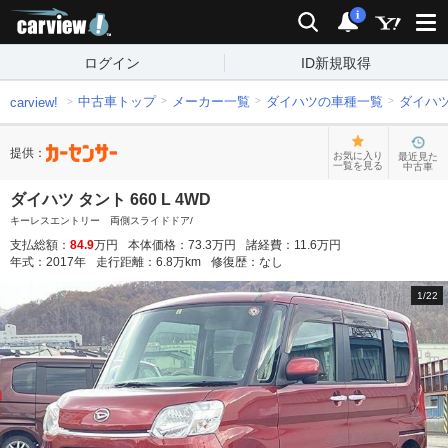
carview!
検索
通知
i
ログイン
ID新規取得
中古車トップ
メーカー一覧
ダイハツの車種一覧
ダイハ
carview!
提供：
お気に入り
最近見た
一覧を見る
中古車
ダイハツ タント 660 L 4WD
キーレスエントリー 両側スライドドア/
支払総額：
84.9
万円
本体価格：
73.3
万円
諸経費：
11.6
万円
年式：
2017
年
走行距離：
6.8
万km
修復歴：
なし
1
/
22