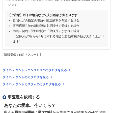
います
【ご注意】以下の場合などで支払総額が変わります
自宅などの指定の場所へ陸送納車を希望する場合
販売店所在地の所轄運輸支局以外で登録する場合
商談～契約～登録の間に「登録月」がずれる場合
（登録月が3月から4月にずれる場合は自動車税の額が大きく上がり
ます）
[ 情報提供：(株)リクルート ]
ダイハツ タントファンクロスのカタログを見る
ダイハツ タントのカタログを見る
ダイハツ タントカスタムのカタログを見る
車査定を依頼する
あなたの愛車、今いくら？
申込み
最短3時間後
に
最大20社
から愛車の査定結果をWebでお知