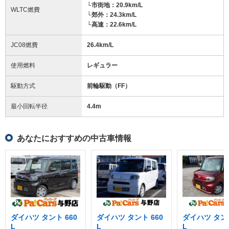
└市街地：20.9km/L
WLTC燃費
└郊外：24.3km/L
└高速：22.6km/L
JC08燃費
26.4km/L
使用燃料
レギュラー
駆動方式
前輪駆動（FF）
最小回転半径
4.4
m
あなたにおすすめの中古車情報
ダイハツ タント 660
ダイハツ タント 660
ダイハツ タント
L
L
L