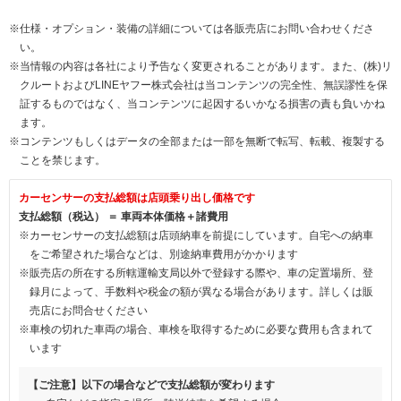
※仕様・オプション・装備の詳細については各販売店にお問い合わせくださ
い。
※当情報の内容は各社により予告なく変更されることがあります。また、(株)リ
クルートおよびLINEヤフー株式会社は当コンテンツの完全性、無誤謬性を保
証するものではなく、当コンテンツに起因するいかなる損害の責も負いかね
ます。
※コンテンツもしくはデータの全部または一部を無断で転写、転載、複製する
ことを禁じます。
カーセンサーの支払総額は店頭乗り出し価格です
支払総額（税込） ＝ 車両本体価格＋諸費用
※カーセンサーの支払総額は店頭納車を前提にしています。自宅への納車
をご希望された場合などは、別途納車費用がかかります
※販売店の所在する所轄運輸支局以外で登録する際や、車の定置場所、登
録月によって、手数料や税金の額が異なる場合があります。詳しくは販
売店にお問合せください
※車検の切れた車両の場合、車検を取得するために必要な費用も含まれて
います
【ご注意】以下の場合などで支払総額が変わります