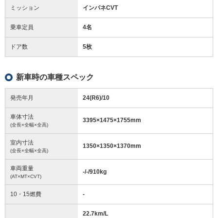
ミッション
インパネCVT
乗車定員
4名
ドア数
5枚
新車時の車種スペック
発売年月
24(R6)/10
車体寸法
3395
×
1475
×
1755
mm
(全長×全幅×全高)
室内寸法
1350
×
1350
×
1370
mm
(全長×全幅×全高)
車両重量
-/-/910
kg
(AT×MT×CVT)
10・15燃費
-
22.7km/L