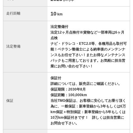
10
走行距離
km
法定整備付
法定12ヶ月点検付※貨物など一部車両は6ヶ月
点検
ナビ・ドラレコ・ETC2.0等、各種用品も取付可
法定整備
能！ベテラン整備士による納車後のメンテンナ
ンスもお任せ下さい！またお得なメンテナンス
パックもご用意しております。お気軽に担当営
業にお問い合わせ下さい！
保証付
詳細については、販売店にご確認ください。
保証期限：2030年8月
保証距離：100,000km
保証
当社TMG保証は、お客様に安心してお乗り頂く
為に、一般保証：新車登録から3年もしくは6万
km保証＋特別保証：新車登録から5年もしくは
10万km保証付きです！ 詳しくは担当営業に
お問合せ下さい。