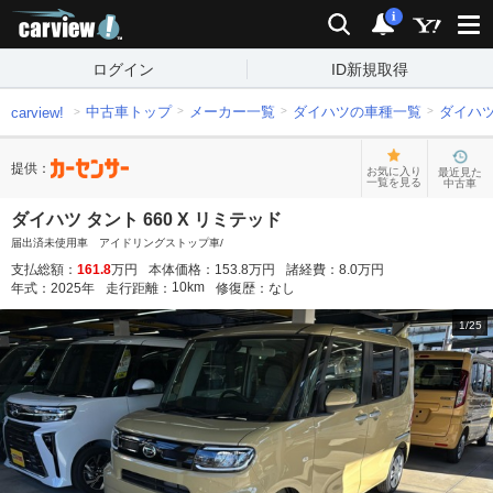
carview!
検索
通知
i
ログイン
ID新規取得
中古車トップ
メーカー一覧
ダイハツの車種一覧
ダイハ
carview!
提供：
お気に入り
最近見た
一覧を見る
中古車
ダイハツ タント 660 X リミテッド
届出済未使用車 アイドリングストップ車/
支払総額：
161.8
万円
本体価格：
153.8
万円
諸経費：
8.0
万円
10
km
年式：
2025
年
走行距離：
修復歴：
なし
1
/
25