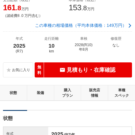
161
153
.8
.8
万円
万円
（諸経費8 .0 万円含む）
この車種の相場価格（平均本体価格：149万円）
年式
走行距離
車検
修復歴
2025
10
2028(R10)
なし
年8月
(R7)
km
無
見積もり・在庫確認
料
購入
販売店
車種
状態
装備
プラン
情報
スペック
状態
2025
年式
(R7)
年