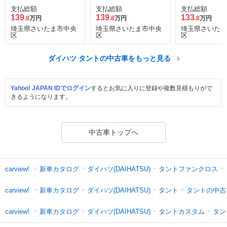
支払総額
支払総額
支払総額
139
139
133
.8
万円
.8
万円
.8
万円
埼玉県さいたま市中央
埼玉県さいたま市中央
埼玉県さいたま
区
区
区
ダイハツ タントの中古車をもっと見る
Yahoo! JAPAN IDでログイン
するとお気に入りに登録や複数見積もりがで
きるようになります。
中古車トップへ
新車カタログ
ダイハツ(DAIHATSU)
タントファンクロス
carview!
新車カタログ
ダイハツ(DAIHATSU)
タント
タントの中古
carview!
新車カタログ
ダイハツ(DAIHATSU)
タントカスタム
タン
carview!