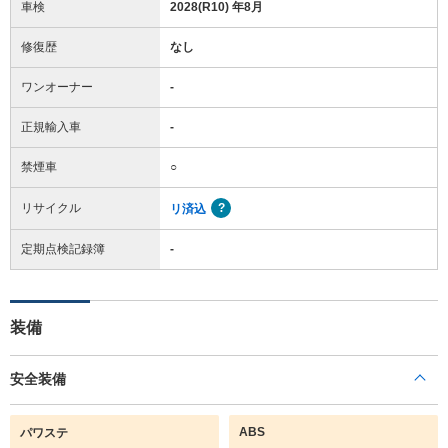
車検
2028(R10) 年8月
修復歴
なし
ワンオーナー
-
正規輸入車
-
禁煙車
○
リサイクル
リ済込
定期点検記録簿
-
装備
安全装備
ABS
パワステ