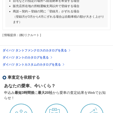
自宅などの指定の場所へ陸送納車を希望する場合
販売店所在地の所轄運輸支局以外で登録する場合
商談～契約～登録の間に「登録月」がずれる場合
（登録月が3月から4月にずれる場合は自動車税の額が大きく上がり
ます）
[ 情報提供：(株)リクルート ]
ダイハツ タントファンクロスのカタログを見る
ダイハツ タントのカタログを見る
ダイハツ タントカスタムのカタログを見る
車査定を依頼する
あなたの愛車、今いくら？
申込み
最短3時間後
に
最大20社
から愛車の査定結果をWebでお知
らせ！