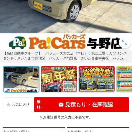
【高須自動車グループ】 パッカーズ大宮店（本社）：第二工場：ガソリンス
タンド：さいたま市見沼区 パッカーズ与野店：さいたま市中央区 パッカー
ズ岩槻店：岩槻鈑金工場：さいた...
無
見積もり・在庫確認
料
※お電話番号の入力は不要です。
支払総額（税込）
本体価格（税込）