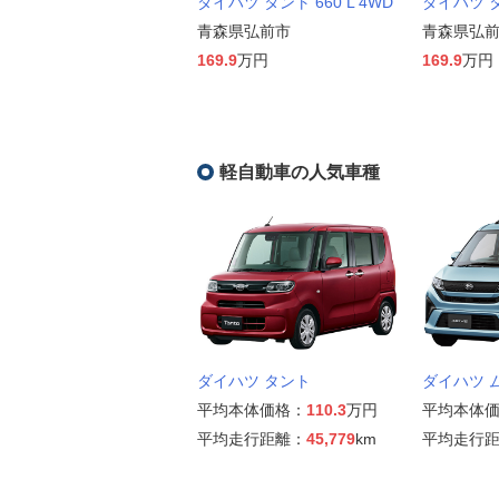
ダイハツ タント 660 L 4WD
ダイハツ タン
青森県弘前市
青森県弘
169.9
万円
169.9
万円
軽自動車の人気車種
ダイハツ タント
ダイハツ 
平均本体価格：
110.3
万円
平均本体
平均走行距離：
45,779
km
平均走行