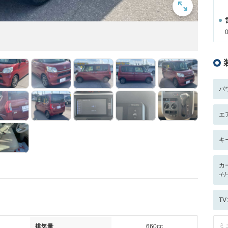
パ
エ
キ
カ
-/
T
ミ
排気量
660cc