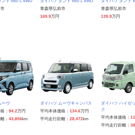
ト 660 L 4WD
ダイハツ タント 660 L 4WD
ダイハツ タント 66
前市
青森県弘前市
青森県弘前市
169.9
万円
139.9
万円
ムーヴ
ダイハツ ムーヴキャンバス
ダイハツ ハイゼ
ク
価格：
94.2
万円
平均本体価格：
134.6
万円
平均本体価格：
11
距離：
43,856
km
平均走行距離：
28,472
km
平均走行距離：
38