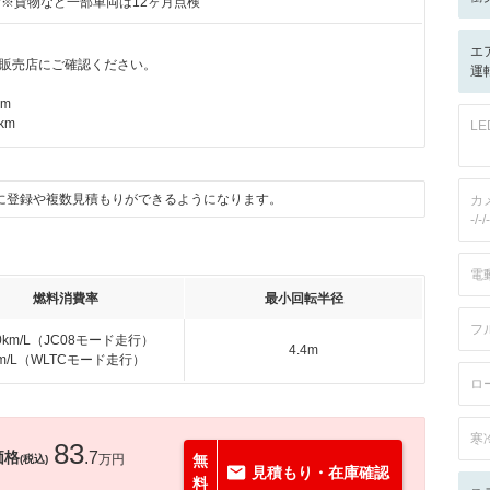
付※貨物など一部車両は12ヶ月点検
エ
販売店にご確認ください。
運転
km
km
L
に登録や複数見積もりができるようになります。
カ
-/-/-
電
燃料消費率
最小回転半径
フ
.0km/L（JC08モード走行）
4.4m
km/L（WLTCモード走行）
ロ
寒
83
価格
.7
万円
無
(税込)
見積もり・在庫確認
料