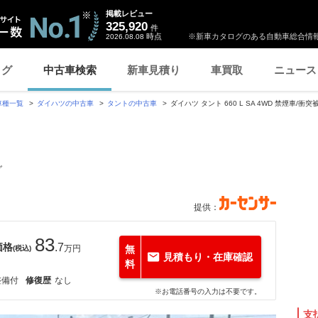
掲載レビュー
325,920
件
時点
※新車カタログのある自動車総合情報
2026.08.08
ログ
中古車検索
新車見積り
車買取
ニュース
車種一覧
ダイハツの中古車
タントの中古車
ダイハツ タント 660 L SA 4WD 禁煙車/
グ
提供：
83
価格
.7
万円
無
(税込)
見積もり・在庫確認
料
整備付
修復歴
なし
※お電話番号の入力は不要です。
支