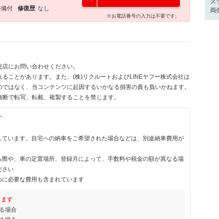
ス
整備付
修復歴
なし
両
※お電話番号の入力は不要です。
売店にお問い合わせください。
ることがあります。また、(株)リクルートおよびLINEヤフー株式会社は
のではなく、当コンテンツに起因するいかなる損害の責も負いかねます。
無断で転写、転載、複製することを禁じます。
す
しています。自宅への納車をご希望された場合などは、別途納車費用が
る際や、車の定置場所、登録月によって、手数料や税金の額が異なる場
ださい
めに必要な費用も含まれています
ります
る場合