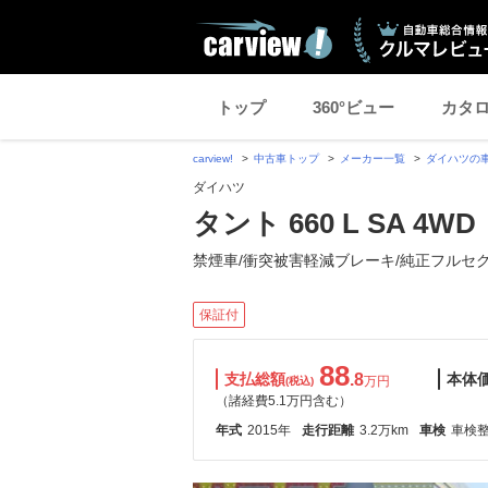
トップ
360°ビュー
カタ
carview!
中古車トップ
メーカー一覧
ダイハツの
ダイハツ
タント 660 L SA 4WD
禁煙車/衝突被害軽減ブレーキ/純正フルセ
保証付
88
支払総額
.8
本体
万円
(税込)
（諸経費5.1万円含む）
年式
2015年
走行距離
3.2万km
車検
車検