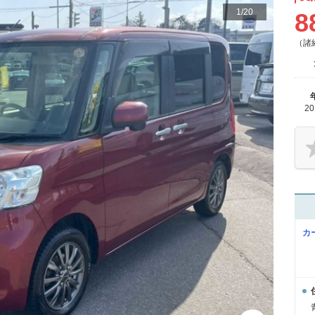
1
/
20
8
（諸
2
カ