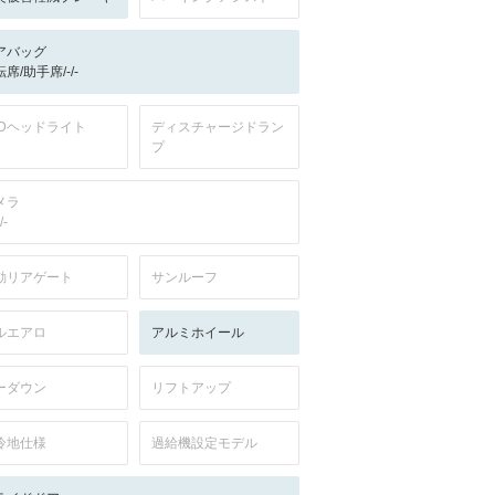
アバッグ
席/助手席/-/-
EDヘッドライト
ディスチャージドラン
プ
メラ
/-
動リアゲート
サンルーフ
ルエアロ
アルミホイール
ーダウン
リフトアップ
冷地仕様
過給機設定モデル