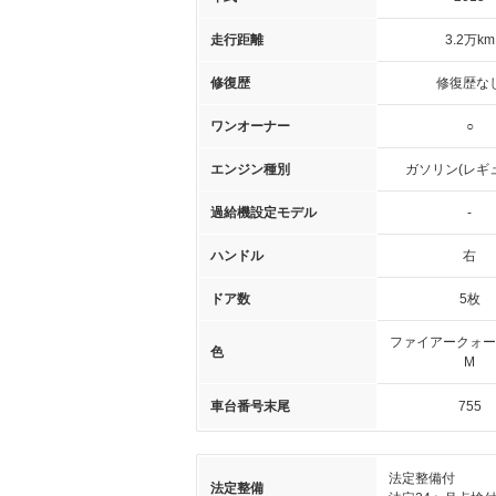
走行距離
3.2万km
修復歴
修復歴な
ワンオーナー
○
エンジン種別
ガソリン(レギ
過給機設定モデル
-
ハンドル
右
ドア数
5枚
ファイアークォー
色
M
車台番号末尾
755
法定整備付
法定整備