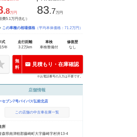
8
83
.8
.7
万円
万円
経費5.1万円含む）
この車種の相場価格
（平均本体価格：71.2万円）
年式
走行距離
車検
修復歴
015年
3.2万km
車検整備付
なし
無
見積もり・在庫確認
料
※お電話番号の入力は不要です。
店舗情報
ーセブン7号バイパス弘前北店
この店舗の中古車在庫一覧
住所
青森県南津軽郡藤崎町大字藤崎字村井13-4