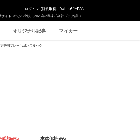
ログイン
[
新規取得
]
Yahoo! JAPAN
サイト5社との比較（2026年2月株式会社プラグ調べ）
オリジナル記事
マイカー
衝突被害軽減ブレーキ/純正フルセグ
払総額
本体価格
(税込)
(税込)