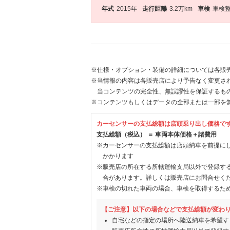
年式
2015年
走行距離
3.2万km
車検
車検
※仕様・オプション・装備の詳細については各販
※当情報の内容は各販売店により予告なく変更され
当コンテンツの完全性、無誤謬性を保証するも
※コンテンツもしくはデータの全部または一部を
カーセンサーの支払総額は店頭乗り出し価格で
支払総額（税込） ＝ 車両本体価格＋諸費用
※カーセンサーの支払総額は店頭納車を前提に
かかります
※販売店の所在する所轄運輸支局以外で登録す
合があります。詳しくは販売店にお問合せく
※車検の切れた車両の場合、車検を取得するた
【ご注意】以下の場合などで支払総額が変わ
自宅などの指定の場所へ陸送納車を希望す