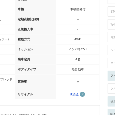
車検
車検整備付
ET
し
定期点検記録簿
○
3
正規輸入車
-
電
ュラー)
駆動方式
4WD
ミッション
インパネCVT
シ
乗車定員
4名
オ
ボディタイプ
軽自動車
ア
ツレッド
禁煙車
○
ク
リサイクル
リ済込
横
衝