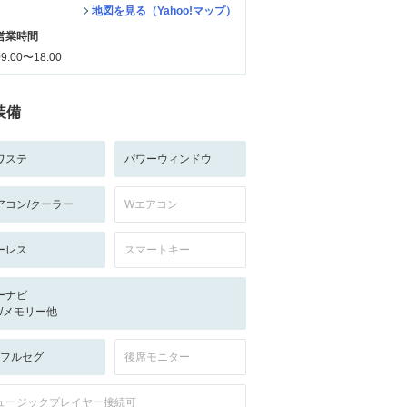
地図を見る（Yahoo!マップ）
営業時間
09:00〜18:00
装備
ワステ
パワーウィンドウ
アコン/クーラー
Wエアコン
ーレス
スマートキー
ーナビ
-/-/メモリー他
V:フルセグ
後席モニター
ュージックプレイヤー接続可