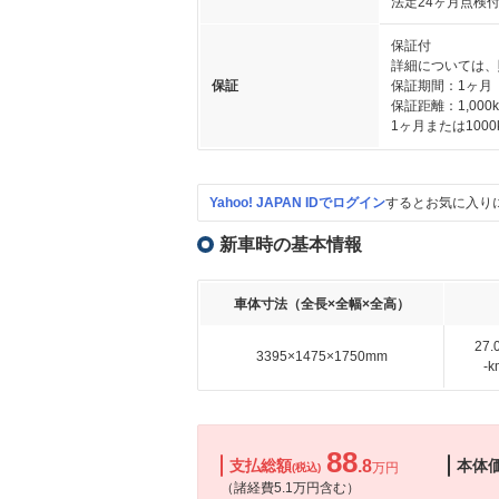
法定24ヶ月点検
保証付
詳細については、
保証
保証期間：1ヶ月
保証距離：1,000
1ヶ月または1000
Yahoo! JAPAN IDでログイン
するとお気に入り
新車時の基本情報
車体寸法（全長×全幅×全高）
27
3395×1475×1750mm
-
88
支払総額
.8
本体
万円
(税込)
（諸経費5.1万円含む）