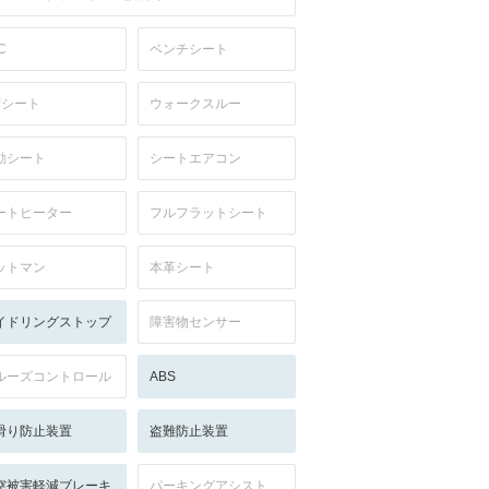
C
ベンチシート
列シート
ウォークスルー
動シート
シートエアコン
ートヒーター
フルフラットシート
ットマン
本革シート
イドリングストップ
障害物センサー
ルーズコントロール
ABS
滑り防止装置
盗難防止装置
突被害軽減ブレーキ
パーキングアシスト