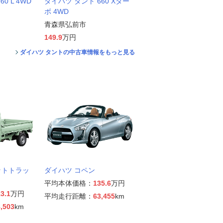
0 L 4WD
ダイハツ タント 660 Xター
ボ 4WD
青森県弘前市
149.9
万円
ダイハツ タントの中古車情報をもっと見る
ットトラッ
ダイハツ コペン
平均本体価格：
135.6
万円
3.1
万円
平均走行距離：
63,455
km
,503
km