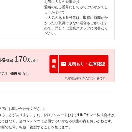
お気に入りの愛車☆彡
愛着のある番号にしてみてはいかがでし
ょうか？(^^)
※人気のある番号等は、取得に時間がか
かったり取得できない場合もございます
ので、詳しくは営業スタッフにお尋ねく
ださい。
170
価格
.0
万円
無
(税込)
見積もり・在庫確認
料
年7月
修復歴
なし
※お電話番号の入力は不要です。
売店にお問い合わせください。
ることがあります。また、(株)リクルートおよびLINEヤフー株式会社は
のではなく、当コンテンツに起因するいかなる損害の責も負いかねます。
無断で転写、転載、複製することを禁じます。