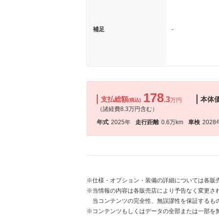
補足
-
178
支払総額
.3
本体
万円
(税込)
（諸経費8.3万円含む）
年式
2025年
走行距離
0.6万km
車検
2028
※仕様・オプション・装備の詳細については各販
※当情報の内容は各販売店により予告なく変更され
当コンテンツの完全性、無誤謬性を保証するも
※コンテンツもしくはデータの全部または一部を