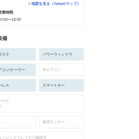
地図を見る（Yahoo!マップ）
営業時間
10:00〜18:00
装備
ワステ
パワーウィンドウ
アコン/クーラー
Wエアコン
ーレス
スマートキー
ーナビ
/-
-
後席モニター
ュージックプレイヤー接続可