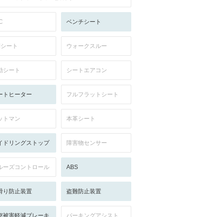
C
ベンチシート
列シート
ウォークスルー
動シート
シートエアコン
ートヒーター
フルフラットシート
ットマン
本革シート
イドリングストップ
障害物センサー
ルーズコントロール
ABS
滑り防止装置
盗難防止装置
突被害軽減ブレーキ
パーキングアシスト