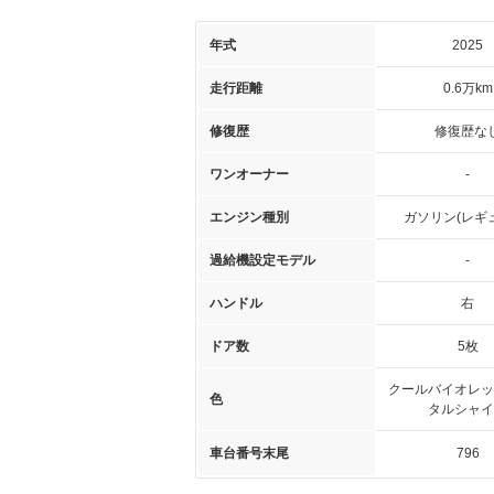
年式
2025
走行距離
0.6万km
修復歴
修復歴な
ワンオーナー
-
エンジン種別
ガソリン(レギ
過給機設定モデル
-
ハンドル
右
ドア数
5枚
クールバイオレッ
色
タルシャイ
車台番号末尾
796