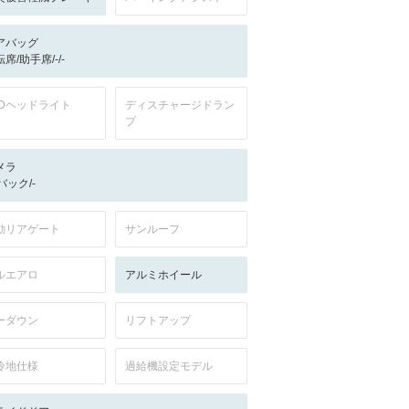
アバッグ
席/助手席/-/-
EDヘッドライト
ディスチャージドラン
プ
メラ
-/バック/-
動リアゲート
サンルーフ
ルエアロ
アルミホイール
ーダウン
リフトアップ
冷地仕様
過給機設定モデル