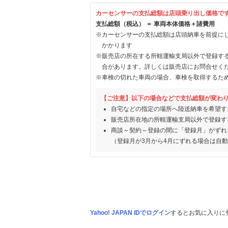
カーセンサーの支払総額は店頭乗り出し価格で
支払総額（税込） ＝ 車両本体価格＋諸費用
※カーセンサーの支払総額は店頭納車を前提に
かかります
※販売店の所在する所轄運輸支局以外で登録す
合があります。詳しくは販売店にお問合せく
※車検の切れた車両の場合、車検を取得するた
【ご注意】以下の場合などで支払総額が変わ
自宅などの指定の場所へ陸送納車を希望す
販売店所在地の所轄運輸支局以外で登録す
商談～契約～登録の間に「登録月」がずれ
（登録月が3月から4月にずれる場合は自
Yahoo! JAPAN IDでログイン
するとお気に入りに