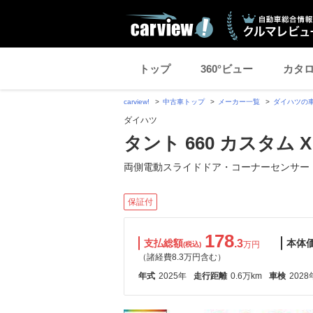
トップ
360°ビュー
カタ
carview!
中古車トップ
メーカー一覧
ダイハツの
ダイハツ
タント 660 カスタム X
両側電動スライドドア・コーナーセンサー
保証付
178
支払総額
.3
本体
万円
(税込)
（諸経費8.3万円含む）
年式
2025年
走行距離
0.6万km
車検
2028