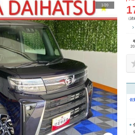
1
/
20
1
（諸
2
佐