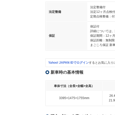
法定整備付
法定整備
法定12ヶ月点検
定期点検整備：付
保証付
詳細については、
保証
保証期間：12ヶ
保証距離：無制限
まごころ保証 新
Yahoo! JAPAN IDでログイン
するとお気に入り
新車時の基本情報
車体寸法（全長×全幅×全高）
26
3395×1475×1755mm
21