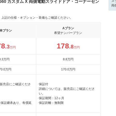
ス
660 カスタム X 両側電動スライドドア・コーナーセン
両
。上記の仕様・オプション・装備もご確認ください。
Aプラン
本プラン
希望ナンバープラン
78
178
.3
.8
万円
万円
8
.3
万円
8
.8
万円
70
.0
万円
170
.0
万円
販売店にご確認くださ
保証付
詳細については、販売店にご確認くださ
月
い。
保証期間：12ヶ月
車保証継承あり、有償延
保証距離：無制限