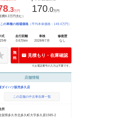
78
170
.3
.0
万円
万円
経費8.3万円含む）
この車種の相場価格
（平均本体価格：149.4万円）
年式
走行距離
車検
修復歴
025年
0.6万km
2028年7月
なし
無
見積もり・在庫確認
料
※お電話番号の入力は不要です。
店舗情報
賀ダイハツ販売多久店
この店舗の中古車在庫一覧
住所
佐賀県多久市北多久町大字多久原1585-2