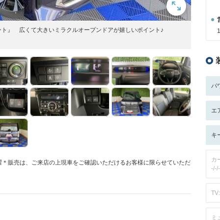
ント』 広くて大きいミラクルオープンドアが嬉しいポイント♪
パ
エ
キ
カ
三水曜＊販売は、ご来店の上現車をご確認いただけるお客様に限らせていただ
-/-/-
TV:
ミ