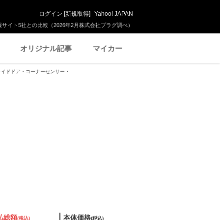
ログイン
[
新規取得
]
Yahoo! JAPAN
サイト5社との比較（2026年2月株式会社プラグ調べ）
オリジナル記事
マイカー
動スライドドア・コーナーセンサー・
払総額
本体価格
(税込)
(税込)