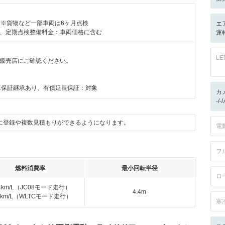
付※貨物など一部車両は6ヶ月点検
エ
、定期点検整備料金：車両価格に含む
運転
L
販売店にご確認ください。
月
車保証継承あり、有償延長保証：対象
カ
-/
に登録や複数見積もりができるようになります。
電
フ
燃料消費率
最小回転半径
ロ
.4km/L（JC08モード走行）
4.4m
.9km/L（WLTCモード走行）
寒