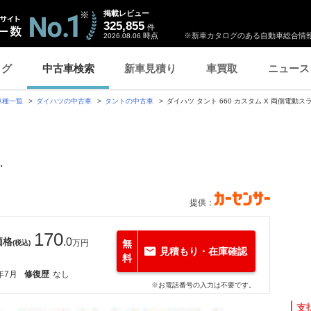
掲載レビュー
325,855
件
時点
※新車カタログのある自動車総合情報
2026.08.06
ログ
中古車検索
新車見積り
車買取
ニュース
車種一覧
ダイハツの中古車
タントの中古車
ダイハツ タント 660 カスタム X 両側電
・
提供：
170
価格
.0
万円
無
(税込)
見積もり・在庫確認
料
年7月
修復歴
なし
※お電話番号の入力は不要です。
支