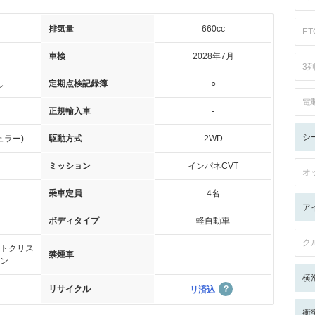
排気量
660cc
ET
車検
2028年7月
3
し
定期点検記録簿
○
電
正規輸入車
-
シ
ュラー)
駆動方式
2WD
ミッション
インパネCVT
オ
乗車定員
4名
ア
ボディタイプ
軽自動車
ク
トクリス
禁煙車
-
ン
横
リサイクル
リ済込
衝