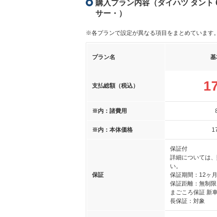
購入プラン内容（ダイハツ タント 
サー・）
※各プランで設定が異なる項目をまとめています
プラン名
基
1
支払総額（税込）
※内：諸費用
※内：本体価格
1
保証付
詳細については、
い。
保証
保証期間：12ヶ
保証距離：無制限
まごころ保証 新
長保証：対象