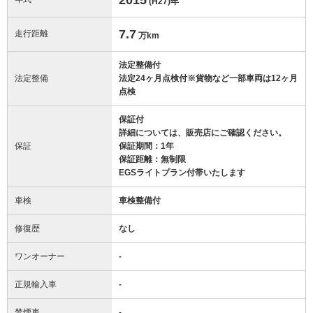
(H27)
年
7.7
走行距離
万km
法定整備付
法定整備
法定24ヶ月点検付※貨物など一部車両は12ヶ月
点検
保証付
詳細については、販売店にご確認ください。
保証
保証期間：1年
保証距離：無制限
EGSライトプラン付帯いたします
車検
車検整備付
修復歴
なし
ワンオーナー
-
正規輸入車
-
禁煙車
-