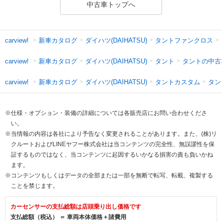
中古車トップへ
新車カタログ
ダイハツ(DAIHATSU)
タントファンクロス
carview!
新車カタログ
ダイハツ(DAIHATSU)
タント
タントの中古
carview!
新車カタログ
ダイハツ(DAIHATSU)
タントカスタム
タン
carview!
※仕様・オプション・装備の詳細については各販売店にお問い合わせくださ
い。
※当情報の内容は各社により予告なく変更されることがあります。また、(株)リ
クルートおよびLINEヤフー株式会社は当コンテンツの完全性、無誤謬性を保
証するものではなく、当コンテンツに起因するいかなる損害の責も負いかね
ます。
※コンテンツもしくはデータの全部または一部を無断で転写、転載、複製する
ことを禁じます。
カーセンサーの支払総額は店頭乗り出し価格です
支払総額（税込） ＝ 車両本体価格＋諸費用