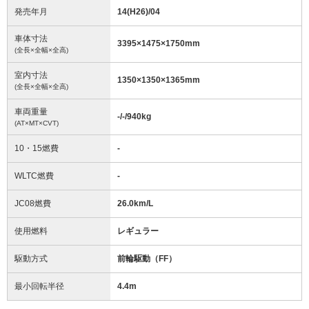
発売年月
14(H26)/04
車体寸法
3395
×
1475
×
1750
mm
(全長×全幅×全高)
室内寸法
1350
×
1350
×
1365
mm
(全長×全幅×全高)
車両重量
-/-/940
kg
(AT×MT×CVT)
10・15燃費
-
WLTC燃費
-
JC08燃費
26.0km/L
使用燃料
レギュラー
駆動方式
前輪駆動（FF）
最小回転半径
4.4
m