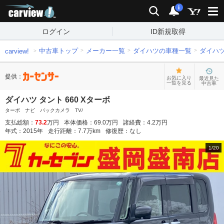
carview!
検索
通知
i
ログイン
ID新規取得
中古車トップ
メーカー一覧
ダイハツの車種一覧
ダイハ
carview!
提供：
お気に入り
最近見た
一覧を見る
中古車
ダイハツ タント 660 Xターボ
ターボ ナビ バックカメラ TV/
支払総額：
73.2
万円
本体価格：
69.0
万円
諸経費：
4.2
万円
年式：
2015
年
走行距離：
7.7
万km
修復歴：
なし
1
/
20