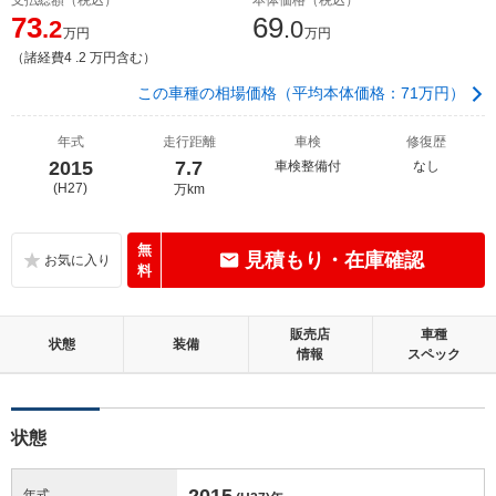
73
69
.2
.0
万円
万円
（諸経費4 .2 万円含む）
この車種の相場価格（平均本体価格：71万円）
年式
走行距離
車検
修復歴
2015
7.7
車検整備付
なし
(H27)
万km
無
見積もり・在庫確認
料
販売店
車種
状態
装備
情報
スペック
状態
2015
年式