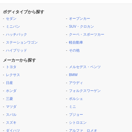
ボディタイプから探す
セダン
オープンカー
ミニバン
SUV・クロカン
ハッチバック
クーペ・スポーツカー
ステーションワゴン
軽自動車
ハイブリッド
その他
メーカーから探す
トヨタ
メルセデス・ベンツ
レクサス
BMW
日産
アウディ
ホンダ
フォルクスワーゲン
三菱
ポルシェ
マツダ
ミニ
スバル
プジョー
スズキ
シトロエン
ダイハツ
アルファ ロメオ