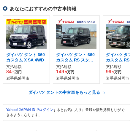
あなたにおすすめの中古車情報
ダイハツ タント 660
ダイハツ タント 660
ダイハツ タント
カスタム X SA 4WD
カスタム RS スタイ
カスタム RS 
ルセレクション 4WD
エディション SA
支払総額
支払総額
支払総額
WD
84
149
99
.5
万円
.9
万円
.9
万円
岩手県盛岡市
岩手県盛岡市
岩手県盛岡市
ダイハツ タントの中古車をもっと見る
Yahoo! JAPAN IDでログイン
するとお気に入りに登録や複数見積もりがで
きるようになります。