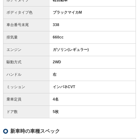
ボディタイプ色
ブラックマイカM
車台番号末尾
338
排気量
660cc
エンジン
ガソリン(レギュラー)
駆動方式
2WD
ハンドル
右
ミッション
インパネCVT
乗車定員
4名
ドア数
5枚
新車時の車種スペック