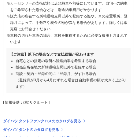
※カーセンサーの支払総額は店頭納車を前提にしています。自宅への納車
をご希望された場合などは、別途納車費用がかかります
※販売店の所在する所轄運輸支局以外で登録する際や、車の定置場所、登
録月によって、手数料や税金の額が異なる場合があります。詳しくは販
売店にお問合せください
※車検の切れた車両の場合、車検を取得するために必要な費用も含まれて
います
【ご注意】以下の場合などで支払総額が変わります
自宅などの指定の場所へ陸送納車を希望する場合
販売店所在地の所轄運輸支局以外で登録する場合
商談～契約～登録の間に「登録月」がずれる場合
（登録月が3月から4月にずれる場合は自動車税の額が大きく上がり
ます）
[ 情報提供：(株)リクルート ]
ダイハツ タントファンクロスのカタログを見る
ダイハツ タントのカタログを見る