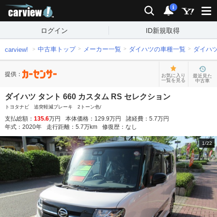
carview!
検索
通知
i
ログイン
ID新規取得
中古車トップ
メーカー一覧
ダイハツの車種一覧
ダイハ
carview!
提供：
お気に入り
最近見た
一覧を見る
中古車
ダイハツ タント 660 カスタム RS セレクション
トヨタナビ 追突軽減ブレーキ 2トーン色/
支払総額：
135.6
万円
本体価格：
129.9
万円
諸経費：
5.7
万円
年式：
2020
年
走行距離：
5.7
万km
修復歴：
なし
1
/
22