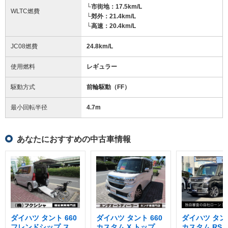
└市街地：17.5km/L
WLTC燃費
└郊外：21.4km/L
└高速：20.4km/L
JC08燃費
24.8km/L
使用燃料
レギュラー
駆動方式
前輪駆動（FF）
最小回転半径
4.7
m
あなたにおすすめの中古車情報
ダイハツ タント 660
ダイハツ タント 660
ダイハツ タント
フレンドシップ スロ
カスタム X トップエ
カスタム RS 