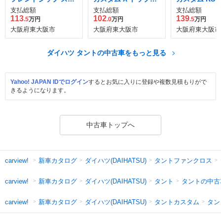
ーパー X
ディション SAII
エディション SA
支払総額
支払総額
支払総額
113
102
139
.5
万円
.0
万円
.5
万円
大阪府東大阪市
大阪府東大阪市
大阪府東大阪市
ダイハツ タントの中古車をもっと見る
Yahoo! JAPAN IDでログイン
するとお気に入りに登録や複数見積もりがで
きるようになります。
中古車トップへ
新車カタログ
ダイハツ(DAIHATSU)
タントファンクロス
carview!
新車カタログ
ダイハツ(DAIHATSU)
タント
タントの中古
carview!
新車カタログ
ダイハツ(DAIHATSU)
タントカスタム
タン
carview!