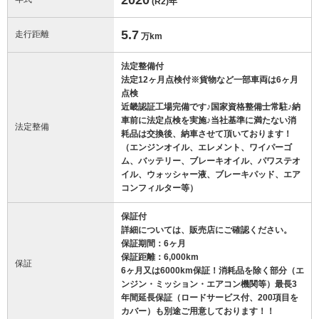
(R2)
年
5.7
走行距離
万km
法定整備付
法定12ヶ月点検付※貨物など一部車両は6ヶ月
点検
近畿認証工場完備です♪国家資格整備士常駐♪納
車前に法定点検を実施♪当社基準に満たない消
法定整備
耗品は交換後、納車させて頂いております！
（エンジンオイル、エレメント、ワイパーゴ
ム、バッテリー、ブレーキオイル、パワステオ
イル、ウォッシャー液、ブレーキパッド、エア
コンフィルター等）
保証付
詳細については、販売店にご確認ください。
保証期間：6ヶ月
保証距離：6,000km
保証
6ヶ月又は6000km保証！消耗品を除く部分（エ
ンジン・ミッション・エアコン機関等）最長3
年間延長保証（ロードサービス付、200項目を
カバー）も別途ご用意しております！！