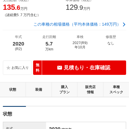
135
129
.6
.9
万円
万円
（諸経費5 .7 万円含む）
この車種の相場価格（平均本体価格：149万円）
年式
走行距離
車検
修復歴
2020
5.7
2027(R9)
なし
年10月
(R2)
万km
無
見積もり・在庫確認
料
購入
販売店
車種
状態
装備
プラン
情報
スペック
状態
2020
年式