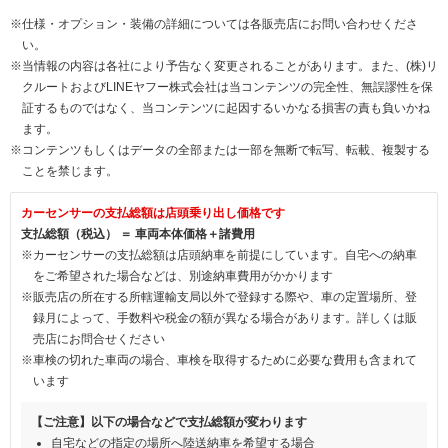
※仕様・オプション・装備の詳細については各販売店にお問い合わせくださ
い。
※当情報の内容は各社により予告なく変更されることがあります。また、(株)リ
クルートおよびLINEヤフー株式会社は当コンテンツの完全性、無誤謬性を保
証するものではなく、当コンテンツに起因するいかなる損害の責も負いかね
ます。
※コンテンツもしくはデータの全部または一部を無断で転写、転載、複製する
ことを禁じます。
カーセンサーの支払総額は店頭乗り出し価格です
支払総額（税込） ＝ 車両本体価格＋諸費用
※カーセンサーの支払総額は店頭納車を前提にしています。自宅への納車
をご希望された場合などは、別途納車費用がかかります
※販売店の所在する所轄運輸支局以外で登録する際や、車の定置場所、登
録月によって、手数料や税金の額が異なる場合があります。詳しくは販
売店にお問合せください
※車検の切れた車両の場合、車検を取得するために必要な費用も含まれて
います
【ご注意】以下の場合などで支払総額が変わります
自宅などの指定の場所へ陸送納車を希望する場合