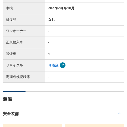
車検
2027(R9) 年10月
修復歴
なし
ワンオーナー
-
正規輸入車
-
禁煙車
○
リサイクル
リ済込
定期点検記録簿
-
装備
安全装備