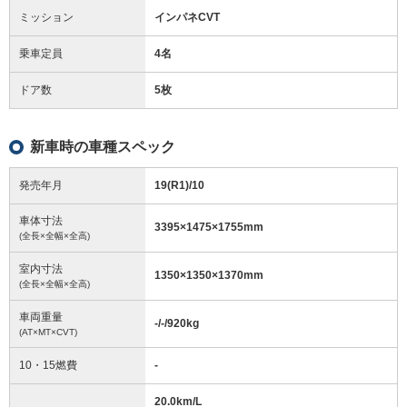
ミッション
インパネCVT
乗車定員
4名
ドア数
5枚
新車時の車種スペック
発売年月
19(R1)/10
車体寸法
3395
×
1475
×
1755
mm
(全長×全幅×全高)
室内寸法
1350
×
1350
×
1370
mm
(全長×全幅×全高)
車両重量
-/-/920
kg
(AT×MT×CVT)
10・15燃費
-
20.0km/L