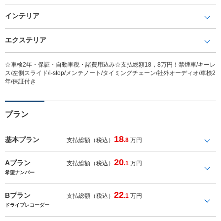
インテリア
エクステリア
☆車検2年・保証・自動車税・諸費用込み☆支払総額18，8万円！禁煙車/キーレ
ス/左側スライド/i-stop/メンテノート/タイミングチェーン/社外オーディオ/車検2
年/保証付き
プラン
18
基本プラン
支払総額（税込）
.8
万円
20
Aプラン
支払総額（税込）
.1
万円
希望ナンバー
22
Bプラン
支払総額（税込）
.1
万円
ドライブレコーダー