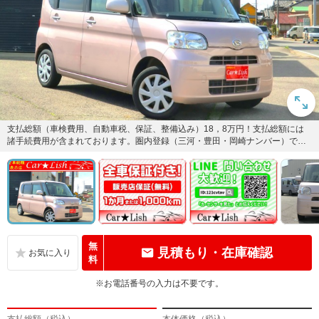
支払総額（車検費用、自動車税、保証、整備込み）18，8万円！支払総額には
諸手続費用が含まれております。圏内登録（三河・豊田・岡崎ナンバー）であ
れば店頭乗出し金額！
無
見積もり・在庫確認
料
※お電話番号の入力は不要です。
支払総額（税込）
本体価格（税込）