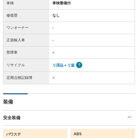
車検
車検整備付
修復歴
なし
ワンオーナー
-
正規輸入車
-
禁煙車
○
リサイクル
リ済込＋リ追
定期点検記録簿
○
装備
安全装備
ABS
パワステ