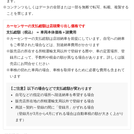
ます。
※コンテンツもしくはデータの全部または一部を無断で転写、転載、複製する
ことを禁じます。
カーセンサーの支払総額は店頭乗り出し価格です
支払総額（税込） ＝ 車両本体価格＋諸費用
※カーセンサーの支払総額は店頭納車を前提にしています。自宅への納車
をご希望された場合などは、別途納車費用がかかります
※販売店の所在する所轄運輸支局以外で登録する際や、車の定置場所、登
録月によって、手数料や税金の額が異なる場合があります。詳しくは販
売店にお問合せください
※車検の切れた車両の場合、車検を取得するために必要な費用も含まれて
います
【ご注意】以下の場合などで支払総額が変わります
自宅などの指定の場所へ陸送納車を希望する場合
販売店所在地の所轄運輸支局以外で登録する場合
商談～契約～登録の間に「登録月」がずれる場合
（登録月が3月から4月にずれる場合は自動車税の額が大きく上がり
ます）