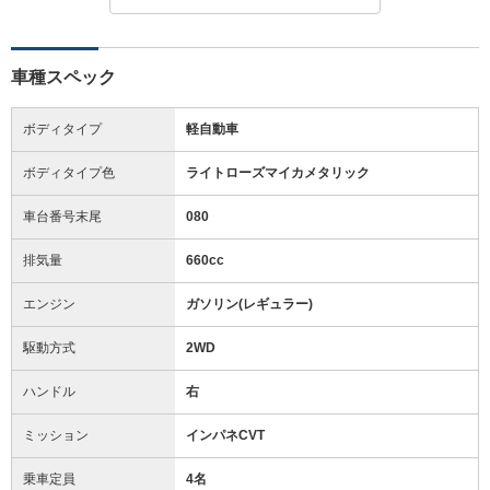
車種スペック
ボディタイプ
軽自動車
ボディタイプ色
ライトローズマイカメタリック
車台番号末尾
080
排気量
660cc
エンジン
ガソリン(レギュラー)
駆動方式
2WD
ハンドル
右
ミッション
インパネCVT
乗車定員
4名