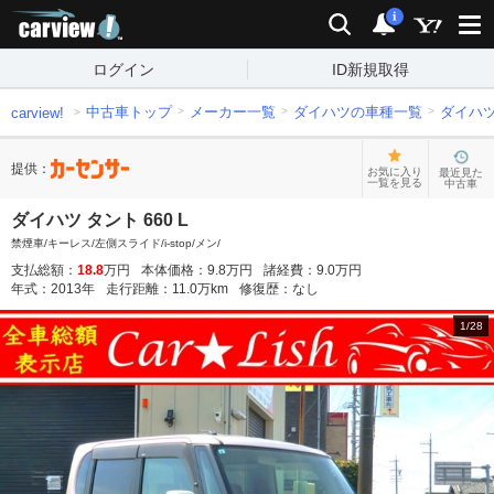
carview!
検索
通知
i
ログイン
ID新規取得
中古車トップ
メーカー一覧
ダイハツの車種一覧
ダイハ
carview!
提供：
お気に入り
最近見た
一覧を見る
中古車
ダイハツ タント 660 L
禁煙車/キーレス/左側スライド/i-stop/メン/
支払総額：
18.8
万円
本体価格：
9.8
万円
諸経費：
9.0
万円
年式：
2013
年
走行距離：
11.0
万km
修復歴：
なし
1
/
28