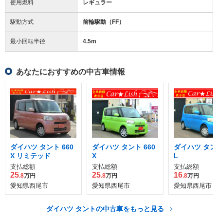
使用燃料
レギュラー
駆動方式
前輪駆動（FF）
最小回転半径
4.5
m
あなたにおすすめの中古車情報
ダイハツ タント 660
ダイハツ タント 660
ダイハツ タント
X リミテッド
X
L
支払総額
支払総額
支払総額
25
25
16
.8
万円
.8
万円
.8
万円
愛知県西尾市
愛知県西尾市
愛知県西尾市
ダイハツ タントの中古車をもっと見る