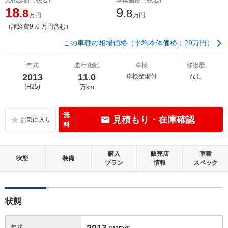
18
9
.8
.8
万円
万円
（諸経費9 .0 万円含む）
この車種の相場価格（平均本体価格：29万円）
年式
走行距離
車検
修復歴
2013
11.0
車検整備付
なし
(H25)
万km
無
見積もり・在庫確認
料
購入
販売店
車種
状態
装備
プラン
情報
スペック
状態
2013
年式