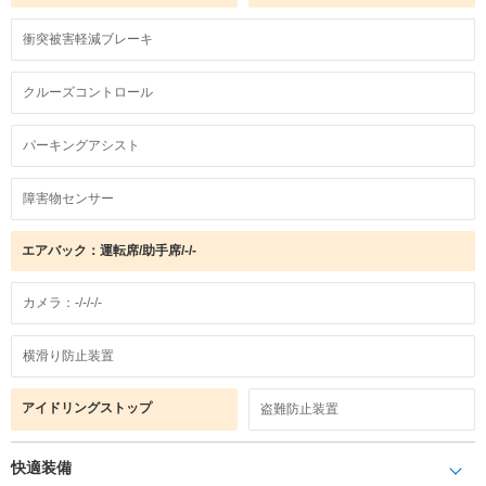
衝突被害軽減ブレーキ
クルーズコントロール
パーキングアシスト
障害物センサー
エアバック：運転席/助手席/-/-
カメラ：-/-/-/-
横滑り防止装置
アイドリングストップ
盗難防止装置
快適装備