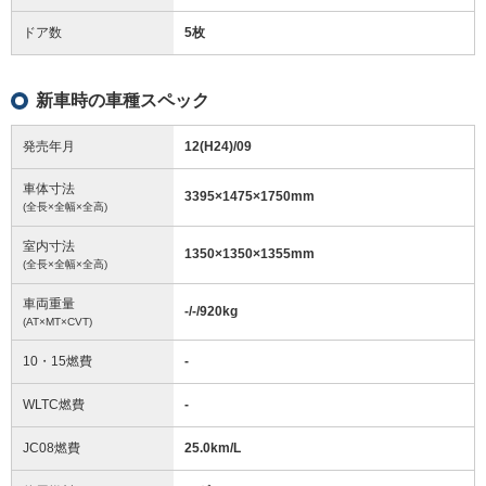
ドア数
5枚
新車時の車種スペック
発売年月
12(H24)/09
車体寸法
3395
×
1475
×
1750
mm
(全長×全幅×全高)
室内寸法
1350
×
1350
×
1355
mm
(全長×全幅×全高)
車両重量
-/-/920
kg
(AT×MT×CVT)
10・15燃費
-
WLTC燃費
-
JC08燃費
25.0km/L