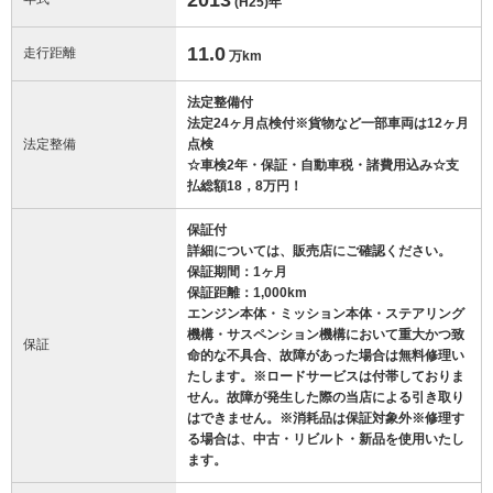
(H25)
年
11.0
走行距離
万km
法定整備付
法定24ヶ月点検付※貨物など一部車両は12ヶ月
法定整備
点検
☆車検2年・保証・自動車税・諸費用込み☆支
払総額18，8万円！
保証付
詳細については、販売店にご確認ください。
保証期間：1ヶ月
保証距離：1,000km
エンジン本体・ミッション本体・ステアリング
機構・サスペンション機構において重大かつ致
保証
命的な不具合、故障があった場合は無料修理い
たします。※ロードサービスは付帯しておりま
せん。故障が発生した際の当店による引き取り
はできません。※消耗品は保証対象外※修理す
る場合は、中古・リビルト・新品を使用いたし
ます。