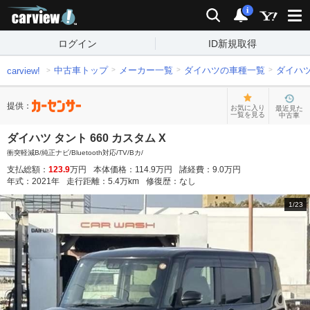
carview!
検索
通知
i
ログイン
ID新規取得
中古車トップ
メーカー一覧
ダイハツの車種一覧
ダイハ
carview!
提供：
お気に入り
最近見た
一覧を見る
中古車
ダイハツ タント 660 カスタム X
衝突軽減B/純正ナビ/Bluetooth対応/TV/Bカ/
支払総額：
123.9
万円
本体価格：
114.9
万円
諸経費：
9.0
万円
年式：
2021
年
走行距離：
5.4
万km
修復歴：
なし
1
/
23