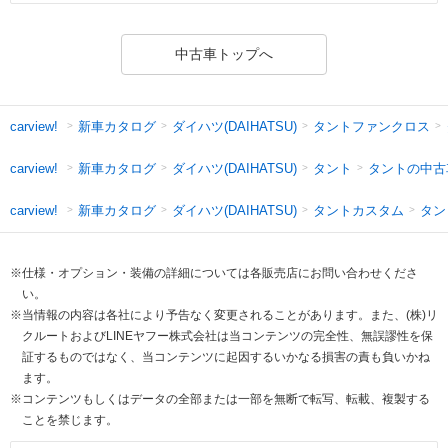
中古車トップへ
新車カタログ
ダイハツ(DAIHATSU)
タントファンクロス
carview!
新車カタログ
ダイハツ(DAIHATSU)
タント
タントの中古
carview!
新車カタログ
ダイハツ(DAIHATSU)
タントカスタム
タン
carview!
※仕様・オプション・装備の詳細については各販売店にお問い合わせくださ
い。
※当情報の内容は各社により予告なく変更されることがあります。また、(株)リ
クルートおよびLINEヤフー株式会社は当コンテンツの完全性、無誤謬性を保
証するものではなく、当コンテンツに起因するいかなる損害の責も負いかね
ます。
※コンテンツもしくはデータの全部または一部を無断で転写、転載、複製する
ことを禁じます。