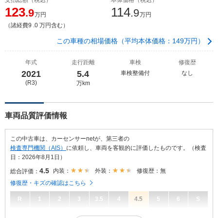
123
114
.9
.9
万円
万円
（諸経費9 .0 万円含む）
この車種の相場価格（平均本体価格：149万円）
年式
走行距離
車検
修復歴
2021
5.4
車検整備付
なし
(R3)
万km
車両品質評価情報
この中古車は、カーセンサーnetが、第三者の
検査専門機関（AIS）
に依頼し、車両を客観的に評価したものです。（検査
日：2026年8月1日）
4.5
内装：
外装：
修復歴：無
総合評価：
修復歴・キズの確認はこちら
R
1
2
3
3.5
4
4.5
5
6
S
4.5
総合評価：