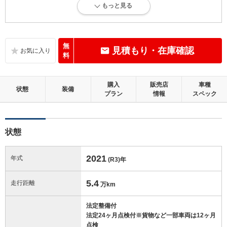
もっと見る
内外装に目立たない軽微なキズ、ヘコミが少し認められますが、良好な
状態です。
内装：
無
見積もり・在庫確認
目立たない軽微なダメージはありますが、良好な状態です。
料
外装：
購入
販売店
車種
キズ、ヘコミなどが少なく、あっても目立たない、良好な状態です。
状態
装備
プラン
情報
スペック
修復歴：無
状態
この中古車の「車両品質評価書」を見る
2021
年式
(R3)
年
5.4
走行距離
万km
法定整備付
法定24ヶ月点検付※貨物など一部車両は12ヶ月
点検