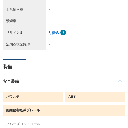
正規輸入車
-
禁煙車
-
リサイクル
リ済込
定期点検記録簿
-
装備
安全装備
ABS
パワステ
衝突被害軽減ブレーキ
クルーズコントロール