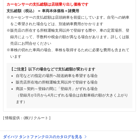
カーセンサーの支払総額は店頭乗り出し価格です
支払総額（税込） ＝ 車両本体価格＋諸費用
※カーセンサーの支払総額は店頭納車を前提にしています。自宅への納車
をご希望された場合などは、別途納車費用がかかります
※販売店の所在する所轄運輸支局以外で登録する際や、車の定置場所、登
録月によって、手数料や税金の額が異なる場合があります。詳しくは販
売店にお問合せください
※車検の切れた車両の場合、車検を取得するために必要な費用も含まれて
います
【ご注意】以下の場合などで支払総額が変わります
自宅などの指定の場所へ陸送納車を希望する場合
販売店所在地の所轄運輸支局以外で登録する場合
商談～契約～登録の間に「登録月」がずれる場合
（登録月が3月から4月にずれる場合は自動車税の額が大きく上がり
ます）
[ 情報提供：(株)リクルート ]
ダイハツ タントファンクロスのカタログを見る