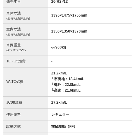
発売年月
20(R2)/12
車体寸法
3395
×
1475
×
1755
mm
(全長×全幅×全高)
室内寸法
1350
×
1350
×
1370
mm
(全長×全幅×全高)
車両重量
-/-/900
kg
(AT×MT×CVT)
10・15燃費
-
21.2km/L
└市街地：18.4km/L
WLTC燃費
└郊外：22.8km/L
└高速：21.6km/L
JC08燃費
27.2km/L
使用燃料
レギュラー
駆動方式
前輪駆動（FF）