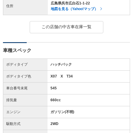
広島県呉市広白石1-1-22
住所
地図を見る（Yahoo!マップ）
この店舗の中古車在庫一覧
車種スペック
ボディタイプ
ハッチバック
ボディタイプ色
X07 X T34
車台番号末尾
545
排気量
660cc
エンジン
ガソリン(不明)
駆動方式
2WD