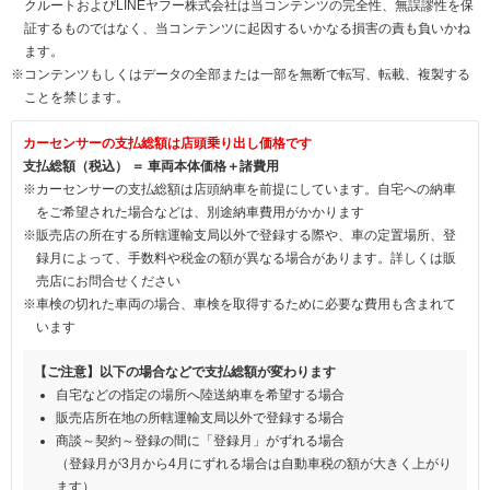
クルートおよびLINEヤフー株式会社は当コンテンツの完全性、無誤謬性を保
証するものではなく、当コンテンツに起因するいかなる損害の責も負いかね
ます。
※コンテンツもしくはデータの全部または一部を無断で転写、転載、複製する
ことを禁じます。
カーセンサーの支払総額は店頭乗り出し価格です
支払総額（税込） ＝ 車両本体価格＋諸費用
※カーセンサーの支払総額は店頭納車を前提にしています。自宅への納車
をご希望された場合などは、別途納車費用がかかります
※販売店の所在する所轄運輸支局以外で登録する際や、車の定置場所、登
録月によって、手数料や税金の額が異なる場合があります。詳しくは販
売店にお問合せください
※車検の切れた車両の場合、車検を取得するために必要な費用も含まれて
います
【ご注意】以下の場合などで支払総額が変わります
自宅などの指定の場所へ陸送納車を希望する場合
販売店所在地の所轄運輸支局以外で登録する場合
商談～契約～登録の間に「登録月」がずれる場合
（登録月が3月から4月にずれる場合は自動車税の額が大きく上がり
ます）