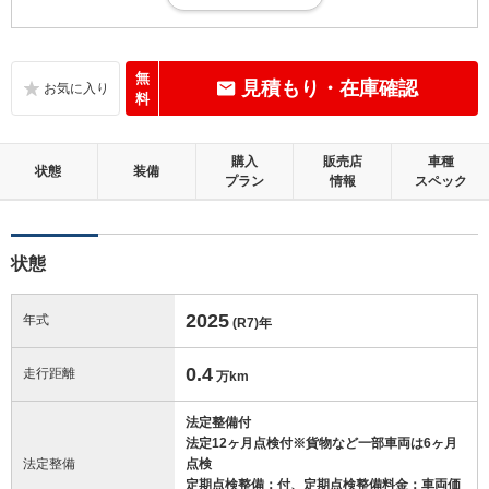
目立たない傷・凹み等が少しありますが、概ね良好な状態。走行5万km
未満
内装：
無
見積もり・在庫確認
補修の必要な目立つ損傷、悪臭等がないこと
料
外装：
購入
販売店
車種
補修の必要な目立つ損傷がないこと
状態
装備
プラン
情報
スペック
修復歴：無
状態
この中古車の「車両品質評価書」を見る
2025
年式
(R7)
年
0.4
走行距離
万km
法定整備付
法定12ヶ月点検付※貨物など一部車両は6ヶ月
法定整備
点検
定期点検整備：付、定期点検整備料金：車両価