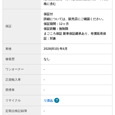
格に含む
保証付
詳細については、販売店にご確認ください。
保証期間：12ヶ月
保証
保証距離：無制限
まごころ保証 新車保証継承あり、有償延長保
証：対象
車検
2028(R10) 年4月
修復歴
なし
ワンオーナー
-
正規輸入車
-
禁煙車
-
リサイクル
リ済込
定期点検記録簿
-