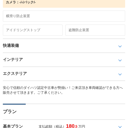
カメラ：-/-/バック/-
横滑り防止装置
アイドリングストップ
盗難防止装置
快適装備
インテリア
エクステリア
安心で信頼のダイハツ認定中古車が勢揃い！ご来店頂き車両確認ができる方へ
販売させて頂きます。ご了承ください。
プラン
180
基本プラン
支払総額（税込）
.5
万円