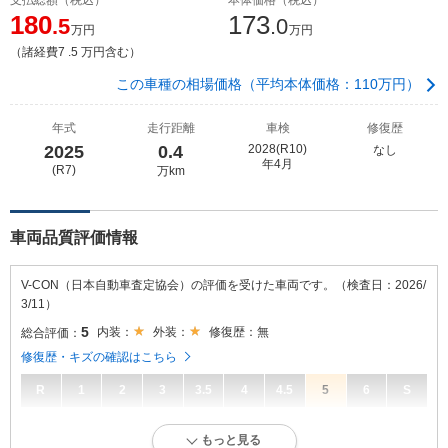
180
173
.5
.0
万円
万円
（諸経費7 .5 万円含む）
この車種の相場価格（平均本体価格：110万円）
年式
走行距離
車検
修復歴
2025
0.4
2028(R10)
なし
年4月
(R7)
万km
車両品質評価情報
V-CON（日本自動車査定協会）の評価を受けた車両です。（検査日：2026/
3/11）
5
内装：
外装：
修復歴：無
総合評価：
修復歴・キズの確認はこちら
R
1
2
3
3.5
4
4.5
5
6
S
5
総合評価：
もっと見る