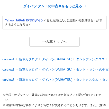
ダイハツ タントの中古車をもっと見る
Yahoo! JAPAN IDでログイン
するとお気に入りに登録や複数見積もりがで
きるようになります。
中古車トップへ
新車カタログ
ダイハツ(DAIHATSU)
タントファンクロス
carview!
新車カタログ
ダイハツ(DAIHATSU)
タント
タントの中古
carview!
新車カタログ
ダイハツ(DAIHATSU)
タントカスタム
タン
carview!
※仕様・オプション・装備の詳細については各販売店にお問い合わせくださ
い。
※当情報の内容は各社により予告なく変更されることがあります。また、(株)リ