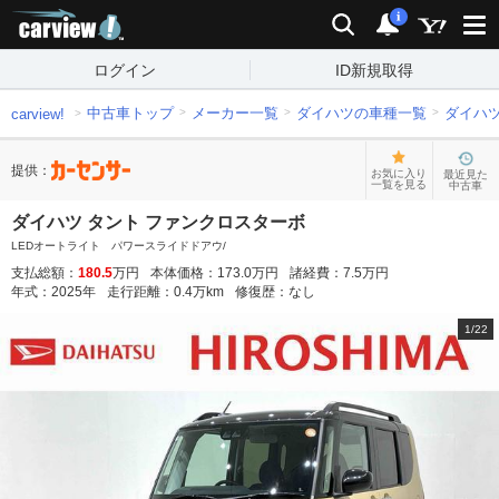
carview!
検索
通知
i
ログイン
ID新規取得
中古車トップ
メーカー一覧
ダイハツの車種一覧
ダイハ
carview!
提供：
お気に入り
最近見た
一覧を見る
中古車
ダイハツ タント ファンクロスターボ
LEDオートライト パワースライドドアウ/
支払総額：
180.5
万円
本体価格：
173.0
万円
諸経費：
7.5
万円
年式：
2025
年
走行距離：
0.4
万km
修復歴：
なし
1
/
22