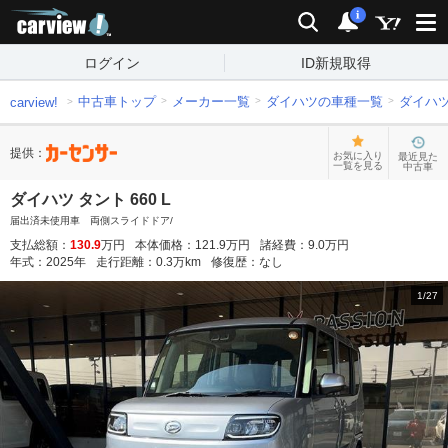
carview!
検索
通知
i
ログイン
ID新規取得
中古車トップ
メーカー一覧
ダイハツの車種一覧
ダイハ
carview!
提供：
お気に入り
最近見た
一覧を見る
中古車
ダイハツ タント 660 L
届出済未使用車 両側スライドドア/
支払総額：
130.9
万円
本体価格：
121.9
万円
諸経費：
9.0
万円
年式：
2025
年
走行距離：
0.3
万km
修復歴：
なし
1
/
27