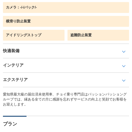
カメラ：-/-/バック/-
横滑り防止装置
アイドリングストップ
盗難防止装置
快適装備
インテリア
エクステリア
愛知県最大級の届出済未使用車、チョイ乗り専門店はパッションパッショング
ループでは、縁ある全ての方に感謝を忘れずサービスの向上と笑顔でお客様を
お迎えします。
プラン