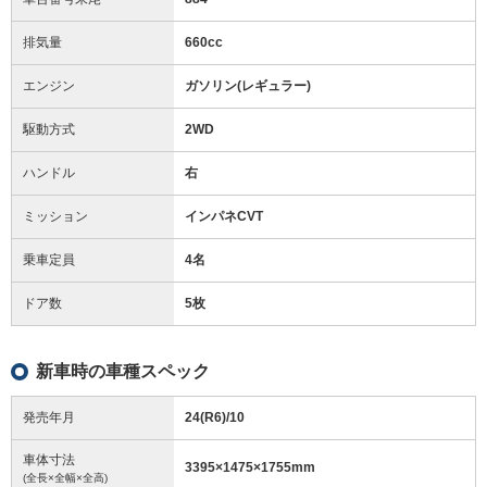
排気量
660cc
エンジン
ガソリン(レギュラー)
駆動方式
2WD
ハンドル
右
ミッション
インパネCVT
乗車定員
4名
ドア数
5枚
新車時の車種スペック
発売年月
24(R6)/10
車体寸法
3395
×
1475
×
1755
mm
(全長×全幅×全高)