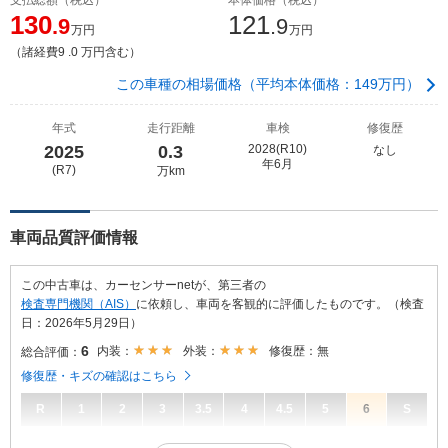
130
121
.9
.9
万円
万円
（諸経費9 .0 万円含む）
この車種の相場価格（平均本体価格：149万円）
年式
走行距離
車検
修復歴
2025
0.3
2028(R10)
なし
年6月
(R7)
万km
車両品質評価情報
この中古車は、カーセンサーnetが、第三者の
検査専門機関（AIS）
に依頼し、車両を客観的に評価したものです。（検査
日：2026年5月29日）
6
内装：
外装：
修復歴：無
総合評価：
修復歴・キズの確認はこちら
R
1
2
3
3.5
4
4.5
5
6
S
6
総合評価：