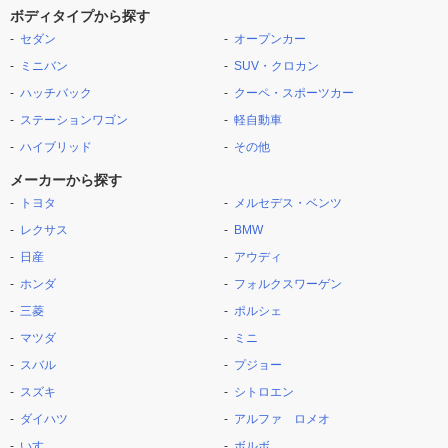
ボディタイプから探す
セダン
オープンカー
ミニバン
SUV・クロカン
ハッチバック
クーペ・スポーツカー
ステーションワゴン
軽自動車
ハイブリッド
その他
メーカーから探す
トヨタ
メルセデス・ベンツ
レクサス
BMW
日産
アウディ
ホンダ
フォルクスワーゲン
三菱
ポルシェ
マツダ
ミニ
スバル
プジョー
スズキ
シトロエン
ダイハツ
アルファ ロメオ
いすゞ
ボルボ