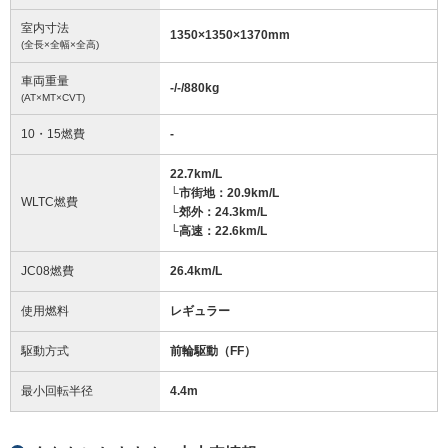
室内寸法
1350
×
1350
×
1370
mm
(全長×全幅×全高)
車両重量
-/-/880
kg
(AT×MT×CVT)
10・15燃費
-
22.7km/L
└市街地：20.9km/L
WLTC燃費
└郊外：24.3km/L
└高速：22.6km/L
JC08燃費
26.4km/L
使用燃料
レギュラー
駆動方式
前輪駆動（FF）
最小回転半径
4.4
m