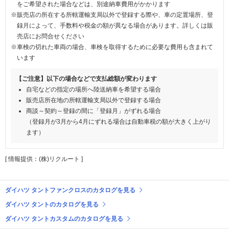
をご希望された場合などは、別途納車費用がかかります
※販売店の所在する所轄運輸支局以外で登録する際や、車の定置場所、登
録月によって、手数料や税金の額が異なる場合があります。詳しくは販
売店にお問合せください
※車検の切れた車両の場合、車検を取得するために必要な費用も含まれて
います
【ご注意】以下の場合などで支払総額が変わります
自宅などの指定の場所へ陸送納車を希望する場合
販売店所在地の所轄運輸支局以外で登録する場合
商談～契約～登録の間に「登録月」がずれる場合
（登録月が3月から4月にずれる場合は自動車税の額が大きく上がり
ます）
[ 情報提供：(株)リクルート ]
ダイハツ タントファンクロスのカタログを見る
ダイハツ タントのカタログを見る
ダイハツ タントカスタムのカタログを見る