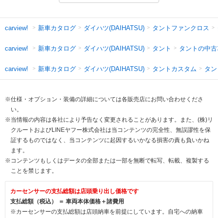
新車カタログ
ダイハツ(DAIHATSU)
タントファンクロス
carview!
新車カタログ
ダイハツ(DAIHATSU)
タント
タントの中古
carview!
新車カタログ
ダイハツ(DAIHATSU)
タントカスタム
タン
carview!
※仕様・オプション・装備の詳細については各販売店にお問い合わせくださ
い。
※当情報の内容は各社により予告なく変更されることがあります。また、(株)リ
クルートおよびLINEヤフー株式会社は当コンテンツの完全性、無誤謬性を保
証するものではなく、当コンテンツに起因するいかなる損害の責も負いかね
ます。
※コンテンツもしくはデータの全部または一部を無断で転写、転載、複製する
ことを禁じます。
カーセンサーの支払総額は店頭乗り出し価格です
支払総額（税込） ＝ 車両本体価格＋諸費用
※カーセンサーの支払総額は店頭納車を前提にしています。自宅への納車