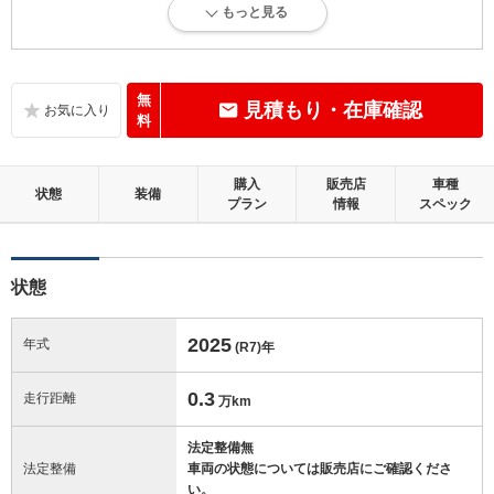
もっと見る
新車登録後36ヶ月未満、走行距離3万km以下で、内外装にダメージがほ
とんどない、とても綺麗な状態です。
内装：
無
見積もり・在庫確認
無キズ、もしくは傷みや汚れなどがほぼない、とても綺麗な状態です。
料
外装：
購入
販売店
車種
無キズ、もしくはキズやヘコミなどがほぼない、とても綺麗な状態で
状態
装備
プラン
情報
スペック
す。
修復歴：無
状態
この中古車の「車両品質評価書」を見る
2025
年式
(R7)
年
0.3
走行距離
万km
法定整備無
法定整備
車両の状態については販売店にご確認くださ
い。