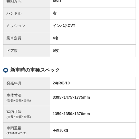
駆動方式
4WD
ハンドル
右
ミッション
インパネCVT
乗車定員
4名
ドア数
5枚
新車時の車種スペック
発売年月
24(R6)/10
車体寸法
3395
×
1475
×
1775
mm
(全長×全幅×全高)
室内寸法
1350
×
1350
×
1370
mm
(全長×全幅×全高)
車両重量
-/-/930
kg
(AT×MT×CVT)