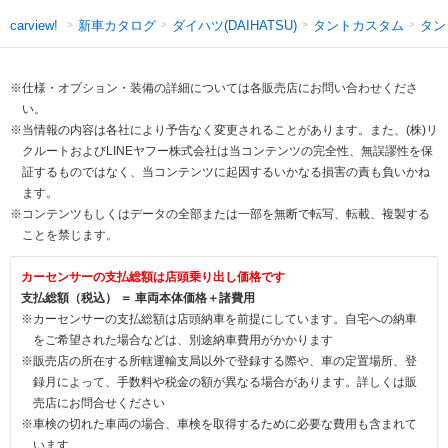
新車カタログ
ダイハツ(DAIHATSU)
タントカスタム
タン
carview!
※仕様・オプション・装備の詳細については各販売店にお問い合わせくださ
い。
※当情報の内容は各社により予告なく変更されることがあります。また、(株)リ
クルートおよびLINEヤフー株式会社は当コンテンツの完全性、無誤謬性を保
証するものではなく、当コンテンツに起因するいかなる損害の責も負いかね
ます。
※コンテンツもしくはデータの全部または一部を無断で転写、転載、複製する
ことを禁じます。
カーセンサーの支払総額は店頭乗り出し価格です
支払総額（税込） ＝ 車両本体価格＋諸費用
※カーセンサーの支払総額は店頭納車を前提にしています。自宅への納車
をご希望された場合などは、別途納車費用がかかります
※販売店の所在する所轄運輸支局以外で登録する際や、車の定置場所、登
録月によって、手数料や税金の額が異なる場合があります。詳しくは販
売店にお問合せください
※車検の切れた車両の場合、車検を取得するために必要な費用も含まれて
います