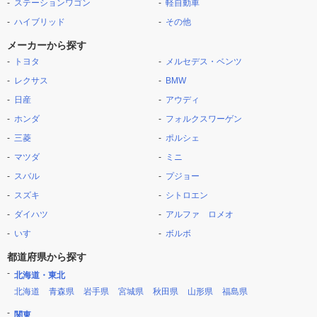
ステーションワゴン
軽自動車
ハイブリッド
その他
メーカーから探す
トヨタ
メルセデス・ベンツ
レクサス
BMW
日産
アウディ
ホンダ
フォルクスワーゲン
三菱
ポルシェ
マツダ
ミニ
スバル
プジョー
スズキ
シトロエン
ダイハツ
アルファ ロメオ
いすゞ
ボルボ
都道府県から探す
北海道・東北
北海道
青森県
岩手県
宮城県
秋田県
山形県
福島県
関東