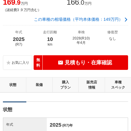
169
166
.9
.0
万円
万円
（諸経費3 .9 万円含む）
この車種の相場価格（平均本体価格：149万円）
年式
走行距離
車検
修復歴
2025
10
2028(R10)
なし
年4月
(R7)
km
無
見積もり・在庫確認
料
購入
販売店
車種
状態
装備
プラン
情報
スペック
状態
2025
年式
(R7)
年