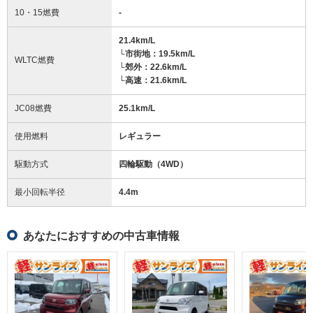
10・15燃費
-
21.4km/L
└市街地：19.5km/L
WLTC燃費
└郊外：22.6km/L
└高速：21.6km/L
JC08燃費
25.1km/L
使用燃料
レギュラー
駆動方式
四輪駆動（4WD）
最小回転半径
4.4
m
あなたにおすすめの中古車情報