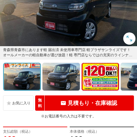
青森県青森市にあります軽 届出済 未使用車専門店 軽プラザサンライズです！
オールメーカーの軽自動車が選び放題！軽 専門店ならではの充実のラインナッ
プの中からお気に入りの1...
無
見積もり・在庫確認
料
※お電話番号の入力は不要です。
支払総額（税込）
本体価格（税込）