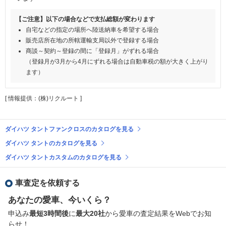
【ご注意】以下の場合などで支払総額が変わります
自宅などの指定の場所へ陸送納車を希望する場合
販売店所在地の所轄運輸支局以外で登録する場合
商談～契約～登録の間に「登録月」がずれる場合
（登録月が3月から4月にずれる場合は自動車税の額が大きく上がり
ます）
[ 情報提供：(株)リクルート ]
ダイハツ タントファンクロスのカタログを見る
ダイハツ タントのカタログを見る
ダイハツ タントカスタムのカタログを見る
車査定を依頼する
あなたの愛車、今いくら？
申込み
最短3時間後
に
最大20社
から愛車の査定結果をWebでお知
らせ！