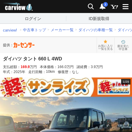
carview!
検索
通知
i
ログイン
ID新規取得
中古車トップ
メーカー一覧
ダイハツの車種一覧
ダイハ
carview!
提供：
お気に入り
最近見た
一覧を見る
中古車
ダイハツ タント 660 L 4WD
支払総額：
169.9
万円
本体価格：
166.0
万円
諸経費：
3.9
万円
10
km
年式：
2025
年
走行距離：
修復歴：
なし
1
/
29