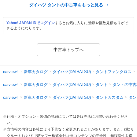
ダイハツ タントの中古車をもっと見る
Yahoo! JAPAN IDでログイン
するとお気に入りに登録や複数見積もりがで
きるようになります。
中古車トップへ
新車カタログ
ダイハツ(DAIHATSU)
タントファンクロス
carview!
新車カタログ
ダイハツ(DAIHATSU)
タント
タントの中古
carview!
新車カタログ
ダイハツ(DAIHATSU)
タントカスタム
タン
carview!
※仕様・オプション・装備の詳細については各販売店にお問い合わせくださ
い。
※当情報の内容は各社により予告なく変更されることがあります。また、(株)リ
クルートおよびLINEヤフー株式会社は当コンテンツの完全性、無誤謬性を保