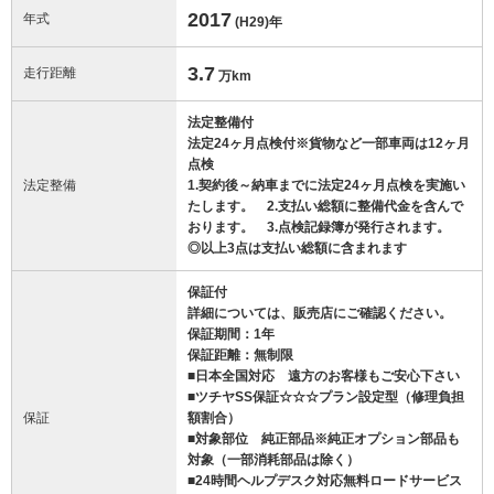
2017
年式
(H29)
年
3.7
走行距離
万km
法定整備付
法定24ヶ月点検付※貨物など一部車両は12ヶ月
点検
法定整備
1.契約後～納車までに法定24ヶ月点検を実施い
たします。 2.支払い総額に整備代金を含んで
おります。 3.点検記録簿が発行されます。
◎以上3点は支払い総額に含まれます
保証付
詳細については、販売店にご確認ください。
保証期間：1年
保証距離：無制限
■日本全国対応 遠方のお客様もご安心下さい
■ツチヤSS保証☆☆☆プラン設定型（修理負担
保証
額割合）
■対象部位 純正部品※純正オプション部品も
対象（一部消耗部品は除く）
■24時間ヘルプデスク対応無料ロードサービス