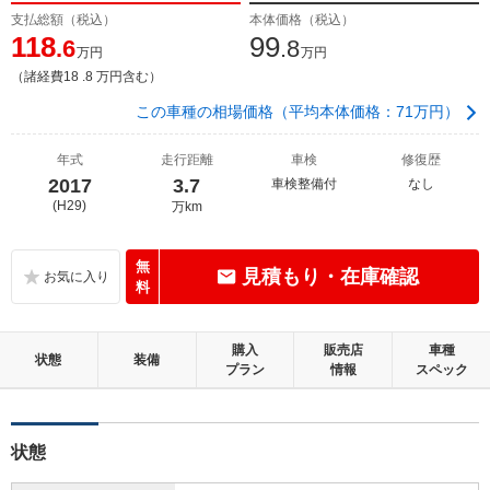
支払総額（税込）
本体価格（税込）
118
99
.6
.8
万円
万円
（諸経費18 .8 万円含む）
この車種の相場価格（平均本体価格：71万円）
年式
走行距離
車検
修復歴
2017
3.7
車検整備付
なし
(H29)
万km
無
見積もり・在庫確認
料
購入
販売店
車種
状態
装備
プラン
情報
スペック
状態