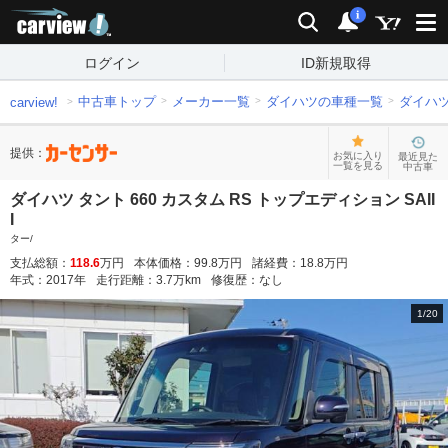
carview!
検索
通知
i
ログイン
ID新規取得
中古車トップ
メーカー一覧
ダイハツの車種一覧
ダイハ
carview!
提供：
お気に入り
最近見た
一覧を見る
中古車
ダイハツ タント 660 カスタム RS トップエディション SAII
I
ター/
支払総額：
118.6
万円
本体価格：
99.8
万円
諸経費：
18.8
万円
年式：
2017
年
走行距離：
3.7
万km
修復歴：
なし
1
/
20