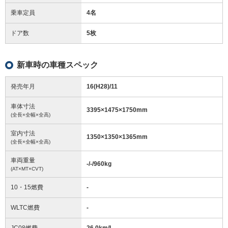
乗車定員
4名
ドア数
5枚
新車時の車種スペック
発売年月
16(H28)/11
車体寸法
3395
×
1475
×
1750
mm
(全長×全幅×全高)
室内寸法
1350
×
1350
×
1365
mm
(全長×全幅×全高)
車両重量
-/-/960
kg
(AT×MT×CVT)
10・15燃費
-
WLTC燃費
-
JC08燃費
26.0km/L