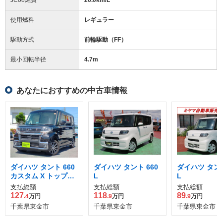
使用燃料
レギュラー
駆動方式
前輪駆動（FF）
最小回転半径
4.7
m
あなたにおすすめの中古車情報
ダイハツ タント 660
ダイハツ タント 660
ダイハツ タント
カスタム X トップエ
L
L
ディション SAIII
支払総額
支払総額
支払総額
127
118
89
.4
万円
.9
万円
.9
万円
千葉県東金市
千葉県東金市
千葉県東金市