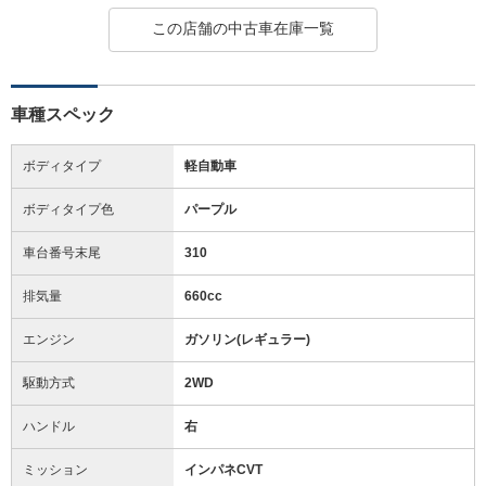
この店舗の中古車在庫一覧
車種スペック
ボディタイプ
軽自動車
ボディタイプ色
パープル
車台番号末尾
310
排気量
660cc
エンジン
ガソリン(レギュラー)
駆動方式
2WD
ハンドル
右
ミッション
インパネCVT