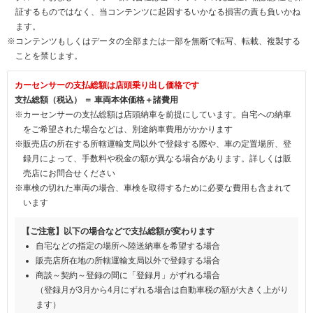
証するものではなく、当コンテンツに起因するいかなる損害の責も負いかね
ます。
※コンテンツもしくはデータの全部または一部を無断で転写、転載、複製する
ことを禁じます。
カーセンサーの支払総額は店頭乗り出し価格です
支払総額（税込） ＝ 車両本体価格＋諸費用
※カーセンサーの支払総額は店頭納車を前提にしています。自宅への納車
をご希望された場合などは、別途納車費用がかかります
※販売店の所在する所轄運輸支局以外で登録する際や、車の定置場所、登
録月によって、手数料や税金の額が異なる場合があります。詳しくは販
売店にお問合せください
※車検の切れた車両の場合、車検を取得するために必要な費用も含まれて
います
【ご注意】以下の場合などで支払総額が変わります
自宅などの指定の場所へ陸送納車を希望する場合
販売店所在地の所轄運輸支局以外で登録する場合
商談～契約～登録の間に「登録月」がずれる場合
（登録月が3月から4月にずれる場合は自動車税の額が大きく上がり
ます）