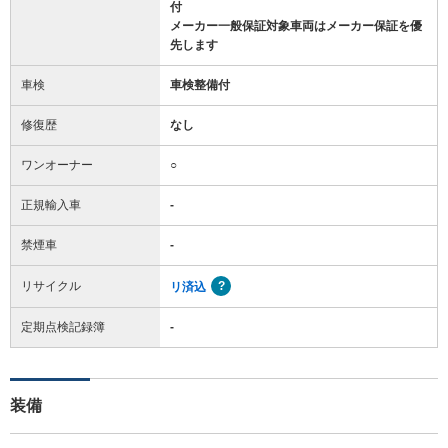
付
メーカー一般保証対象車両はメーカー保証を優
先します
車検
車検整備付
修復歴
なし
ワンオーナー
○
正規輸入車
-
禁煙車
-
リサイクル
リ済込
定期点検記録簿
-
装備