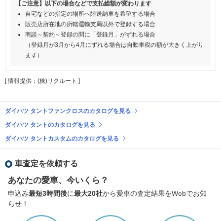
【ご注意】以下の場合などで支払総額が変わります
自宅などの指定の場所へ陸送納車を希望する場合
販売店所在地の所轄運輸支局以外で登録する場合
商談～契約～登録の間に「登録月」がずれる場合
（登録月が3月から4月にずれる場合は自動車税の額が大きく上がり
ます）
[ 情報提供：(株)リクルート ]
ダイハツ タントファンクロスのカタログを見る
ダイハツ タントのカタログを見る
ダイハツ タントカスタムのカタログを見る
車査定を依頼する
あなたの愛車、今いくら？
申込み
最短3時間後
に
最大20社
から愛車の査定結果をWebでお知
らせ！