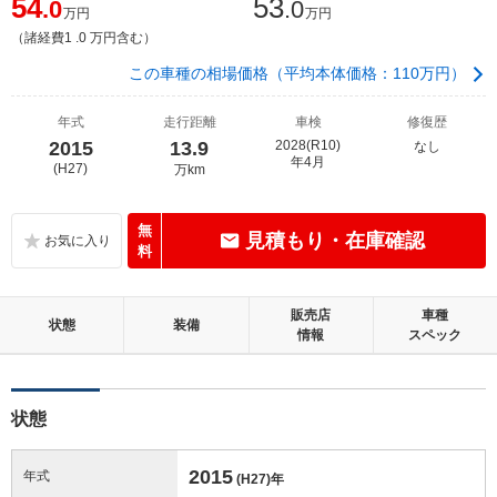
54
53
.0
.0
万円
万円
（諸経費1 .0 万円含む）
この車種の相場価格（平均本体価格：110万円）
年式
走行距離
車検
修復歴
2015
13.9
2028(R10)
なし
年4月
(H27)
万km
無
見積もり・在庫確認
料
販売店
車種
状態
装備
情報
スペック
状態
2015
年式
(H27)
年