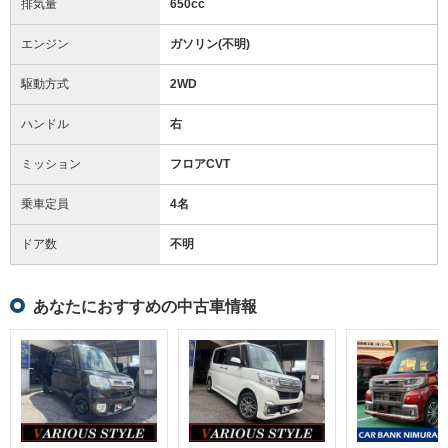
排気量
650cc
エンジン
ガソリン(不明)
駆動方式
2WD
ハンドル
右
ミッション
フロアCVT
乗車定員
4名
ドア数
不明
あなたにおすすめの中古車情報