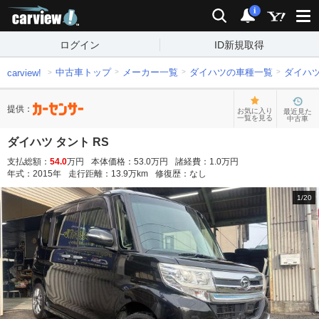
carview!
検索
通知
i
ログイン
ID新規取得
中古車トップ
メーカー一覧
ダイハツの車種一覧
ダイハ
carview!
提供：
お気に入り
最近見た
一覧を見る
中古車
ダイハツ タント RS
支払総額：
54.0
万円
本体価格：
53.0
万円
諸経費：
1.0
万円
年式：
2015
年
走行距離：
13.9
万km
修復歴：
なし
1
/
20