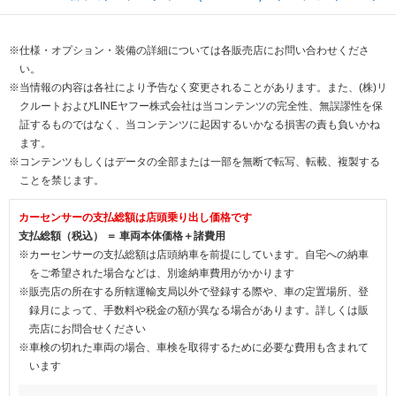
※仕様・オプション・装備の詳細については各販売店にお問い合わせくださ
い。
※当情報の内容は各社により予告なく変更されることがあります。また、(株)リ
クルートおよびLINEヤフー株式会社は当コンテンツの完全性、無誤謬性を保
証するものではなく、当コンテンツに起因するいかなる損害の責も負いかね
ます。
※コンテンツもしくはデータの全部または一部を無断で転写、転載、複製する
ことを禁じます。
カーセンサーの支払総額は店頭乗り出し価格です
支払総額（税込） ＝ 車両本体価格＋諸費用
※カーセンサーの支払総額は店頭納車を前提にしています。自宅への納車
をご希望された場合などは、別途納車費用がかかります
※販売店の所在する所轄運輸支局以外で登録する際や、車の定置場所、登
録月によって、手数料や税金の額が異なる場合があります。詳しくは販
売店にお問合せください
※車検の切れた車両の場合、車検を取得するために必要な費用も含まれて
います