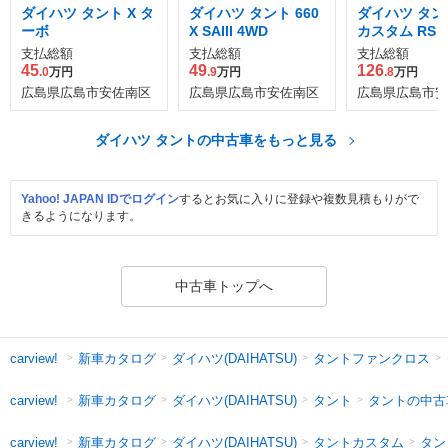
ダイハツ タント X タ
ダイハツ タント 660
ダイハツ タント
ーボ
X SAIII 4WD
カスタム RS 
エディション SA
支払総額
支払総額
支払総額
45
49
126
.0
万円
.9
万円
.8
万円
広島県広島市安佐南区
広島県広島市安佐南区
広島県広島市安
ダイハツ タントの中古車をもっと見る
Yahoo! JAPAN IDでログイン
するとお気に入りに登録や複数見積もりがで
きるようになります。
中古車トップへ
新車カタログ
ダイハツ(DAIHATSU)
タントファンクロス
carview!
新車カタログ
ダイハツ(DAIHATSU)
タント
タントの中古
carview!
新車カタログ
ダイハツ(DAIHATSU)
タントカスタム
タン
carview!