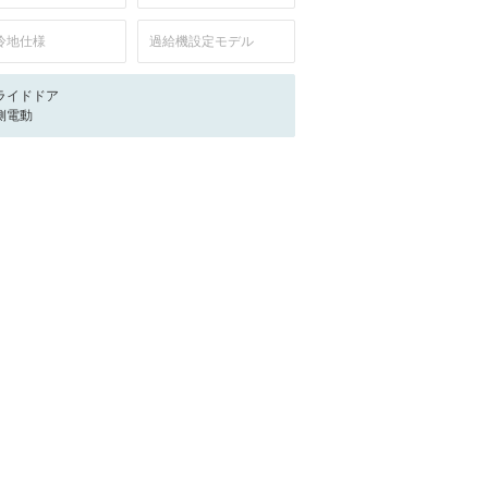
冷地仕様
過給機設定モデル
ライドドア
側電動