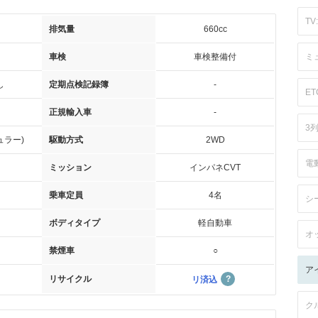
TV:
排気量
660cc
車検
車検整備付
ミ
し
定期点検記録簿
-
ET
正規輸入車
-
3
ュラー)
駆動方式
2WD
電
ミッション
インパネCVT
乗車定員
4名
シ
ボディタイプ
軽自動車
オ
禁煙車
○
ア
リサイクル
リ済込
ク