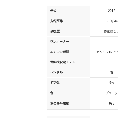
年式
2013
走行距離
5.6万km
修復歴
修復歴な
ワンオーナー
-
エンジン種別
ガソリン(レギ
過給機設定モデル
-
ハンドル
右
ドア数
5枚
色
ブラック
車台番号末尾
985