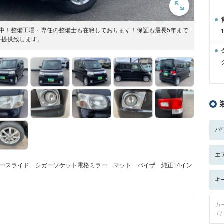
中！整備工場・専任の整備士も在籍しております！保証も最長5年まで
を提供致します。
パ
エ
ースライド シガーソケット電格ミラー マット バイザ 純正14イン
キ
カ
-/-/-