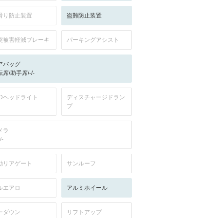
滑り防止装置
盗難防止装置
突被害軽減ブレーキ
パーキングアシスト
アバッグ
席/助手席/-/-
EDヘッドライト
ディスチャージドラン
プ
メラ
/-
動リアゲート
サンルーフ
ルエアロ
アルミホイール
ーダウン
リフトアップ