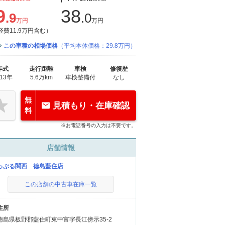
9
38
.9
.0
万円
万円
経費11.9万円含む）
この車種の相場価格
（平均本体価格：29.8万円）
年式
走行距離
車検
修復歴
013年
5.6万km
車検整備付
なし
無
見積もり・在庫確認
料
※お電話番号の入力は不要です。
店舗情報
っぷる関西 徳島藍住店
この店舗の中古車在庫一覧
住所
徳島県板野郡藍住町東中富字長江傍示35-2