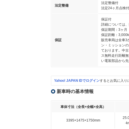
法定整備付
法定整備
法定24ヶ月点検
保証付
詳細については、
保証期間：3ヶ月
保証距離：3,000
保証
販売車両は全車3
ン・ミッションの
ております。中古
ス無料走行距離無
い電装部品から先
Yahoo! JAPAN IDでログイン
するとお気に入り
新車時の基本情報
車体寸法（全長×全幅×全高）
25
3395×1475×1750mm
-