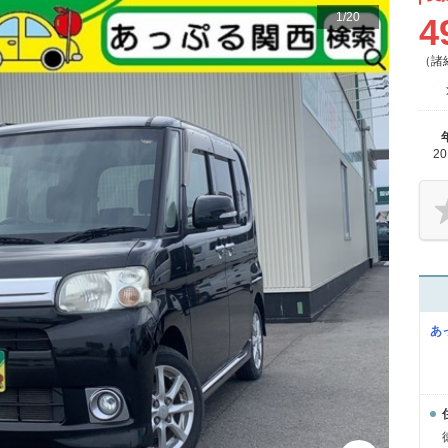
1
/
20
4
（諸
2
あ