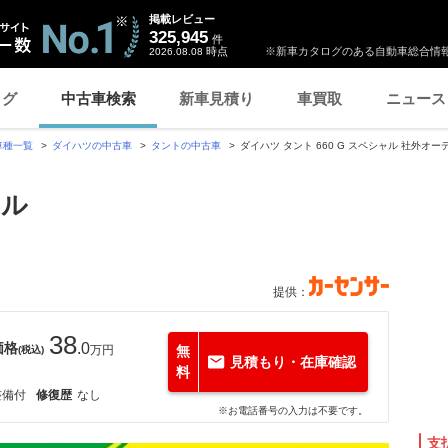
掲載レビュー
325,945
件
時点
※新車カタログのある自動車総合情報
2026.08.08
ログ
中古車検索
新車見積り
車買取
ニュース
車種一覧
ダイハツの中古車
タントの中古車
ダイハツ タント 660 G スペシャル 社外オ
ャル
提供：
38
価格
.0
万円
無
(税込)
見積もり・在庫確認
料
整備付
修復歴
なし
※お電話番号の入力は不要です。
支