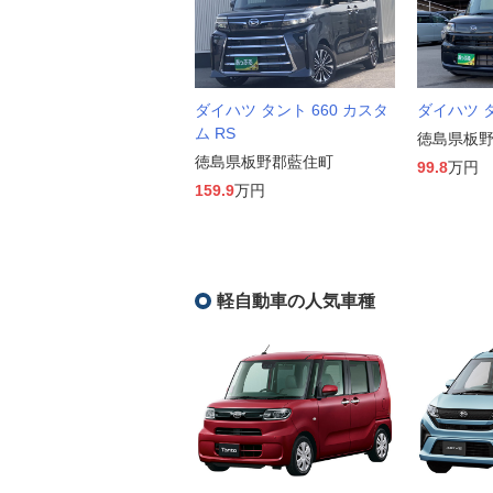
ダイハツ タント 660 カスタ
ダイハツ タ
ム RS
徳島県板
徳島県板野郡藍住町
99.8
万円
159.9
万円
軽自動車の人気車種