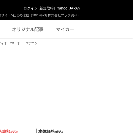
ログイン
[
新規取得
]
Yahoo! JAPAN
サイト5社との比較（2026年2月株式会社プラグ調べ）
オリジナル記事
マイカー
ーディオ CD オートエアコン
払総額
本体価格
(税込)
(税込)