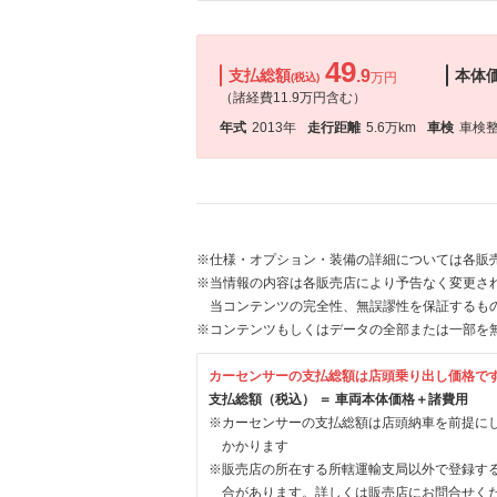
49
支払総額
.9
本体
万円
(税込)
（諸経費11.9万円含む）
年式
2013年
走行距離
5.6万km
車検
車検
※仕様・オプション・装備の詳細については各販
※当情報の内容は各販売店により予告なく変更され
当コンテンツの完全性、無誤謬性を保証するも
※コンテンツもしくはデータの全部または一部を
カーセンサーの支払総額は店頭乗り出し価格で
支払総額（税込） ＝ 車両本体価格＋諸費用
※カーセンサーの支払総額は店頭納車を前提に
かかります
※販売店の所在する所轄運輸支局以外で登録す
合があります。詳しくは販売店にお問合せく