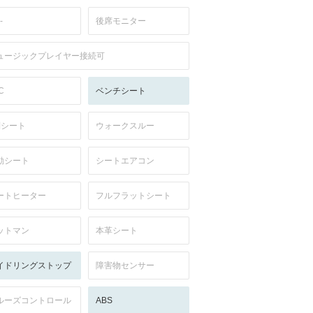
-
後席モニター
ュージックプレイヤー接続可
C
ベンチシート
列シート
ウォークスルー
動シート
シートエアコン
ートヒーター
フルフラットシート
ットマン
本革シート
イドリングストップ
障害物センサー
ルーズコントロール
ABS