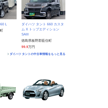
0 L
ダイハツ タント 660 カスタ
ム X トップエディション
町
SAIII
徳島県板野郡藍住町
99.9
万円
ダイハツ タントの中古車情報をもっと見る