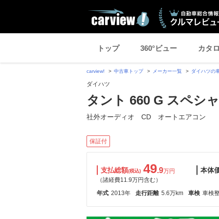
トップ
360°ビュー
カタ
carview!
中古車トップ
メーカー一覧
ダイハツの
ダイハツ
タント 660 G スペシ
社外オーディオ CD オートエアコン
保証付
49
支払総額
.9
本体
万円
(税込)
（諸経費11.9万円含む）
年式
2013年
走行距離
5.6万km
車検
車検