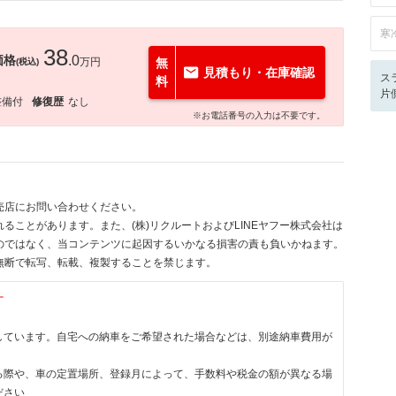
寒
38
価格
.0
万円
無
(税込)
見積もり・在庫確認
ス
料
片
整備付
修復歴
なし
※お電話番号の入力は不要です。
売店にお問い合わせください。
ることがあります。また、(株)リクルートおよびLINEヤフー株式会社は
のではなく、当コンテンツに起因するいかなる損害の責も負いかねます。
無断で転写、転載、複製することを禁じます。
す
しています。自宅への納車をご希望された場合などは、別途納車費用が
る際や、車の定置場所、登録月によって、手数料や税金の額が異なる場
ださい