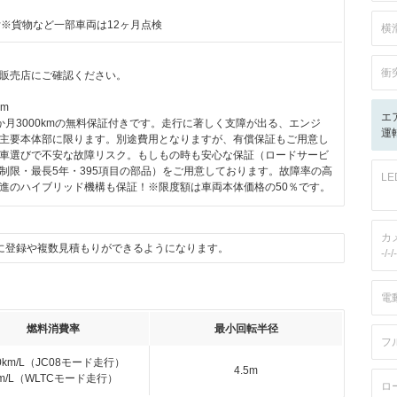
付※貨物など一部車両は12ヶ月点検
横
衝
販売店にご確認ください。
km
エ
か月3000kmの無料保証付きです。走行に著しく支障が出る、エンジ
運転
主要本体部に限ります。別途費用となりますが、有償保証もご用意し
車選びで不安な故障リスク。もしもの時も安心な保証（ロードサービ
制限・最長5年・395項目の部品）をご用意しております。故障率の高
L
進のハイブリッド機構も保証！※限度額は車両本体価格の50％です。
カ
に登録や複数見積もりができるようになります。
-/-/-
電
燃料消費率
最小回転半径
フ
.0km/L（JC08モード走行）
4.5m
km/L（WLTCモード走行）
ロ