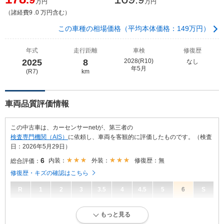
万円
万円
（諸経費9 .0 万円含む）
この車種の相場価格（平均本体価格：149万円）
年式
走行距離
車検
修復歴
2025
8
2028(R10)
なし
年5月
(R7)
km
車両品質評価情報
この中古車は、カーセンサーnetが、第三者の
検査専門機関（AIS）
に依頼し、車両を客観的に評価したものです。（検査
日：2026年5月29日）
6
内装：
外装：
修復歴：無
総合評価：
修復歴・キズの確認はこちら
R
1
2
3
3.5
4
4.5
5
6
S
6
総合評価：
もっと見る
新車登録後36ヶ月未満、走行距離3万km以下で、内外装にダメージがほ