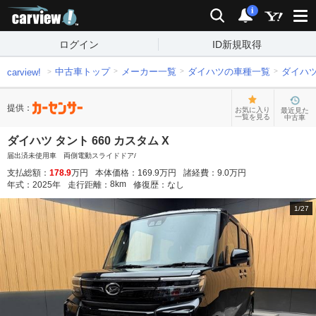
carview!
検索
通知
i
ログイン
ID新規取得
中古車トップ
メーカー一覧
ダイハツの車種一覧
ダイハ
carview!
提供：
お気に入り
最近見た
一覧を見る
中古車
ダイハツ タント 660 カスタム X
届出済未使用車 両側電動スライドドア/
支払総額：
178.9
万円
本体価格：
169.9
万円
諸経費：
9.0
万円
8
km
年式：
2025
年
走行距離：
修復歴：
なし
1
/
27