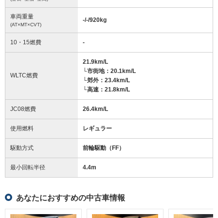
車両重量
-/-/920
kg
(AT×MT×CVT)
10・15燃費
-
21.9km/L
└市街地：20.1km/L
WLTC燃費
└郊外：23.4km/L
└高速：21.8km/L
JC08燃費
26.4km/L
使用燃料
レギュラー
駆動方式
前輪駆動（FF）
最小回転半径
4.4
m
あなたにおすすめの中古車情報