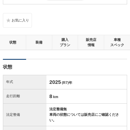
とんどない、とても綺麗な状態です。
内装：
無キズ、もしくは傷みや汚れなどがほぼない、とても綺麗な状態です。
外装：
購入
販売店
車種
無キズ、もしくはキズやヘコミなどがほぼない、とても綺麗な状態で
状態
装備
プラン
情報
スペック
す。
修復歴：無
状態
この中古車の「車両品質評価書」を見る
2025
年式
(R7)
年
8
走行距離
km
法定整備無
法定整備
車両の状態については販売店にご確認くださ
い。