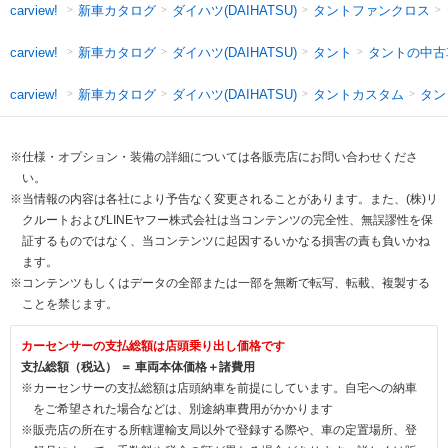
新車カタログ
ダイハツ(DAIHATSU)
タントファンクロス
carview!
新車カタログ
ダイハツ(DAIHATSU)
タント
タントの中古
carview!
新車カタログ
ダイハツ(DAIHATSU)
タントカスタム
タン
carview!
※仕様・オプション・装備の詳細については各販売店にお問い合わせくださ
い。
※当情報の内容は各社により予告なく変更されることがあります。また、(株)リ
クルートおよびLINEヤフー株式会社は当コンテンツの完全性、無誤謬性を保
証するものではなく、当コンテンツに起因するいかなる損害の責も負いかね
ます。
※コンテンツもしくはデータの全部または一部を無断で転写、転載、複製する
ことを禁じます。
カーセンサーの支払総額は店頭乗り出し価格です
支払総額（税込） ＝ 車両本体価格＋諸費用
※カーセンサーの支払総額は店頭納車を前提にしています。自宅への納車
をご希望された場合などは、別途納車費用がかかります
※販売店の所在する所轄運輸支局以外で登録する際や、車の定置場所、登