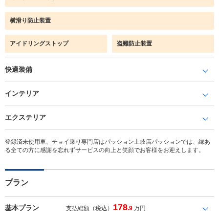
横滑り防止装置
アイドリングストップ
盗難防止装置
快適装備
インテリア
エクステリア
登録済未使用車、チョイ乗り専門店はパッション土岐店パッションでは、縁あ
る全ての方に感謝を忘れずサービスの向上と笑顔でお客様をお迎えします。
プラン
178
基本プラン
支払総額（税込）
.9
万円