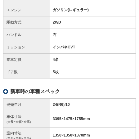
エンジン
ガソリン(レギュラー)
駆動方式
2WD
ハンドル
右
ミッション
インパネCVT
乗車定員
4名
ドア数
5枚
新車時の車種スペック
発売年月
24(R6)/10
車体寸法
3395
×
1475
×
1755
mm
(全長×全幅×全高)
室内寸法
1350
×
1350
×
1370
mm
(全長×全幅×全高)