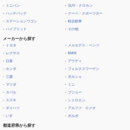
ミニバン
SUV・クロカン
ハッチバック
クーペ・スポーツカー
ステーションワゴン
軽自動車
ハイブリッド
その他
メーカーから探す
トヨタ
メルセデス・ベンツ
レクサス
BMW
日産
アウディ
ホンダ
フォルクスワーゲン
三菱
ポルシェ
マツダ
ミニ
スバル
プジョー
スズキ
シトロエン
ダイハツ
アルファ ロメオ
いすゞ
ボルボ
都道府県から探す