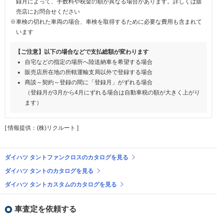
録月によって、手数料や税金の額が異なる場合があります。詳しくは販
売店にお問合せください
※車検の切れた車両の場合、車検を取得するために必要な費用も含まれて
います
【ご注意】以下の場合などで支払総額が変わります
自宅などの指定の場所へ陸送納車を希望する場合
販売店所在地の所轄運輸支局以外で登録する場合
商談～契約～登録の間に「登録月」がずれる場合
（登録月が3月から4月にずれる場合は自動車税の額が大きく上がり
ます）
[ 情報提供：(株)リクルート ]
ダイハツ タントファンクロスのカタログを見る
ダイハツ タントのカタログを見る
ダイハツ タントカスタムのカタログを見る
車査定を依頼する