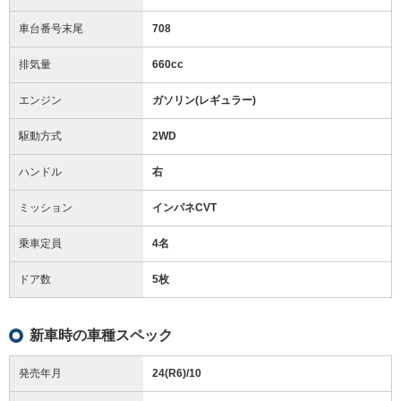
車台番号末尾
708
排気量
660cc
エンジン
ガソリン(レギュラー)
駆動方式
2WD
ハンドル
右
ミッション
インパネCVT
乗車定員
4名
ドア数
5枚
新車時の車種スペック
発売年月
24(R6)/10