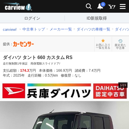
carview!
検索
通知
i
ログイン
ID新規取得
中古車トップ
メーカー一覧
ダイハツの車種一覧
ダイハ
carview!
提供：
お気に入り
最近見た
一覧を見る
中古車
ダイハツ タント 660 カスタム RS
走行無制限1年保証 両側電動スライドドア/
支払総額：
174.3
万円
本体価格：
166.9
万円
諸経費：
7.4
万円
年式：
2025
年
走行距離：
0.5
万km
修復歴：
なし
1
/
23