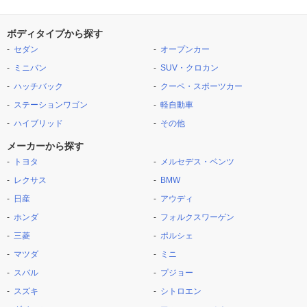
ボディタイプから探す
セダン
オープンカー
ミニバン
SUV・クロカン
ハッチバック
クーペ・スポーツカー
ステーションワゴン
軽自動車
ハイブリッド
その他
メーカーから探す
トヨタ
メルセデス・ベンツ
レクサス
BMW
日産
アウディ
ホンダ
フォルクスワーゲン
三菱
ポルシェ
マツダ
ミニ
スバル
プジョー
スズキ
シトロエン