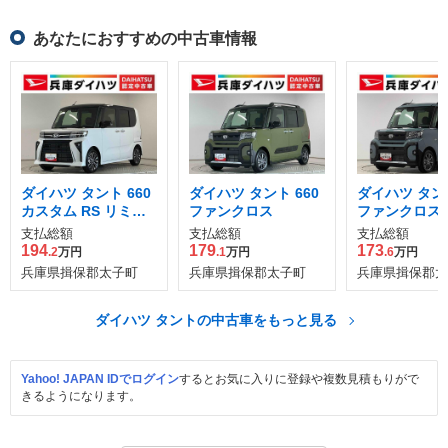
あなたにおすすめの中古車情報
ダイハツ タント 660
ダイハツ タント 660
ダイハツ タント
カスタム RS リミテ
ファンクロス
ファンクロス
ッド
支払総額
支払総額
支払総額
194
179
173
.2
万円
.1
万円
.6
万円
兵庫県揖保郡太子町
兵庫県揖保郡太子町
兵庫県揖保郡太
ダイハツ タントの中古車をもっと見る
Yahoo! JAPAN IDでログイン
するとお気に入りに登録や複数見積もりがで
きるようになります。