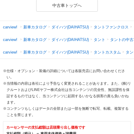
中古車トップへ
新車カタログ
ダイハツ(DAIHATSU)
タントファンクロス
carview!
新車カタログ
ダイハツ(DAIHATSU)
タント
タントの中古
carview!
新車カタログ
ダイハツ(DAIHATSU)
タントカスタム
タン
carview!
※仕様・オプション・装備の詳細については各販売店にお問い合わせくださ
い。
※当情報の内容は各社により予告なく変更されることがあります。また、(株)リ
クルートおよびLINEヤフー株式会社は当コンテンツの完全性、無誤謬性を保
証するものではなく、当コンテンツに起因するいかなる損害の責も負いかね
ます。
※コンテンツもしくはデータの全部または一部を無断で転写、転載、複製する
ことを禁じます。
カーセンサーの支払総額は店頭乗り出し価格です
支払総額（税込） ＝ 車両本体価格＋諸費用