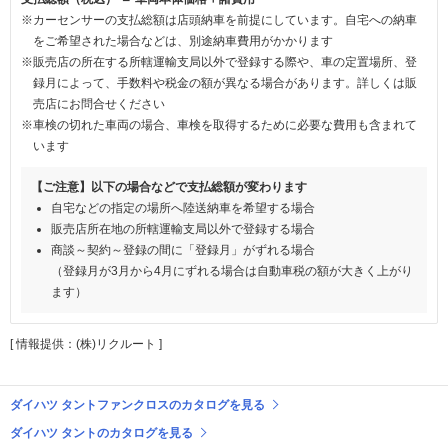
※カーセンサーの支払総額は店頭納車を前提にしています。自宅への納車
をご希望された場合などは、別途納車費用がかかります
※販売店の所在する所轄運輸支局以外で登録する際や、車の定置場所、登
録月によって、手数料や税金の額が異なる場合があります。詳しくは販
売店にお問合せください
※車検の切れた車両の場合、車検を取得するために必要な費用も含まれて
います
【ご注意】以下の場合などで支払総額が変わります
自宅などの指定の場所へ陸送納車を希望する場合
販売店所在地の所轄運輸支局以外で登録する場合
商談～契約～登録の間に「登録月」がずれる場合
（登録月が3月から4月にずれる場合は自動車税の額が大きく上がり
ます）
[ 情報提供：(株)リクルート ]
ダイハツ タントファンクロスのカタログを見る
ダイハツ タントのカタログを見る