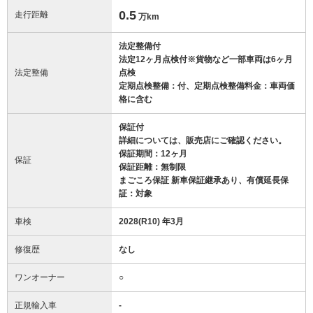
0.5
走行距離
万km
法定整備付
法定12ヶ月点検付※貨物など一部車両は6ヶ月
法定整備
点検
定期点検整備：付、定期点検整備料金：車両価
格に含む
保証付
詳細については、販売店にご確認ください。
保証期間：12ヶ月
保証
保証距離：無制限
まごころ保証 新車保証継承あり、有償延長保
証：対象
車検
2028(R10) 年3月
修復歴
なし
ワンオーナー
○
正規輸入車
-