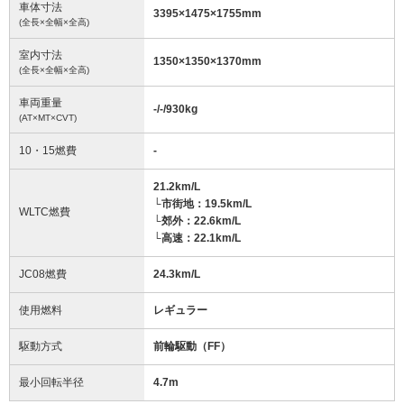
車体寸法
3395
×
1475
×
1755
mm
(全長×全幅×全高)
室内寸法
1350
×
1350
×
1370
mm
(全長×全幅×全高)
車両重量
-/-/930
kg
(AT×MT×CVT)
10・15燃費
-
21.2km/L
└市街地：19.5km/L
WLTC燃費
└郊外：22.6km/L
└高速：22.1km/L
JC08燃費
24.3km/L
使用燃料
レギュラー
駆動方式
前輪駆動（FF）
最小回転半径
4.7
m