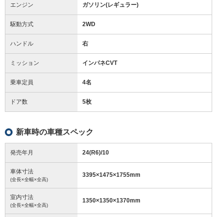
エンジン
ガソリン(レギュラー)
駆動方式
2WD
ハンドル
右
ミッション
インパネCVT
乗車定員
4名
ドア数
5枚
新車時の車種スペック
発売年月
24(R6)/10
車体寸法
3395
×
1475
×
1755
mm
(全長×全幅×全高)
室内寸法
1350
×
1350
×
1370
mm
(全長×全幅×全高)