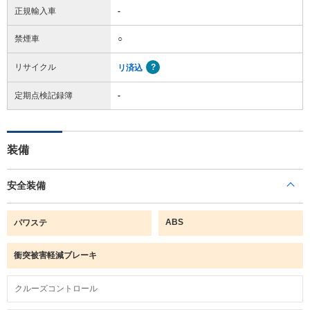
正規輸入車
-
禁煙車
○
リサイクル
リ済込
定期点検記録簿
-
装備
安全装備
ABS
パワステ
衝突被害軽減ブレーキ
クルーズコントロール