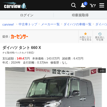
carview!
検索
通知
i
ログイン
ID新規取得
中古車トップ
メーカー一覧
ダイハツの車種一覧
ダイハ
carview!
提供：
お気に入り
最近見た
一覧を見る
中古車
ダイハツ タント 660 X
ナビ取付時バックカメラ対応/
支払総額：
149.4
万円
本体価格：
143.0
万円
諸経費：
6.4
万円
年式：
2024
年
走行距離：
0.3
万km
修復歴：
なし
1
/
21