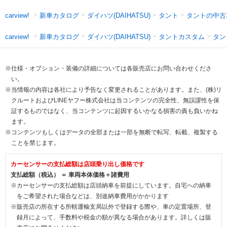
新車カタログ
ダイハツ(DAIHATSU)
タント
タントの中古
carview!
新車カタログ
ダイハツ(DAIHATSU)
タントカスタム
タン
carview!
※仕様・オプション・装備の詳細については各販売店にお問い合わせくださ
い。
※当情報の内容は各社により予告なく変更されることがあります。また、(株)リ
クルートおよびLINEヤフー株式会社は当コンテンツの完全性、無誤謬性を保
証するものではなく、当コンテンツに起因するいかなる損害の責も負いかね
ます。
※コンテンツもしくはデータの全部または一部を無断で転写、転載、複製する
ことを禁じます。
カーセンサーの支払総額は店頭乗り出し価格です
支払総額（税込） ＝ 車両本体価格＋諸費用
※カーセンサーの支払総額は店頭納車を前提にしています。自宅への納車
をご希望された場合などは、別途納車費用がかかります
※販売店の所在する所轄運輸支局以外で登録する際や、車の定置場所、登
録月によって、手数料や税金の額が異なる場合があります。詳しくは販