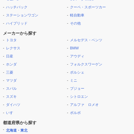
ハッチバック
クーペ・スポーツカー
ステーションワゴン
軽自動車
ハイブリッド
その他
メーカーから探す
トヨタ
メルセデス・ベンツ
レクサス
BMW
日産
アウディ
ホンダ
フォルクスワーゲン
三菱
ポルシェ
マツダ
ミニ
スバル
プジョー
スズキ
シトロエン
ダイハツ
アルファ ロメオ
いすゞ
ボルボ
都道府県から探す
北海道・東北