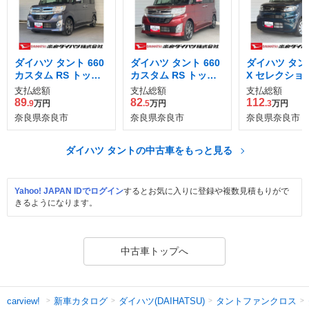
ダイハツ タント 660
ダイハツ タント 660
ダイハツ タント
カスタム RS トップ
カスタム RS トップ
X セレクショ
エディション SAII
エディション SAII
支払総額
支払総額
支払総額
89
82
112
.9
万円
.5
万円
.3
万円
奈良県奈良市
奈良県奈良市
奈良県奈良市
ダイハツ タントの中古車をもっと見る
Yahoo! JAPAN IDでログイン
するとお気に入りに登録や複数見積もりがで
きるようになります。
中古車トップへ
新車カタログ
ダイハツ(DAIHATSU)
タントファンクロス
carview!