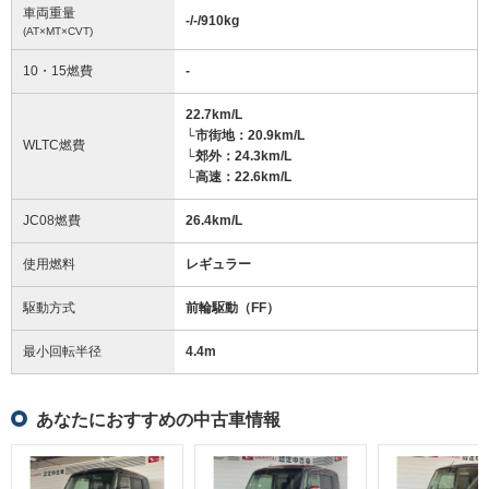
車両重量
-/-/910
kg
(AT×MT×CVT)
10・15燃費
-
22.7km/L
└市街地：20.9km/L
WLTC燃費
└郊外：24.3km/L
└高速：22.6km/L
JC08燃費
26.4km/L
使用燃料
レギュラー
駆動方式
前輪駆動（FF）
最小回転半径
4.4
m
あなたにおすすめの中古車情報