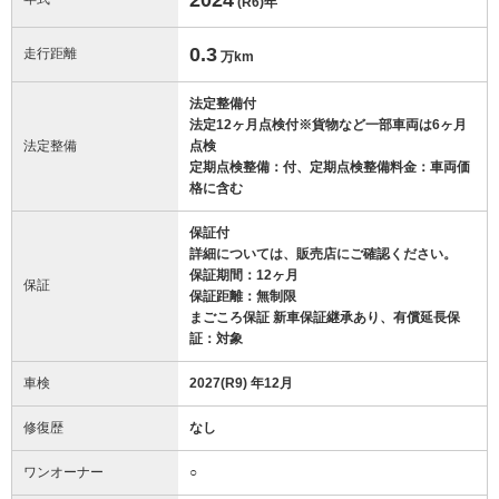
(R6)
年
0.3
走行距離
万km
法定整備付
法定12ヶ月点検付※貨物など一部車両は6ヶ月
法定整備
点検
定期点検整備：付、定期点検整備料金：車両価
格に含む
保証付
詳細については、販売店にご確認ください。
保証期間：12ヶ月
保証
保証距離：無制限
まごころ保証 新車保証継承あり、有償延長保
証：対象
車検
2027(R9) 年12月
修復歴
なし
ワンオーナー
○