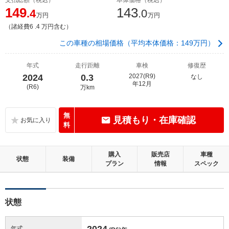
149
143
.4
.0
万円
万円
（諸経費6 .4 万円含む）
この車種の相場価格（平均本体価格：149万円）
年式
走行距離
車検
修復歴
2024
0.3
2027(R9)
なし
年12月
(R6)
万km
無
見積もり・在庫確認
料
購入
販売店
車種
状態
装備
プラン
情報
スペック
状態
2024
年式