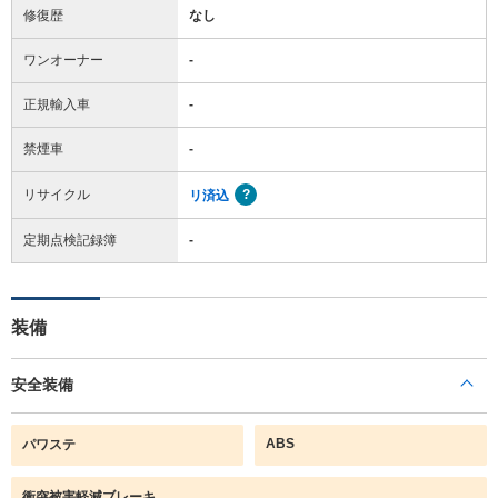
修復歴
なし
ワンオーナー
-
正規輸入車
-
禁煙車
-
リサイクル
リ済込
定期点検記録簿
-
装備
安全装備
ABS
パワステ
衝突被害軽減ブレーキ