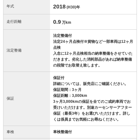
2018
年式
(H30)
年
0.9
走行距離
万km
法定整備付
法定24ヶ月点検付※貨物など一部車両は12ヶ月
点検
法定整備
入念に12ヶ月点検相当の納車整備をさせていた
だきます。劣化した消耗部品があれば納車整備
の段階でお取替え致します。
保証付
詳細については、販売店にご確認ください。
保証期間：3ヶ月
保証距離：3,000km
保証
3ヶ月3,000kmの保証を全てのご成約車両でお
受けいただけます。別途カーセンサーアフター
保証（最長3年）をお選びいただけます。詳し
くは係員までお気軽にお尋ねください。
車検
車検整備付