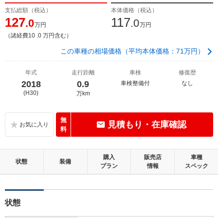
支払総額（税込）
本体価格（税込）
127
117
.0
.0
万円
万円
（諸経費10 .0 万円含む）
この車種の相場価格（平均本体価格：71万円）
年式
走行距離
車検
修復歴
2018
0.9
車検整備付
なし
(H30)
万km
無
見積もり・在庫確認
料
購入
販売店
車種
状態
装備
プラン
情報
スペック
状態