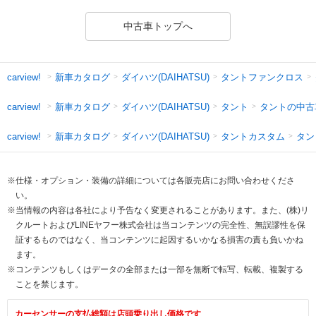
中古車トップへ
新車カタログ
ダイハツ(DAIHATSU)
タントファンクロス
carview!
新車カタログ
ダイハツ(DAIHATSU)
タント
タントの中古
carview!
新車カタログ
ダイハツ(DAIHATSU)
タントカスタム
タン
carview!
※仕様・オプション・装備の詳細については各販売店にお問い合わせくださ
い。
※当情報の内容は各社により予告なく変更されることがあります。また、(株)リ
クルートおよびLINEヤフー株式会社は当コンテンツの完全性、無誤謬性を保
証するものではなく、当コンテンツに起因するいかなる損害の責も負いかね
ます。
※コンテンツもしくはデータの全部または一部を無断で転写、転載、複製する
ことを禁じます。
カーセンサーの支払総額は店頭乗り出し価格です