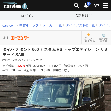
carview!
検索
通知
i
ログイン
ID新規取得
中古車トップ
メーカー一覧
ダイハツの車種一覧
ダイハ
carview!
提供：
お気に入り
最近見た
一覧を見る
中古車
ダイハツ タント 660 カスタム RS トップエディション リミ
テッド SAIII
純正オプション8インチインチナビ/
支払総額：
127.0
万円
本体価格：
117.0
万円
諸経費：
10.0
万円
年式：
2018
年
走行距離：
0.9
万km
修復歴：
なし
1
/
23