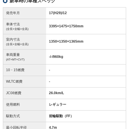
新車時の車種スペック
発売年月
17(H29)/12
車体寸法
3395
×
1475
×
1750
mm
(全長×全幅×全高)
室内寸法
1350
×
1350
×
1365
mm
(全長×全幅×全高)
車両重量
-/-/960
kg
(AT×MT×CVT)
10・15燃費
-
WLTC燃費
-
JC08燃費
26.0km/L
使用燃料
レギュラー
駆動方式
前輪駆動（FF）
最小回転半径
4.7
m