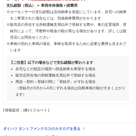
支払総額（税込） ＝ 車両本体価格＋諸費用
※カーセンサーの支払総額は店頭納車を前提にしています。自宅への納車
をご希望された場合などは、別途納車費用がかかります
※販売店の所在する所轄運輸支局以外で登録する際や、車の定置場所、登
録月によって、手数料や税金の額が異なる場合があります。詳しくは販
売店にお問合せください
※車検の切れた車両の場合、車検を取得するために必要な費用も含まれて
います
【ご注意】以下の場合などで支払総額が変わります
自宅などの指定の場所へ陸送納車を希望する場合
販売店所在地の所轄運輸支局以外で登録する場合
商談～契約～登録の間に「登録月」がずれる場合
（登録月が3月から4月にずれる場合は自動車税の額が大きく上がり
ます）
[ 情報提供：(株)リクルート ]
ダイハツ タントファンクロスのカタログを見る