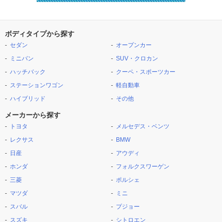
ボディタイプから探す
セダン
オープンカー
ミニバン
SUV・クロカン
ハッチバック
クーペ・スポーツカー
ステーションワゴン
軽自動車
ハイブリッド
その他
メーカーから探す
トヨタ
メルセデス・ベンツ
レクサス
BMW
日産
アウディ
ホンダ
フォルクスワーゲン
三菱
ポルシェ
マツダ
ミニ
スバル
プジョー
スズキ
シトロエン