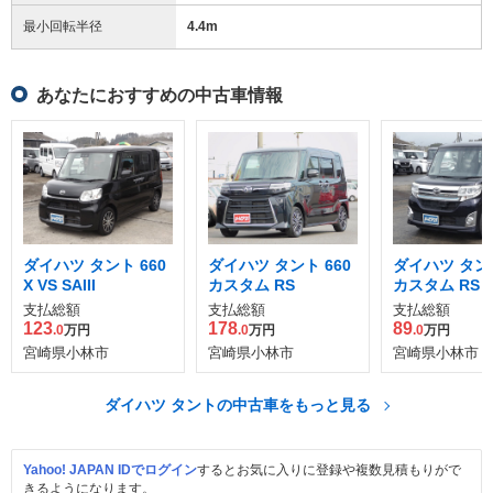
最小回転半径
4.4
m
あなたにおすすめの中古車情報
ダイハツ タント 660
ダイハツ タント 660
ダイハツ タント
X VS SAIII
カスタム RS
カスタム RS 
エディションS
支払総額
支払総額
支払総額
123
178
89
.0
万円
.0
万円
.0
万円
宮崎県小林市
宮崎県小林市
宮崎県小林市
ダイハツ タントの中古車をもっと見る
Yahoo! JAPAN IDでログイン
するとお気に入りに登録や複数見積もりがで
きるようになります。