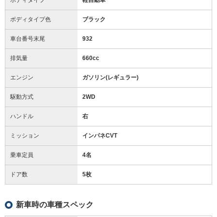
ボディタイプ色
ブラック
車台番号末尾
932
排気量
660cc
エンジン
ガソリン(レギュラー)
駆動方式
2WD
ハンドル
右
ミッション
インパネCVT
乗車定員
4名
ドア数
5枚
新車時の車種スペック