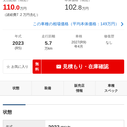
110
102
.0
.8
万円
万円
（諸経費7 .2 万円含む）
この車種の相場価格（平均本体価格：149万円）
年式
走行距離
車検
修復歴
2023
5.7
2027(R9)
なし
年4月
(R5)
万km
無
見積もり・在庫確認
料
販売店
車種
状態
装備
情報
スペック
状態
2023
年式