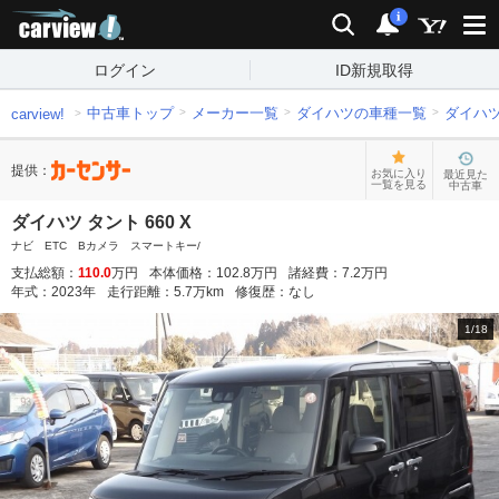
carview!
検索
通知
i
ログイン
ID新規取得
中古車トップ
メーカー一覧
ダイハツの車種一覧
ダイハ
carview!
提供：
お気に入り
最近見た
一覧を見る
中古車
ダイハツ タント 660 X
ナビ ETC Bカメラ スマートキー/
支払総額：
110.0
万円
本体価格：
102.8
万円
諸経費：
7.2
万円
年式：
2023
年
走行距離：
5.7
万km
修復歴：
なし
1
/
18