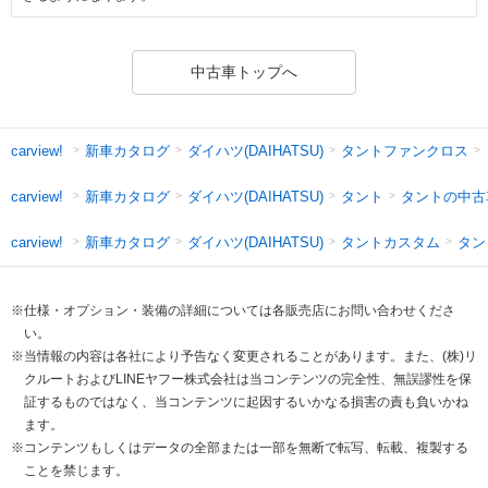
中古車トップへ
新車カタログ
ダイハツ(DAIHATSU)
タントファンクロス
carview!
新車カタログ
ダイハツ(DAIHATSU)
タント
タントの中古
carview!
新車カタログ
ダイハツ(DAIHATSU)
タントカスタム
タン
carview!
※仕様・オプション・装備の詳細については各販売店にお問い合わせくださ
い。
※当情報の内容は各社により予告なく変更されることがあります。また、(株)リ
クルートおよびLINEヤフー株式会社は当コンテンツの完全性、無誤謬性を保
証するものではなく、当コンテンツに起因するいかなる損害の責も負いかね
ます。
※コンテンツもしくはデータの全部または一部を無断で転写、転載、複製する
ことを禁じます。