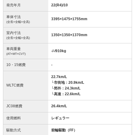
発売年月
22(R4)/10
車体寸法
3395
×
1475
×
1755
mm
(全長×全幅×全高)
室内寸法
1350
×
1350
×
1370
mm
(全長×全幅×全高)
車両重量
-/-/910
kg
(AT×MT×CVT)
10・15燃費
-
22.7km/L
└市街地：20.9km/L
WLTC燃費
└郊外：24.3km/L
└高速：22.6km/L
JC08燃費
26.4km/L
使用燃料
レギュラー
駆動方式
前輪駆動（FF）