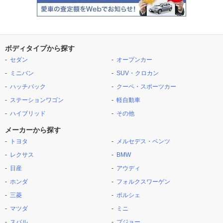
ボディタイプから探す
セダン
オープンカー
ミニバン
SUV・クロカン
ハッチバック
クーペ・スポーツカー
ステーションワゴン
軽自動車
ハイブリッド
その他
メーカーから探す
トヨタ
メルセデス・ベンツ
レクサス
BMW
日産
アウディ
ホンダ
フォルクスワーゲン
三菱
ポルシェ
マツダ
ミニ
スバル
プジョー