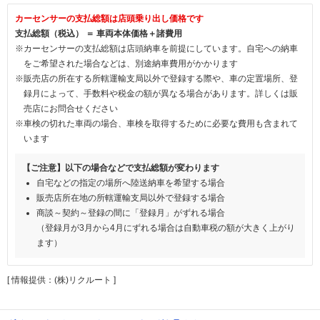
カーセンサーの支払総額は店頭乗り出し価格です
支払総額（税込） ＝ 車両本体価格＋諸費用
※カーセンサーの支払総額は店頭納車を前提にしています。自宅への納車
をご希望された場合などは、別途納車費用がかかります
※販売店の所在する所轄運輸支局以外で登録する際や、車の定置場所、登
録月によって、手数料や税金の額が異なる場合があります。詳しくは販
売店にお問合せください
※車検の切れた車両の場合、車検を取得するために必要な費用も含まれて
います
【ご注意】以下の場合などで支払総額が変わります
自宅などの指定の場所へ陸送納車を希望する場合
販売店所在地の所轄運輸支局以外で登録する場合
商談～契約～登録の間に「登録月」がずれる場合
（登録月が3月から4月にずれる場合は自動車税の額が大きく上がり
ます）
[ 情報提供：(株)リクルート ]