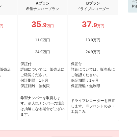
ス
Aプラン
Bプラン
ン
片
希望ナンバープラン
ドライブレコーダー
35
37
.9
.9
円
万円
万円
11
.0
万円
13
.0
万円
24
.9
万円
24
.9
万円
保証付
保証付
販売店
詳細については、販売店に
詳細については、販売店に
。
ご確認ください。
ご確認ください。
保証期間：1ヶ月
保証期間：1ヶ月
保証距離：無制限
保証距離：無制限
希望ナンバーを取得しま
ドライブレコーダーを設置
す。※人気ナンバーの場合
します。※フロントのみ・
は抽選になる場合がござい
工賃こみ
ます。