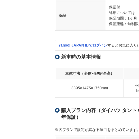
保証付
詳細については、
保証
保証期間：1ヶ月
保証距離：無制限
Yahoo! JAPAN IDでログイン
するとお気に入り
新車時の基本情報
車体寸法（全長×全幅×全高）
-
3395×1475×1750mm
-
購入プラン内容（ダイハツ タント 6
年保証）
※各プランで設定が異なる項目をまとめています