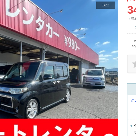
1
/
22
3
（諸
2
グ