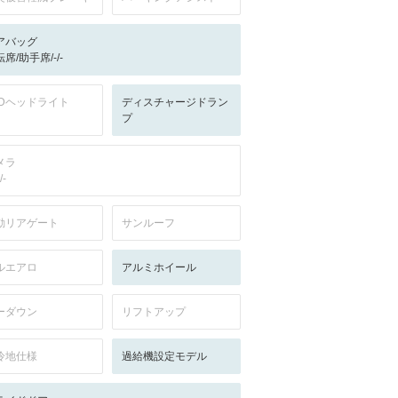
アバッグ
席/助手席/-/-
EDヘッドライト
ディスチャージドラン
プ
メラ
/-
動リアゲート
サンルーフ
ルエアロ
アルミホイール
ーダウン
リフトアップ
冷地仕様
過給機設定モデル