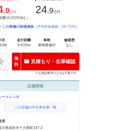
4
24
.9
.9
万円
万円
経費10.0万円含む）
この車種の相場価格
（平均本体価格：29.7万円）
年式
走行距離
車検
修復歴
010年
9.9万km
車検整備付
なし
無
見積もり・在庫確認
料
※お電話番号の入力は不要です。
店舗情報
レートレンタ
この店舗の中古車在庫一覧
住所
香川県高松市十川西町187-2