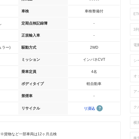
車検
車検整備付
ET
し
定期点検記録簿
-
3
正規輸入車
-
電
ュラー)
駆動方式
2WD
ミッション
インパネCVT
シ
乗車定員
4名
オ
ボディタイプ
軽自動車
ア
禁煙車
-
ク
リサイクル
リ済込
横
付※貨物など一部車両は12ヶ月点検
衝