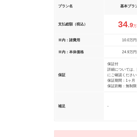
プラン名
基本プラ
34
.9
支払総額（税込）
万
※内：諸費用
10
.0
万円
※内：本体価格
24
.9
万円
保証付
詳細については、
保証
にご確認ください
保証期間：1ヶ月
保証距離：無制限
補足
-