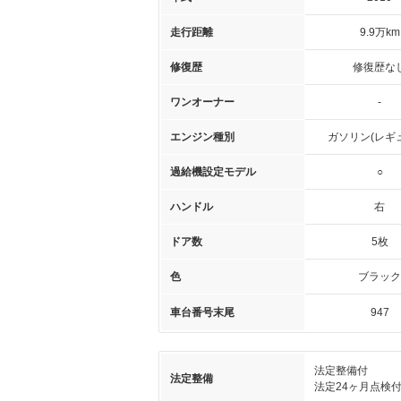
走行距離
9.9万km
修復歴
修復歴な
ワンオーナー
-
エンジン種別
ガソリン(レギ
過給機設定モデル
○
ハンドル
右
ドア数
5枚
色
ブラック
車台番号末尾
947
法定整備付
法定整備
法定24ヶ月点検