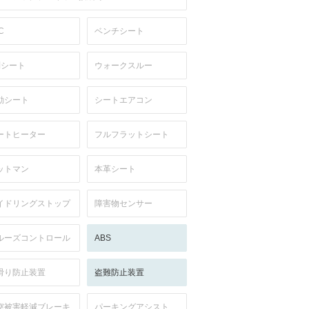
C
ベンチシート
列シート
ウォークスルー
動シート
シートエアコン
ートヒーター
フルフラットシート
ットマン
本革シート
イドリングストップ
障害物センサー
ルーズコントロール
ABS
滑り防止装置
盗難防止装置
突被害軽減ブレーキ
パーキングアシスト