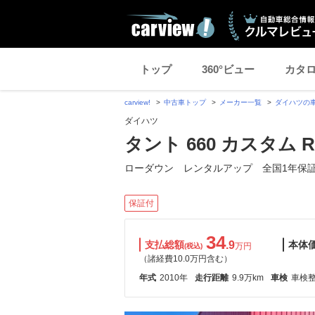
トップ
360°ビュー
カタ
carview!
中古車トップ
メーカー一覧
ダイハツの
ダイハツ
タント 660 カスタム R
ローダウン レンタルアップ 全国1年保
保証付
34
支払総額
.9
本体
万円
(税込)
（諸経費10.0万円含む）
年式
2010年
走行距離
9.9万km
車検
車検