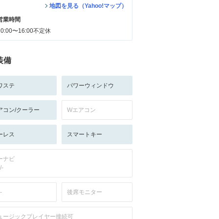
地図を見る（Yahoo!マップ）
営業時間
10:00〜16:00不定休
装備
ワステ
パワーウィンドウ
アコン/クーラー
Wエアコン
ーレス
スマートキー
ーナビ
/-
-
後席モニター
ュージックプレイヤー接続可