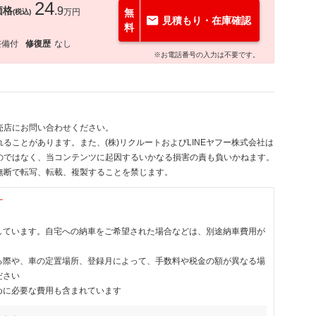
24
価格
.9
万円
無
(税込)
見積もり・在庫確認
料
整備付
修復歴
なし
※お電話番号の入力は不要です。
売店にお問い合わせください。
ることがあります。また、(株)リクルートおよびLINEヤフー株式会社は
のではなく、当コンテンツに起因するいかなる損害の責も負いかねます。
無断で転写、転載、複製することを禁じます。
す
しています。自宅への納車をご希望された場合などは、別途納車費用が
る際や、車の定置場所、登録月によって、手数料や税金の額が異なる場
ださい
めに必要な費用も含まれています