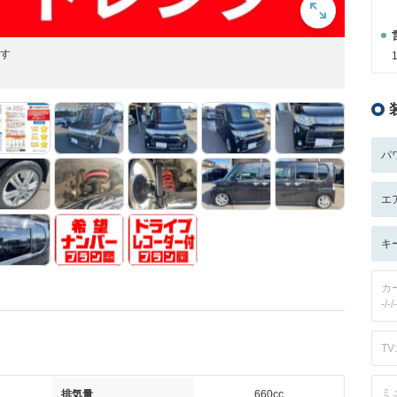
ます
パ
エ
キ
カ
-/-/-
TV:
ミ
排気量
660cc