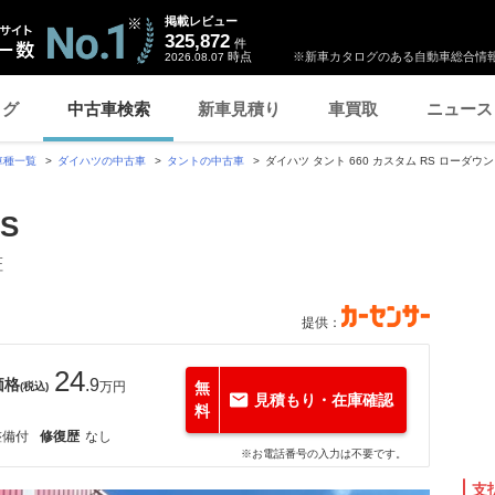
掲載レビュー
325,872
件
時点
※新車カタログのある自動車総合情報
2026.08.07
ログ
中古車検索
新車見積り
車買取
ニュース
車種一覧
ダイハツの中古車
タントの中古車
ダイハツ タント 660 カスタム RS ローダ
S
証
提供：
24
価格
.9
万円
無
(税込)
見積もり・在庫確認
料
整備付
修復歴
なし
※お電話番号の入力は不要です。
支