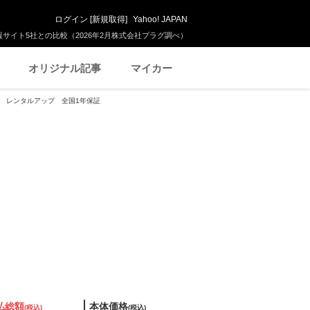
ログイン
[
新規取得
]
Yahoo! JAPAN
サイト5社との比較（2026年2月株式会社プラグ調べ）
オリジナル記事
マイカー
ウン レンタルアップ 全国1年保証
払総額
本体価格
(税込)
(税込)