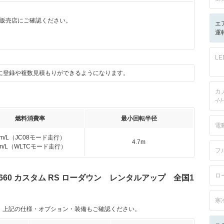
販売店にご確認ください。
エ
運転
L
に登録や複数見積もりができるようになります。
カ
-/-/-
燃料消費率
最小回転半径
電
km/L（JC08モード走行）
4.7m
km/L（WLTCモード走行）
フ
ロ
60 カスタム RS ローダウン レンタルアップ 全国1
寒
。上記の仕様・オプション・装備もご確認ください。