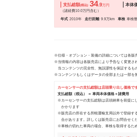
34
支払総額
.9
本体
万円
(税込)
（諸経費10.0万円含む）
年式
2010年
走行距離
9.9万km
車検
車検
※仕様・オプション・装備の詳細については各販
※当情報の内容は各販売店により予告なく変更され
当コンテンツの完全性、無誤謬性を保証するも
※コンテンツもしくはデータの全部または一部を
カーセンサーの支払総額は店頭乗り出し価格で
支払総額（税込） ＝ 車両本体価格＋諸費用
※カーセンサーの支払総額は店頭納車を前提に
かかります
※販売店の所在する所轄運輸支局以外で登録す
合があります。詳しくは販売店にお問合せく
※車検の切れた車両の場合、車検を取得するた