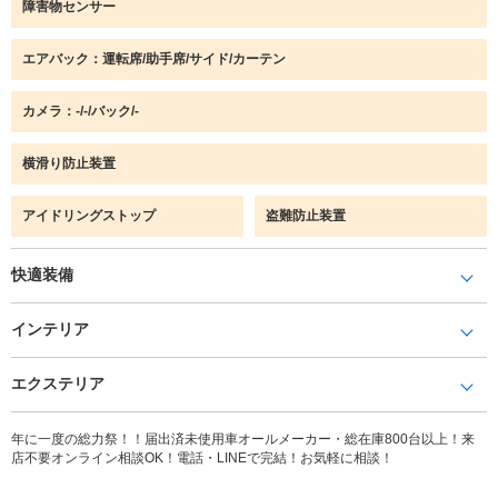
障害物センサー
エアバック：運転席/助手席/サイド/カーテン
カメラ：-/-/バック/-
横滑り防止装置
アイドリングストップ
盗難防止装置
快適装備
インテリア
エクステリア
年に一度の総力祭！！届出済未使用車オールメーカー・総在庫800台以上！来
店不要オンライン相談OK！電話・LINEで完結！お気軽に相談！