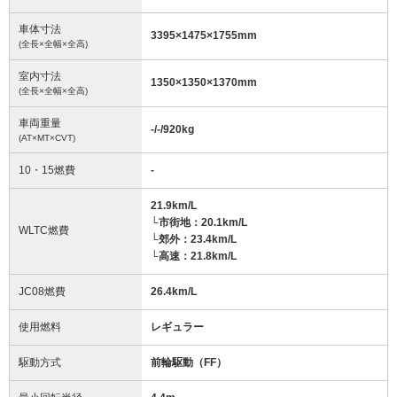
車体寸法
3395
×
1475
×
1755
mm
(全長×全幅×全高)
室内寸法
1350
×
1350
×
1370
mm
(全長×全幅×全高)
車両重量
-/-/920
kg
(AT×MT×CVT)
10・15燃費
-
21.9km/L
└市街地：20.1km/L
WLTC燃費
└郊外：23.4km/L
└高速：21.8km/L
JC08燃費
26.4km/L
使用燃料
レギュラー
駆動方式
前輪駆動（FF）