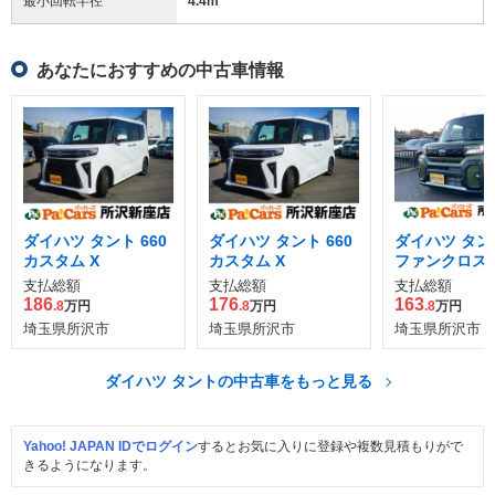
最小回転半径
4.4
m
あなたにおすすめの中古車情報
ダイハツ タント 660
ダイハツ タント 660
ダイハツ タント
カスタム X
カスタム X
ファンクロス
支払総額
支払総額
支払総額
186
176
163
.8
万円
.8
万円
.8
万円
埼玉県所沢市
埼玉県所沢市
埼玉県所沢市
ダイハツ タントの中古車をもっと見る
Yahoo! JAPAN IDでログイン
するとお気に入りに登録や複数見積もりがで
きるようになります。