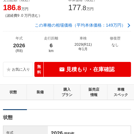
186
177
.8
.8
万円
万円
（諸経費9 .0 万円含む）
この車種の相場価格（平均本体価格：149万円）
年式
走行距離
車検
修復歴
2026
6
2029(R11)
なし
年1月
(R8)
km
無
見積もり・在庫確認
料
購入
販売店
車種
状態
装備
プラン
情報
スペック
状態
2026
年式
(R8)
年