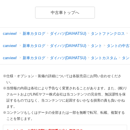
中古車トップへ
新車カタログ
ダイハツ(DAIHATSU)
タントファンクロス
carview!
新車カタログ
ダイハツ(DAIHATSU)
タント
タントの中古
carview!
新車カタログ
ダイハツ(DAIHATSU)
タントカスタム
タン
carview!
※仕様・オプション・装備の詳細については各販売店にお問い合わせくださ
い。
※当情報の内容は各社により予告なく変更されることがあります。また、(株)リ
クルートおよびLINEヤフー株式会社は当コンテンツの完全性、無誤謬性を保
証するものではなく、当コンテンツに起因するいかなる損害の責も負いかね
ます。
※コンテンツもしくはデータの全部または一部を無断で転写、転載、複製する
ことを禁じます。