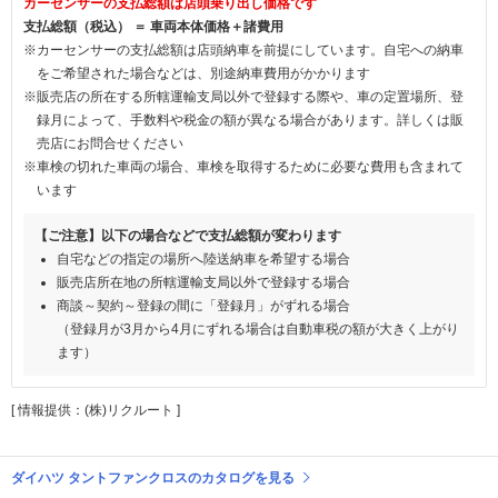
カーセンサーの支払総額は店頭乗り出し価格です
支払総額（税込） ＝ 車両本体価格＋諸費用
※カーセンサーの支払総額は店頭納車を前提にしています。自宅への納車
をご希望された場合などは、別途納車費用がかかります
※販売店の所在する所轄運輸支局以外で登録する際や、車の定置場所、登
録月によって、手数料や税金の額が異なる場合があります。詳しくは販
売店にお問合せください
※車検の切れた車両の場合、車検を取得するために必要な費用も含まれて
います
【ご注意】以下の場合などで支払総額が変わります
自宅などの指定の場所へ陸送納車を希望する場合
販売店所在地の所轄運輸支局以外で登録する場合
商談～契約～登録の間に「登録月」がずれる場合
（登録月が3月から4月にずれる場合は自動車税の額が大きく上がり
ます）
[ 情報提供：(株)リクルート ]
ダイハツ タントファンクロスのカタログを見る