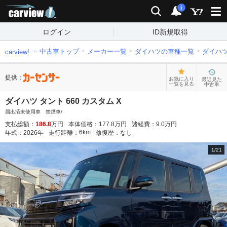
carview!
検索
通知
i
ログイン
ID新規取得
中古車トップ
メーカー一覧
ダイハツの車種一覧
ダイハ
carview!
提供：
お気に入り
最近見た
一覧を見る
中古車
ダイハツ タント 660 カスタム X
届出済未使用車 禁煙車/
支払総額：
186.8
万円
本体価格：
177.8
万円
諸経費：
9.0
万円
6
km
年式：
2026
年
走行距離：
修復歴：
なし
1
/
21