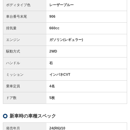
ボディタイプ色
レーザーブルー
車台番号末尾
906
排気量
660cc
エンジン
ガソリン(レギュラー)
駆動方式
2WD
ハンドル
右
ミッション
インパネCVT
乗車定員
4名
ドア数
5枚
新車時の車種スペック
発売年月
24(R6)/10