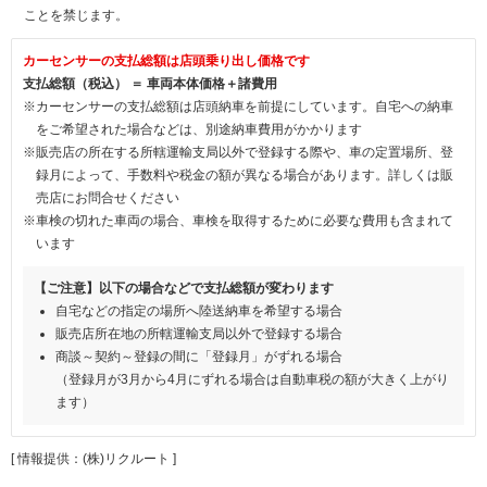
ことを禁じます。
カーセンサーの支払総額は店頭乗り出し価格です
支払総額（税込） ＝ 車両本体価格＋諸費用
※カーセンサーの支払総額は店頭納車を前提にしています。自宅への納車
をご希望された場合などは、別途納車費用がかかります
※販売店の所在する所轄運輸支局以外で登録する際や、車の定置場所、登
録月によって、手数料や税金の額が異なる場合があります。詳しくは販
売店にお問合せください
※車検の切れた車両の場合、車検を取得するために必要な費用も含まれて
います
【ご注意】以下の場合などで支払総額が変わります
自宅などの指定の場所へ陸送納車を希望する場合
販売店所在地の所轄運輸支局以外で登録する場合
商談～契約～登録の間に「登録月」がずれる場合
（登録月が3月から4月にずれる場合は自動車税の額が大きく上がり
ます）
[ 情報提供：(株)リクルート ]