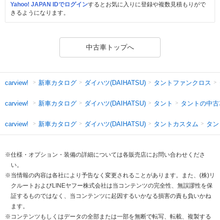
Yahoo! JAPAN IDでログイン
するとお気に入りに登録や複数見積もりがで
きるようになります。
中古車トップへ
新車カタログ
ダイハツ(DAIHATSU)
タントファンクロス
carview!
新車カタログ
ダイハツ(DAIHATSU)
タント
タントの中古
carview!
新車カタログ
ダイハツ(DAIHATSU)
タントカスタム
タン
carview!
※仕様・オプション・装備の詳細については各販売店にお問い合わせくださ
い。
※当情報の内容は各社により予告なく変更されることがあります。また、(株)リ
クルートおよびLINEヤフー株式会社は当コンテンツの完全性、無誤謬性を保
証するものではなく、当コンテンツに起因するいかなる損害の責も負いかね
ます。
※コンテンツもしくはデータの全部または一部を無断で転写、転載、複製する