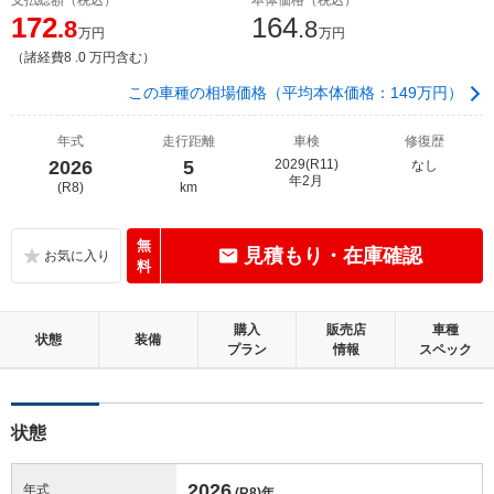
172
164
.8
.8
万円
万円
（諸経費8 .0 万円含む）
この車種の相場価格（平均本体価格：149万円）
年式
走行距離
車検
修復歴
2026
5
2029(R11)
なし
年2月
(R8)
km
無
見積もり・在庫確認
料
購入
販売店
車種
状態
装備
プラン
情報
スペック
状態
2026
年式
(R8)
年