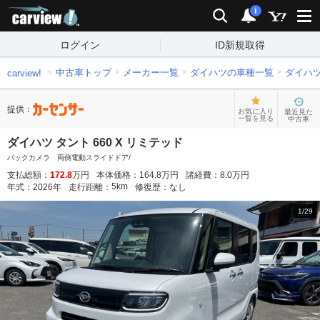
carview!
検索
通知
i
ログイン
ID新規取得
中古車トップ
メーカー一覧
ダイハツの車種一覧
ダイハ
carview!
提供：
お気に入り
最近見た
一覧を見る
中古車
ダイハツ タント 660 X リミテッド
バックカメラ 両側電動スライドドア/
支払総額：
172.8
万円
本体価格：
164.8
万円
諸経費：
8.0
万円
5
km
年式：
2026
年
走行距離：
修復歴：
なし
1
/
29