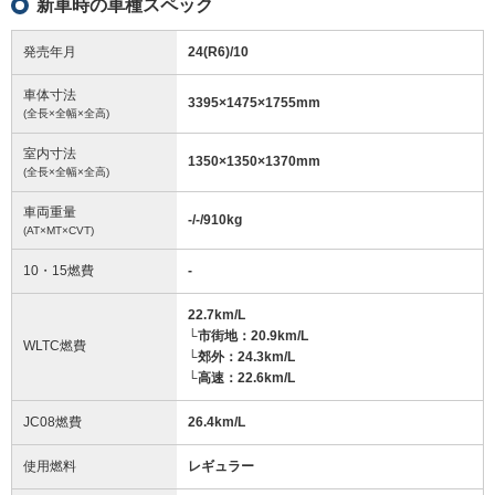
新車時の車種スペック
発売年月
24(R6)/10
車体寸法
3395
×
1475
×
1755
mm
(全長×全幅×全高)
室内寸法
1350
×
1350
×
1370
mm
(全長×全幅×全高)
車両重量
-/-/910
kg
(AT×MT×CVT)
10・15燃費
-
22.7km/L
└市街地：20.9km/L
WLTC燃費
└郊外：24.3km/L
└高速：22.6km/L
JC08燃費
26.4km/L
使用燃料
レギュラー