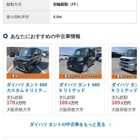
駆動方式
前輪駆動（FF）
最小回転半径
4.4
m
あなたにおすすめの中古車情報
ダイハツ タント 660
ダイハツ タント 660
ダイハツ タント
カスタム X リミテッ
X リミテッド
X リミテッド
ド
支払総額
支払総額
支払総額
179
169
169
.8
万円
.8
万円
.8
万円
大阪府枚方市
大阪府枚方市
大阪府枚方市
ダイハツ タントの中古車をもっと見る