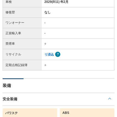
車検
2029(R11) 年2月
修復歴
なし
ワンオーナー
-
正規輸入車
-
禁煙車
○
リサイクル
リ済込
定期点検記録簿
○
装備
安全装備
ABS
パワステ