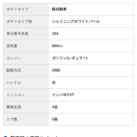
ボディタイプ
軽自動車
ボディタイプ色
シャイニングホワイトパール
車台番号末尾
104
排気量
660cc
エンジン
ガソリン(レギュラー)
駆動方式
2WD
ハンドル
右
ミッション
インパネCVT
乗車定員
4名
ドア数
5枚