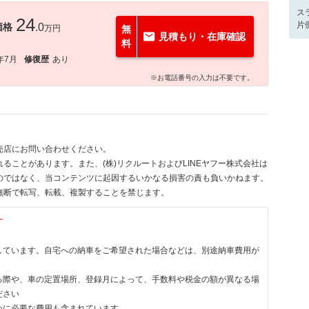
ス
24
片
価格
.0
万円
無
見積もり・在庫確認
料
年7月
修復歴
あり
※お電話番号の入力は不要です。
売店にお問い合わせください。
ることがあります。また、(株)リクルートおよびLINEヤフー株式会社は
のではなく、当コンテンツに起因するいかなる損害の責も負いかねます。
無断で転写、転載、複製することを禁じます。
す
しています。自宅への納車をご希望された場合などは、別途納車費用が
る際や、車の定置場所、登録月によって、手数料や税金の額が異なる場
ださい
めに必要な費用も含まれています