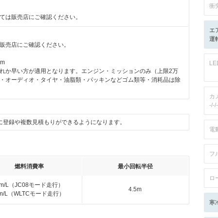
衝
ては販売店にご確認ください。
エ
運転
販売店にご確認ください。
km
L
れか早い方が適用となります。エンジン・ミッションのみ（上限2万
・オーディオ・タイヤ・油脂類・パッキンなどゴム類等・消耗品は除
カ
-/-/-
に登録や複数見積もりができるようになります。
電
フ
燃料消費率
最小回転半径
ロ
km/L（JC08モード走行）
4.5m
km/L（WLTCモード走行）
寒