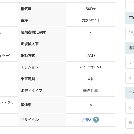
ミ
排気量
660cc
ET
車検
2027年7月
り
定期点検記録簿
-
3
正規輸入車
-
電
ュラー)
駆動方式
2WD
シ
ミッション
インパネCVT
オ
乗車定員
4名
ボディタイプ
軽自動車
ア
ンメタリ
禁煙車
○
ク
リサイクル
リ済込
横