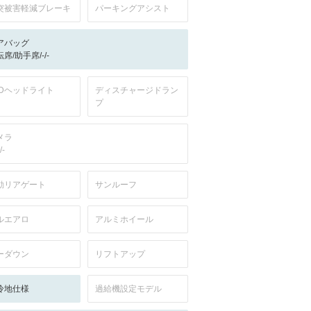
突被害軽減ブレーキ
パーキングアシスト
アバッグ
席/助手席/-/-
EDヘッドライト
ディスチャージドラン
プ
メラ
/-
動リアゲート
サンルーフ
ルエアロ
アルミホイール
ーダウン
リフトアップ
冷地仕様
過給機設定モデル