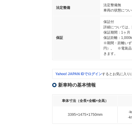
法定整備無
法定整備
車両の状態につい
保証付
詳細については、
保証期間：1ヶ月
保証
保証距離：1,000
※期間・距離いず
円）。 ※電装品
きます。
Yahoo! JAPAN IDでログイン
するとお気に入り
新車時の基本情報
車体寸法（全長×全幅×全高）
-
3395×1475×1750mm
-