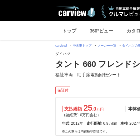
トップ
360°ビュー
カタ
carview!
中古車トップ
メーカー一覧
ダイハツの
ダイハツ
タント 660 フレン
福祉車両 助手席電動回転シート
保証付
25
支払総額
.0
本体
万円
（諸経費1.0万円含む）
年式
2012年
走行距離
6.9万km
車検
2027
※この車両は消費税非課税です。