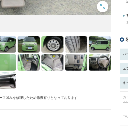
パ
エ
キ
カ
ルーフ凹みを修理したため修復有りとなっております
-/-/-
TV: