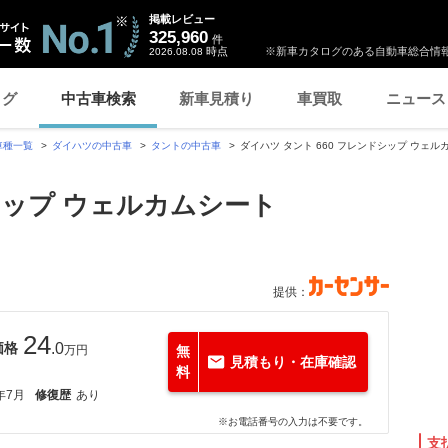
掲載レビュー
325,960
件
時点
※新車カタログのある自動車総合情報
2026.08.08
ログ
中古車検索
新車見積り
車買取
ニュース
車種一覧
ダイハツの中古車
タントの中古車
ダイハツ タント 660 フレンドシップ ウェ
ドシップ ウェルカムシート
提供：
24
価格
.0
万円
無
見積もり・在庫確認
料
年7月
修復歴
あり
※お電話番号の入力は不要です。
支