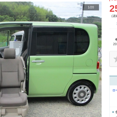
2
1
/
20
（諸
2
ロ