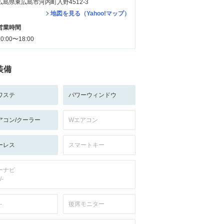
広島県東広島市河内町入野4512-3
地図を見る（Yahoo!マップ）
営業時間
10:00〜18:00
装備
ワステ
パワーウィンドウ
アコン/クーラー
Wエアコン
ーレス
スマートキー
ーナビ
/-
-
後席モニター