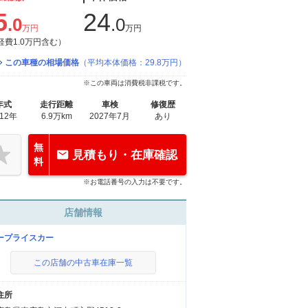
5
24
.0
.0
万円
万円
経費1.0万円含む）
この車種の相場価格
（平均本体価格：29.8万円）
※この車両は消費税非課税です。
年式
走行距離
車検
修復歴
012年
6.9万km
2027年7月
あり
無
見積もり・在庫確認
料
※お電話番号の入力は不要です。
店舗情報
ープライスカー
この店舗の中古車在庫一覧
住所