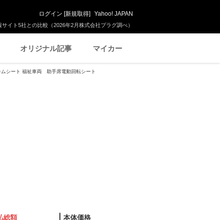
ログイン
[
新規取得
]
Yahoo! JAPAN
サイト5社との比較（2026年2月株式会社プラグ調べ）
オリジナル記事
マイカー
ルカムシート 福祉車両 助手席電動回転シート
払総額
本体価格