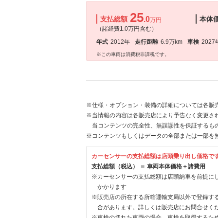
25
支払総額
.0
本体
万円
（諸経費1.0万円含む）
年式
2012年
走行距離
6.9万km
車検
2027
※この車両は消費税非課税です。
※仕様・オプション・装備の詳細については各販
※当情報の内容は各販売店により予告なく変更され
当コンテンツの完全性、無誤謬性を保証するも
※コンテンツもしくはデータの全部または一部を
カーセンサーの支払総額は店頭乗り出し価格で
支払総額（税込） ＝ 車両本体価格＋諸費用
※カーセンサーの支払総額は店頭納車を前提に
かかります
※販売店の所在する所轄運輸支局以外で登録す
合があります。詳しくは販売店にお問合せく
※車検の切れた車両の場合、車検を取得するた