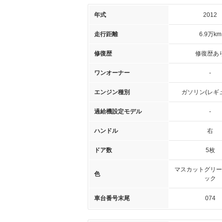
年式
2012
走行距離
6.9万km
修復歴
修復歴あ
ワンオーナー
-
エンジン種別
ガソリン(レギ
過給機設定モデル
-
ハンドル
右
ドア数
5枚
マスカットグリー
色
ック
車台番号末尾
074