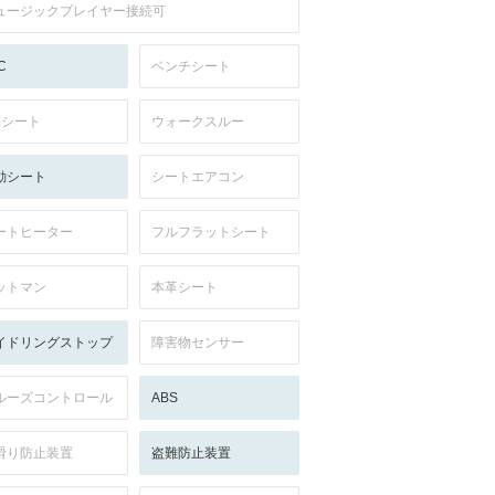
ュージックプレイヤー接続可
C
ベンチシート
列シート
ウォークスルー
動シート
シートエアコン
ートヒーター
フルフラットシート
ットマン
本革シート
イドリングストップ
障害物センサー
ルーズコントロール
ABS
滑り防止装置
盗難防止装置