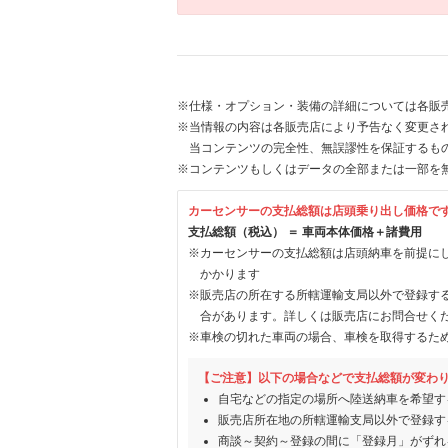
※仕様・オプション・装備の詳細については各販
※当情報の内容は各販売店により予告なく変更され
当コンテンツの完全性、無誤謬性を保証するも
※コンテンツもしくはデータの全部または一部を
カーセンサーの支払総額は店頭乗り出し価格で
支払総額（税込） ＝ 車両本体価格＋諸費用
※カーセンサーの支払総額は店頭納車を前提に
かかります
※販売店の所在する所轄運輸支局以外で登録す
合があります。詳しくは販売店にお問合せく
※車検の切れた車両の場合、車検を取得するた
【ご注意】以下の場合などで支払総額が変わ
自宅などの指定の場所へ陸送納車を希望す
販売店所在地の所轄運輸支局以外で登録す
商談～契約～登録の間に「登録月」がずれ