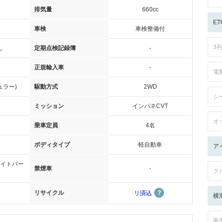
排気量
660cc
ET
車検
車検整備付
3
し
定期点検記録簿
-
正規輸入車
-
電
ュラー)
駆動方式
2WD
シ
ミッション
インパネCVT
オ
乗車定員
4名
ボディタイプ
軽自動車
ア
イトパー
禁煙車
-
ク
リサイクル
リ済込
横
衝