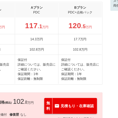
ス
両
Aプラン
Bプラン
ン
PDC
PDC+点検パック
117
120
.1
.5
万円
万円
万円
14
.3
万円
17
.7
万円
円
102
.8
万円
102
.8
万円
保証付
保証付
販売店
詳細については、販売店に
詳細については、販売店に
。
ご確認ください。
ご確認ください。
保証期間：1年
保証期間：1年
保証距離：無制限
保証距離：無制限
102
価格
.8
万円
無
(税込)
見積もり・在庫確認
料
整備付
修復歴
なし