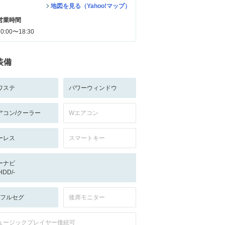
地図を見る（Yahoo!マップ）
営業時間
10:00〜18:30
装備
ワステ
パワーウィンドウ
アコン/クーラー
Wエアコン
ーレス
スマートキー
ーナビ
/HDD/-
V:フルセグ
後席モニター
ュージックプレイヤー接続可