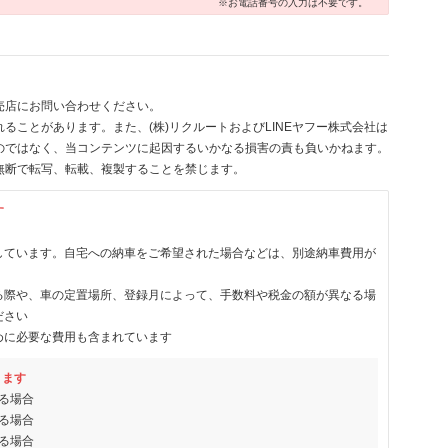
※お電話番号の入力は不要です。
売店にお問い合わせください。
ることがあります。また、(株)リクルートおよびLINEヤフー株式会社は
のではなく、当コンテンツに起因するいかなる損害の責も負いかねます。
無断で転写、転載、複製することを禁じます。
す
しています。自宅への納車をご希望された場合などは、別途納車費用が
る際や、車の定置場所、登録月によって、手数料や税金の額が異なる場
ださい
めに必要な費用も含まれています
ります
る場合
る場合
る場合