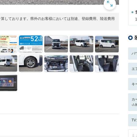
計算しております。県外のお客様においては別途、登録費用、陸送費用
パ
エ
キ
カ
-/-
T
ミ