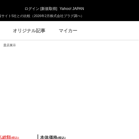
ログイン
[
新規取得
]
Yahoo! JAPAN
サイト5社との比較（2026年2月株式会社プラグ調べ）
オリジナル記事
マイカー
付き 皿店展示
払総額
本体価格
(税込)
(税込)