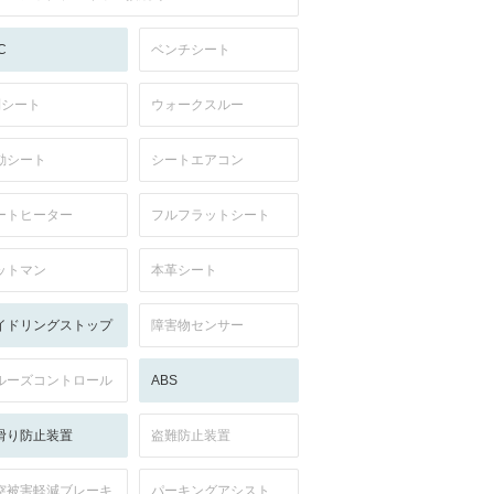
C
ベンチシート
列シート
ウォークスルー
動シート
シートエアコン
ートヒーター
フルフラットシート
ットマン
本革シート
イドリングストップ
障害物センサー
ルーズコントロール
ABS
滑り防止装置
盗難防止装置
突被害軽減ブレーキ
パーキングアシスト