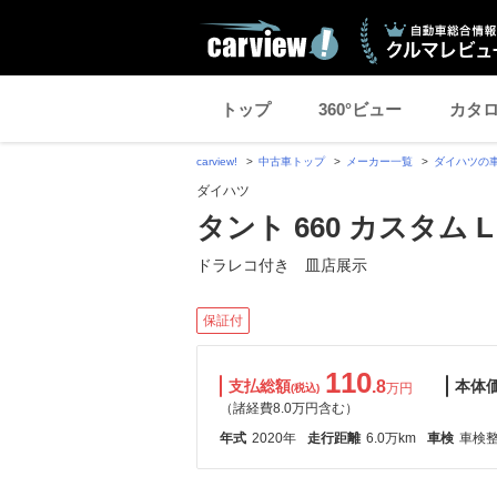
トップ
360°ビュー
カタ
carview!
中古車トップ
メーカー一覧
ダイハツの
ダイハツ
タント 660 カスタム L
ドラレコ付き 皿店展示
保証付
110
支払総額
.8
本体
万円
(税込)
（諸経費8.0万円含む）
年式
2020年
走行距離
6.0万km
車検
車検