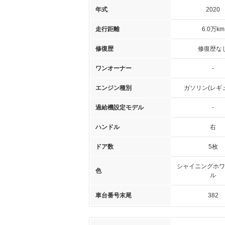
年式
2020
走行距離
6.0万km
修復歴
修復歴な
ワンオーナー
-
エンジン種別
ガソリン(レギ
過給機設定モデル
-
ハンドル
右
ドア数
5枚
シャイニングホワ
色
ル
車台番号末尾
382