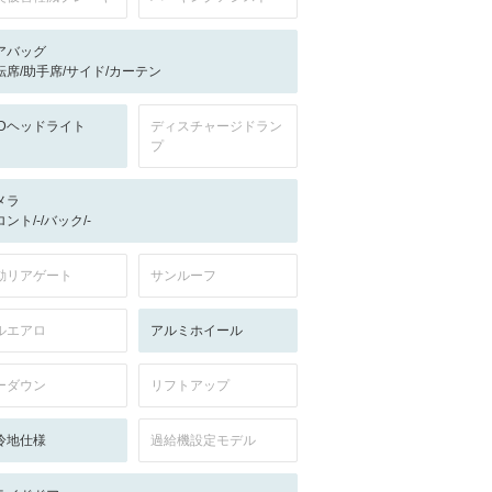
アバッグ
転席/助手席/サイド/カーテン
EDヘッドライト
ディスチャージドラン
プ
メラ
ント/-/バック/-
動リアゲート
サンルーフ
ルエアロ
アルミホイール
ーダウン
リフトアップ
冷地仕様
過給機設定モデル