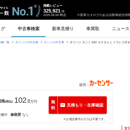
掲載レビュー
325,921
件
時点
※新車カタログのある自動車総合情報
2026.08.08
ログ
中古車検索
新車見積り
車買取
ニュース
車種一覧
ダイハツの中古車
タントの中古車
ダイハツ タント 660 カスタム L ドラレコ
提供：
102
価格
.8
万円
無
(税込)
見積もり・在庫確認
料
整備付
修復歴
なし
※お電話番号の入力は不要です。
支