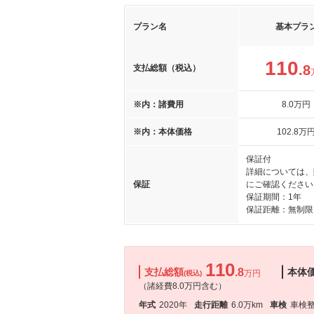
プラン名
基本プラ
110
.8
支払総額（税込）
※内：諸費用
8
.0
万円
※内：本体価格
102
.8
万
保証付
詳細については、
保証
にご確認ください
保証期間：1年
保証距離：無制限
110
支払総額
.8
本体
万円
(税込)
（諸経費8.0万円含む）
年式
2020年
走行距離
6.0万km
車検
車検