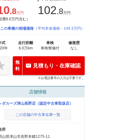
10
102
.8
.8
万円
万円
経費8.0万円含む）
この車種の相場価格
（平均本体価格：149.3万円）
年式
走行距離
車検
修復歴
020年
6.0万km
車検整備付
なし
無
見積もり・在庫確認
料
※お電話番号の入力は不要です。
店舗情報
ンダカーズ津山高野店（認定中古車取扱店）
この店舗の中古車在庫一覧
住所
岡山県津山市高野本郷1275-11