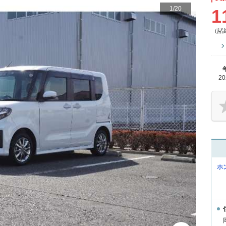
1
/
20
1
（諸
2
ホ