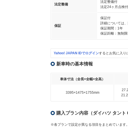
法定整備付
法定整備
法定24ヶ月点検
保証付
詳細については、
保証
保証期間：1年
保証距離：無制限
Yahoo! JAPAN IDでログイン
するとお気に入り
新車時の基本情報
車体寸法（全長×全幅×全高）
27
3395×1475×1755mm
21
購入プラン内容（ダイハツ タント 6
※各プランで設定が異なる項目をまとめています