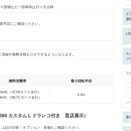
付※貨物など一部車両は12ヶ月点検
エ
運
販売店にご確認ください。
L
カ
に登録や複数見積もりができるようになります。
フロ
電
燃料消費率
最小回転半径
フ
.2km/L（JC08モード走行）
4.4m
.2km/L（WLTCモード走行）
ロ
60 カスタム L ドラレコ付き 皿店展示）
寒
。上記の仕様・オプション・装備もご確認ください。