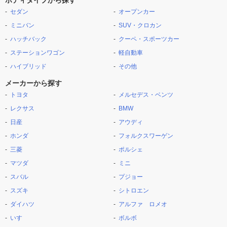
ボディタイプから探す
セダン
オープンカー
ミニバン
SUV・クロカン
ハッチバック
クーペ・スポーツカー
ステーションワゴン
軽自動車
ハイブリッド
その他
メーカーから探す
トヨタ
メルセデス・ベンツ
レクサス
BMW
日産
アウディ
ホンダ
フォルクスワーゲン
三菱
ポルシェ
マツダ
ミニ
スバル
プジョー
スズキ
シトロエン
ダイハツ
アルファ ロメオ
いすゞ
ボルボ