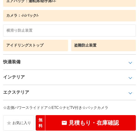
エアバック：運転席/助手席/-/-
カメラ：-/-/バック/-
横滑り防止装置
アイドリングストップ
盗難防止装置
快適装備
インテリア
エクステリア
☆左側パワースライドドア☆ETC☆ナビTV付き☆バックカメラ
無
見積もり・在庫確認
料