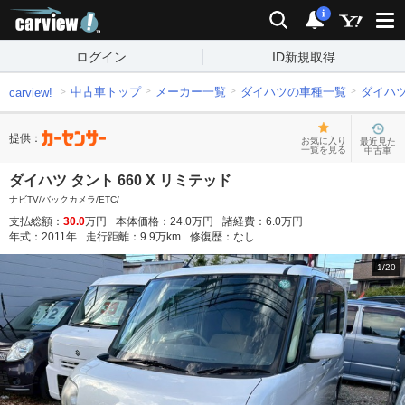
carview!
検索
通知
i
ログイン
ID新規取得
中古車トップ
メーカー一覧
ダイハツの車種一覧
ダイハ
carview!
提供：
お気に入り
最近見た
一覧を見る
中古車
ダイハツ タント 660 X リミテッド
ナビTV/バックカメラ/ETC/
支払総額：
30.0
万円
本体価格：
24.0
万円
諸経費：
6.0
万円
年式：
2011
年
走行距離：
9.9
万km
修復歴：
なし
1
/
20