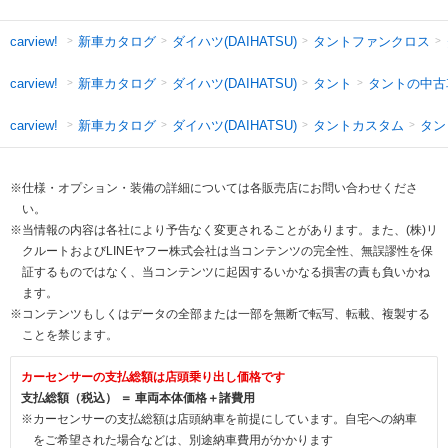
新車カタログ
ダイハツ(DAIHATSU)
タントファンクロス
carview!
新車カタログ
ダイハツ(DAIHATSU)
タント
タントの中古
carview!
新車カタログ
ダイハツ(DAIHATSU)
タントカスタム
タン
carview!
※仕様・オプション・装備の詳細については各販売店にお問い合わせくださ
い。
※当情報の内容は各社により予告なく変更されることがあります。また、(株)リ
クルートおよびLINEヤフー株式会社は当コンテンツの完全性、無誤謬性を保
証するものではなく、当コンテンツに起因するいかなる損害の責も負いかね
ます。
※コンテンツもしくはデータの全部または一部を無断で転写、転載、複製する
ことを禁じます。
カーセンサーの支払総額は店頭乗り出し価格です
支払総額（税込） ＝ 車両本体価格＋諸費用
※カーセンサーの支払総額は店頭納車を前提にしています。自宅への納車
をご希望された場合などは、別途納車費用がかかります