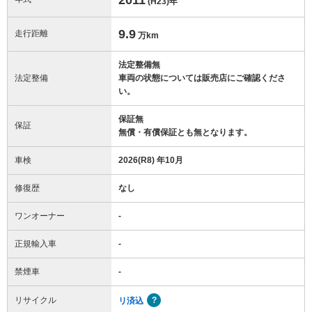
(H23)
年
9.9
走行距離
万km
法定整備無
法定整備
車両の状態については販売店にご確認くださ
い。
保証無
保証
無償・有償保証とも無となります。
車検
2026(R8) 年10月
修復歴
なし
ワンオーナー
-
正規輸入車
-
禁煙車
-
リサイクル
リ済込