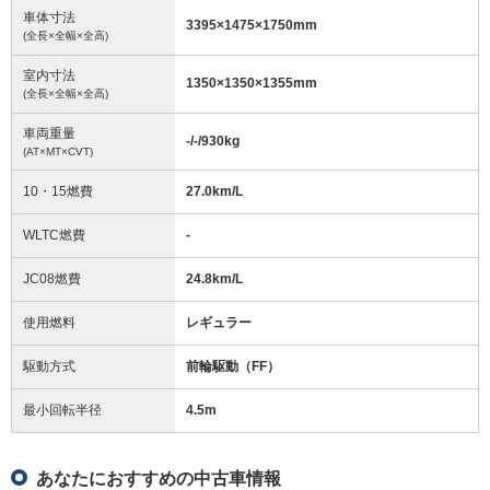
車体寸法
3395
×
1475
×
1750
mm
(全長×全幅×全高)
室内寸法
1350
×
1350
×
1355
mm
(全長×全幅×全高)
車両重量
-/-/930
kg
(AT×MT×CVT)
10・15燃費
27.0km/L
WLTC燃費
-
JC08燃費
24.8km/L
使用燃料
レギュラー
駆動方式
前輪駆動（FF）
最小回転半径
4.5
m
あなたにおすすめの中古車情報