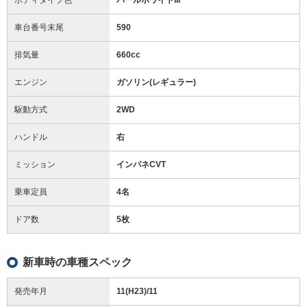
車台番号末尾
590
排気量
660cc
エンジン
ガソリン(レギュラー)
駆動方式
2WD
ハンドル
右
ミッション
インパネCVT
乗車定員
4名
ドア数
5枚
新車時の車種スペック
発売年月
11(H23)/11