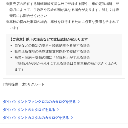
※販売店の所在する所轄運輸支局以外で登録する際や、車の定置場所、登
録月によって、手数料や税金の額が異なる場合があります。詳しくは販
売店にお問合せください
※車検の切れた車両の場合、車検を取得するために必要な費用も含まれて
います
【ご注意】以下の場合などで支払総額が変わります
自宅などの指定の場所へ陸送納車を希望する場合
販売店所在地の所轄運輸支局以外で登録する場合
商談～契約～登録の間に「登録月」がずれる場合
（登録月が3月から4月にずれる場合は自動車税の額が大きく上がり
ます）
[ 情報提供：(株)リクルート ]
ダイハツ タントファンクロスのカタログを見る
ダイハツ タントのカタログを見る
ダイハツ タントカスタムのカタログを見る