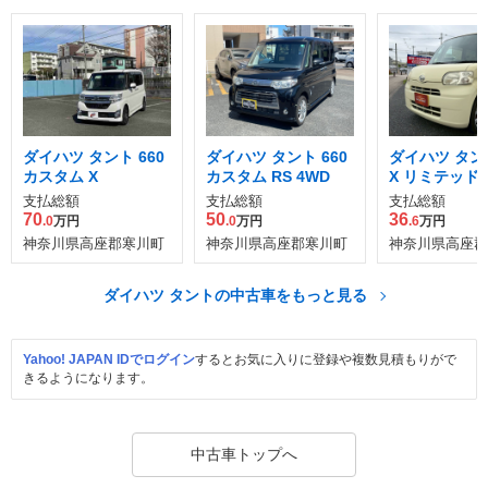
ダイハツ タント 660
ダイハツ タント 660
ダイハツ タント
カスタム X
カスタム RS 4WD
X リミテッド
ャル
支払総額
支払総額
支払総額
70
50
36
.0
万円
.0
万円
.6
万円
神奈川県高座郡寒川町
神奈川県高座郡寒川町
神奈川県高座郡
ダイハツ タントの中古車をもっと見る
Yahoo! JAPAN IDでログイン
するとお気に入りに登録や複数見積もりがで
きるようになります。
中古車トップへ