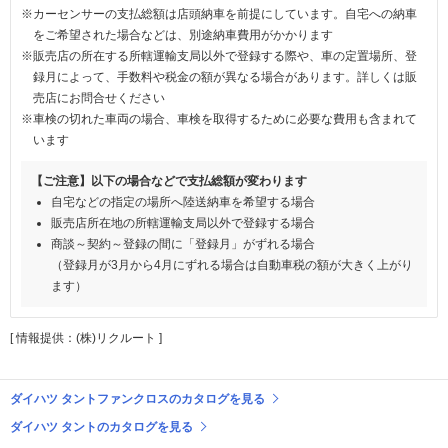
※カーセンサーの支払総額は店頭納車を前提にしています。自宅への納車
をご希望された場合などは、別途納車費用がかかります
※販売店の所在する所轄運輸支局以外で登録する際や、車の定置場所、登
録月によって、手数料や税金の額が異なる場合があります。詳しくは販
売店にお問合せください
※車検の切れた車両の場合、車検を取得するために必要な費用も含まれて
います
【ご注意】以下の場合などで支払総額が変わります
自宅などの指定の場所へ陸送納車を希望する場合
販売店所在地の所轄運輸支局以外で登録する場合
商談～契約～登録の間に「登録月」がずれる場合
（登録月が3月から4月にずれる場合は自動車税の額が大きく上がり
ます）
[ 情報提供：(株)リクルート ]
ダイハツ タントファンクロスのカタログを見る
ダイハツ タントのカタログを見る