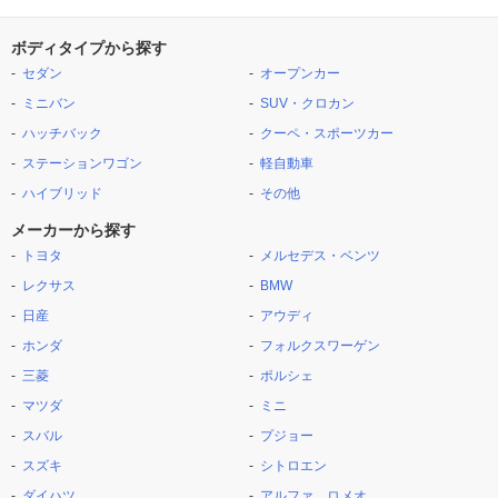
ボディタイプから探す
セダン
オープンカー
ミニバン
SUV・クロカン
ハッチバック
クーペ・スポーツカー
ステーションワゴン
軽自動車
ハイブリッド
その他
メーカーから探す
トヨタ
メルセデス・ベンツ
レクサス
BMW
日産
アウディ
ホンダ
フォルクスワーゲン
三菱
ポルシェ
マツダ
ミニ
スバル
プジョー
スズキ
シトロエン
ダイハツ
アルファ ロメオ