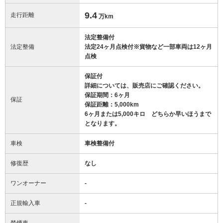
9.4
走行距離
万km
法定整備付
法定整備
法定24ヶ月点検付※貨物など一部車両は12ヶ月
点検
保証付
詳細については、販売店にご確認ください。
保証期間：6ヶ月
保証
保証距離：5,000km
6ヶ月または5,000キロ どちらか早いほうまで
となります。
車検
車検整備付
修復歴
なし
ワンオーナー
-
正規輸入車
-
禁煙車
-