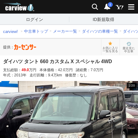
carview!
検索
通知
i
ログイン
ID新規取得
中古車トップ
メーカー一覧
ダイハツの車種一覧
ダイハ
carview!
提供：
お気に入り
最近見た
一覧を見る
中古車
ダイハツ タント 660 カスタム X スペシャル 4WD
支払総額：
49.0
万円
本体価格：
42.0
万円
諸経費：
7.0
万円
年式：
2013
年
走行距離：
9.4
万km
修復歴：
なし
1
/
20