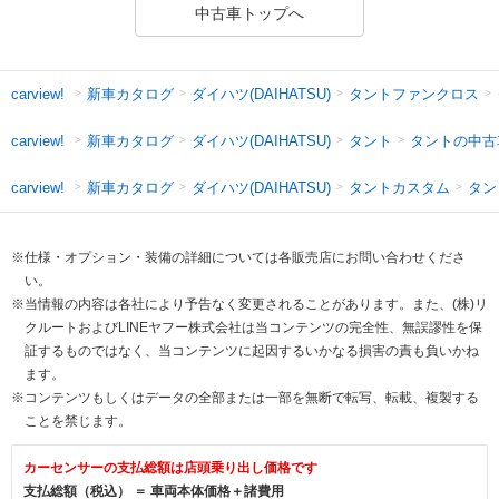
中古車トップへ
新車カタログ
ダイハツ(DAIHATSU)
タントファンクロス
carview!
新車カタログ
ダイハツ(DAIHATSU)
タント
タントの中古
carview!
新車カタログ
ダイハツ(DAIHATSU)
タントカスタム
タン
carview!
※仕様・オプション・装備の詳細については各販売店にお問い合わせくださ
い。
※当情報の内容は各社により予告なく変更されることがあります。また、(株)リ
クルートおよびLINEヤフー株式会社は当コンテンツの完全性、無誤謬性を保
証するものではなく、当コンテンツに起因するいかなる損害の責も負いかね
ます。
※コンテンツもしくはデータの全部または一部を無断で転写、転載、複製する
ことを禁じます。
カーセンサーの支払総額は店頭乗り出し価格です
支払総額（税込） ＝ 車両本体価格＋諸費用