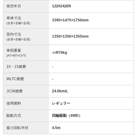
発売年月
12(H24)/09
車体寸法
3395
×
1475
×
1750
mm
(全長×全幅×全高)
室内寸法
1350
×
1350
×
1355
mm
(全長×全幅×全高)
車両重量
-/-/970
kg
(AT×MT×CVT)
10・15燃費
-
WLTC燃費
-
JC08燃費
24.0km/L
使用燃料
レギュラー
駆動方式
四輪駆動（4WD）
最小回転半径
4.5
m