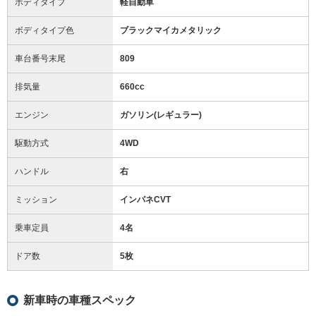
ボディタイプ
軽自動車
ボディタイプ色
ブラックマイカメタリック
車台番号末尾
809
排気量
660cc
エンジン
ガソリン(レギュラー)
駆動方式
4WD
ハンドル
右
ミッション
インパネCVT
乗車定員
4名
ドア数
5枚
新車時の車種スペック