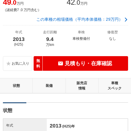
49
42
.0
.0
万円
万円
（諸経費7 .0 万円含む）
この車種の相場価格（平均本体価格：29万円）
年式
走行距離
車検
修復歴
2013
9.4
車検整備付
なし
(H25)
万km
無
見積もり・在庫確認
料
販売店
車種
状態
装備
情報
スペック
状態
2013
年式
(H25)
年