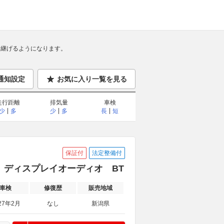
継げるようになります。
通知設定
お気に入り一覧を見る
走行距離
排気量
車検
少
多
少
多
長
短
保証付
法定整備付
ーボ ディスプレイオーディオ BT
車検
修復歴
販売地域
27年2月
なし
新潟県