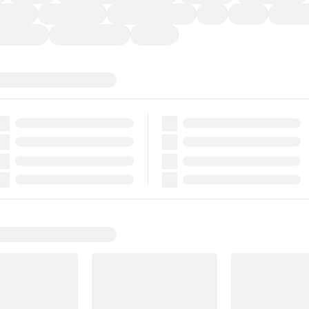
ーなど)
CDプレーヤー
カーナビゲーション
ETC
禁煙車
法定整備
ーポンあり
車両品質評価書付
新着車両