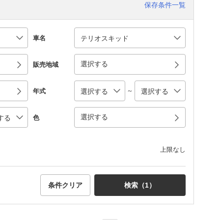
保存条件一覧
車名
選択する
販売地域
～
年式
選択する
色
上限なし
条件クリア
検索（
1
）