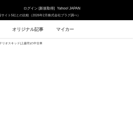
ログイン
[
新規取得
]
Yahoo! JAPAN
サイト5社との比較（2026年2月株式会社プラグ調べ）
オリジナル記事
マイカー
テリオスキッド(上越市)の中古車