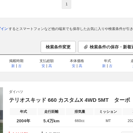
1
ログイン
するとスマートフォンなど他の端末でも保存したお気に入りや検索条件が引き
検索条件変更
検索条件の保存・新着
掲載時期
支払総額
本体価格
年式
新
古
安
高
安
高
新
古
ダイハツ
テリオスキッド 660 カスタムX 4WD 5MT タ
年式
走行距離
排気量
ミッション
2004年
5.4万km
660cc
MT
20