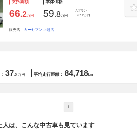
支払総額
本体価格
66
59
Aプラン
.2
.8
万円
万円
: 67.2万円
販売店：
カーセブン 上越店
37
84,718
：
平均走行距離：
.0
万円
km
1
た人は、こんな中古車も見ています