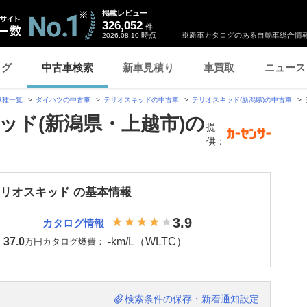
掲載レビュー
326,052
件
時点
※新車カタログのある自動車総合情報
2026.08.10
ログ
中古車検索
新車見積り
車買取
ニュース
車種一覧
ダイハツの中古車
テリオスキッドの中古車
テリオスキッド(新潟県)の中古車
ッド(新潟県・上越市)の
提
供：
テリオスキッド の基本情報
3.9
カタログ情報
37.0
-
km/L（WLTC）
：
万円
カタログ燃費：
検索条件の保存・新着通知設定