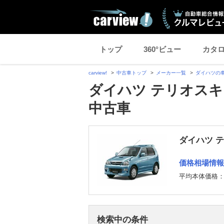
トップ
360°ビュー
カタ
carview!
中古車トップ
メーカー一覧
ダイハツの
ダイハツ テリオスキ
中古車
ダイハツ 
価格相場情報
平均本体価格
検索中の条件