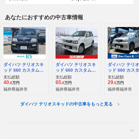
あなたにおすすめの中古車情報
ダイハツ テリオスキ
ダイハツ テリオスキ
ダイハツ テリ
ッド 660 カスタムL
ッド 660 カスタムL
ッド 660 カス
4WD
4WD
4WD
支払総額
支払総額
支払総額
40
65
29
.8
万円
.8
万円
.8
万円
福井県福井市
福井県福井市
福井県福井市
ダイハツ テリオスキッドの中古車をもっと見る