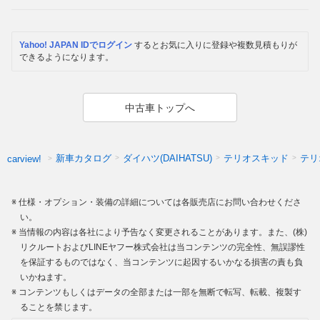
Yahoo! JAPAN IDでログイン
するとお気に入りに登録や複数見積もりが
できるようになります。
中古車トップへ
新車カタログ
ダイハツ(DAIHATSU)
テリオスキッド
テリ
carview!
仕様・オプション・装備の詳細については各販売店にお問い合わせくださ
い。
当情報の内容は各社により予告なく変更されることがあります。また、(株)
リクルートおよびLINEヤフー株式会社は当コンテンツの完全性、無誤謬性
を保証するものではなく、当コンテンツに起因するいかなる損害の責も負
いかねます。
コンテンツもしくはデータの全部または一部を無断で転写、転載、複製す
ることを禁じます。