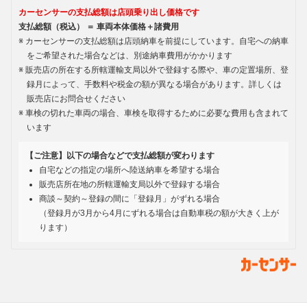
カーセンサーの支払総額は店頭乗り出し価格です
支払総額（税込） ＝ 車両本体価格＋諸費用
カーセンサーの支払総額は店頭納車を前提にしています。自宅への納車
をご希望された場合などは、別途納車費用がかかります
販売店の所在する所轄運輸支局以外で登録する際や、車の定置場所、登
録月によって、手数料や税金の額が異なる場合があります。詳しくは
販売店にお問合せください
車検の切れた車両の場合、車検を取得するために必要な費用も含まれて
います
【ご注意】以下の場合などで支払総額が変わります
自宅などの指定の場所へ陸送納車を希望する場合
販売店所在地の所轄運輸支局以外で登録する場合
商談～契約～登録の間に「登録月」がずれる場合
（登録月が3月から4月にずれる場合は自動車税の額が大きく上が
ります）