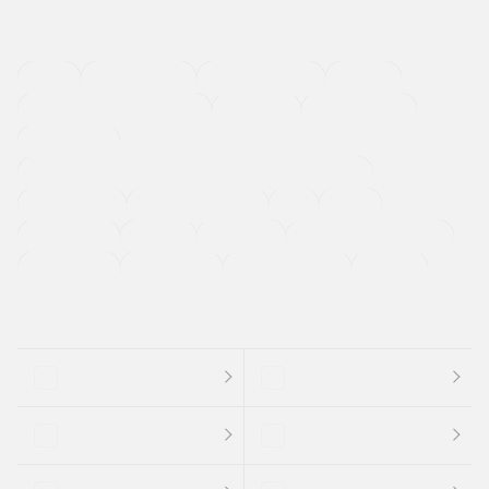
４ＷＤ
定期点検記録簿
ワンオーナーカー
福祉車両
メーカー系販売店取り扱い車
修復歴無し
アルミホイール
寒冷地仕様車
過給機設定モデル（ターボ・スーパーチャージャーなど)
ETC
CDプレーヤー
カーナビゲーション
禁煙車
法定整備付き
保証付き
エアバッグ
ディスチャージドランプ
支払総顔あり
クーポンあり
車両品質評価書付
新着車両