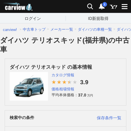
carview!
検索
通知
i
ログイン
ID新規取得
中古車トップ
メーカー一覧
ダイハツの車種一覧
ダイハ
carview!
ダイハツ テリオスキッド(福井県)の中古
車
ダイハツ テリオスキッド の基本情報
カタログ情報
3.9
価格相場情報
37.0
平均本体価格：
万円
検索中の条件
保存条件一覧