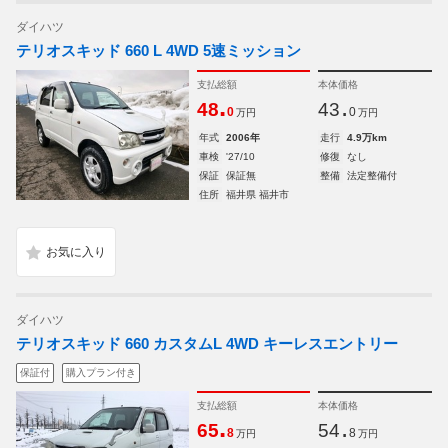
ダイハツ
テリオスキッド 660 L 4WD 5速ミッション
支払総額
本体価格
.
.
48
43
0
0
万円
万円
年式
2006年
走行
4.9万km
車検
'27/10
修復
なし
保証
保証無
整備
法定整備付
住所
福井県 福井市
ダイハツ
テリオスキッド 660 カスタムL 4WD キーレスエントリー
保証付
購入プラン付き
支払総額
本体価格
.
.
65
54
8
8
万円
万円