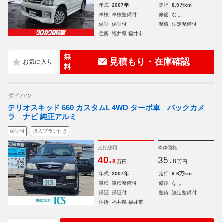
年式
2007年
走行
8.9万km
車検
車検整備付
修復
なし
保証
保証付
整備
法定整備付
住所
福井県 福井市
無
見積もり・在庫確認
料
ダイハツ
テリオスキッド 660 カスタムL 4WD ターボ車 バックカメ
ラ ナビ 純正アルミ
保証付
購入プラン付き
支払総額
本体価格
.
.
40
35
8
8
万円
万円
年式
2007年
走行
9.6万km
車検
車検整備付
修復
なし
保証
保証付
整備
法定整備付
住所
福井県 福井市