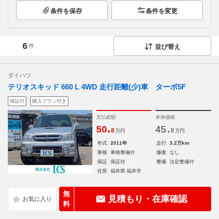
条件を保存
条件を変更
6
件
並び替え
ダイハツ
テリオスキッド 660 L 4WD 走行距離(少)車 ターボ5F
保証付
購入プラン付き
支払総額
本体価格
.
.
50
45
8
8
万円
万円
年式
2011年
走行
3.2万km
車検
車検整備付
修復
なし
保証
保証付
整備
法定整備付
住所
福井県 福井市
無
見積もり・在庫確認
料