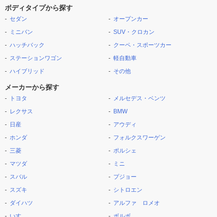
ボディタイプから探す
セダン
オープンカー
ミニバン
SUV・クロカン
ハッチバック
クーペ・スポーツカー
ステーションワゴン
軽自動車
ハイブリッド
その他
メーカーから探す
トヨタ
メルセデス・ベンツ
レクサス
BMW
日産
アウディ
ホンダ
フォルクスワーゲン
三菱
ポルシェ
マツダ
ミニ
スバル
プジョー
スズキ
シトロエン
ダイハツ
アルファ ロメオ
いすゞ
ボルボ