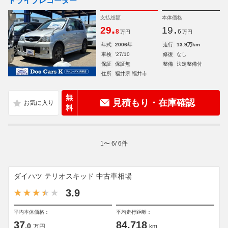
ドライブレコーダー
支払総額
本体価格
.
.
29
19
8
6
万円
万円
年式
2006年
走行
13.9万km
車検
'27/10
修復
なし
保証
保証無
整備
法定整備付
住所
福井県 福井市
無
見積もり・在庫確認
料
1
〜
6
/
6
件
ダイハツ テリオスキッド 中古車相場
3.9
平均本体価格：
平均走行距離：
37
84,718
.0
万円
km