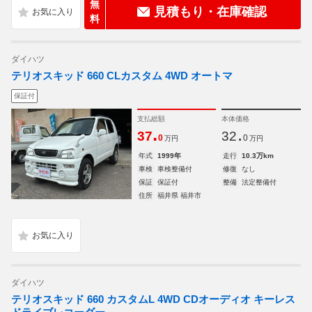
無
見積もり・在庫確認
料
ダイハツ
テリオスキッド 660 CLカスタム 4WD オートマ
保証付
支払総額
本体価格
.
.
37
32
0
0
万円
万円
年式
1999年
走行
10.3万km
車検
車検整備付
修復
なし
保証
保証付
整備
法定整備付
住所
福井県 福井市
ダイハツ
テリオスキッド 660 カスタムL 4WD CDオーディオ キーレス