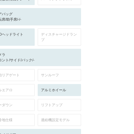
アバッグ
席/助手席/-/-
EDヘッドライト
ディスチャージドラン
プ
メラ
ロント/サイド/バック/-
動リアゲート
サンルーフ
ルエアロ
アルミホイール
ーダウン
リフトアップ
冷地仕様
過給機設定モデル