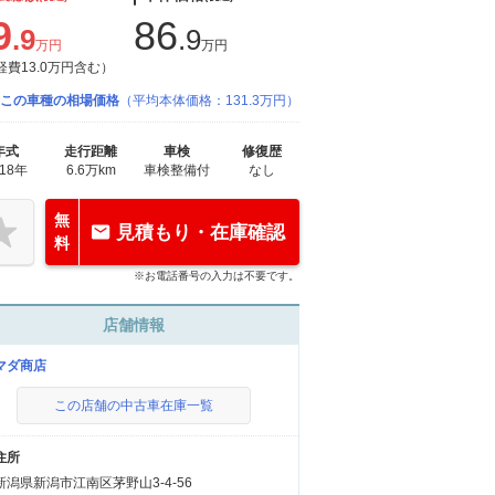
9
86
.9
.9
万円
万円
経費13.0万円含む）
この車種の相場価格
（平均本体価格：131.3万円）
年式
走行距離
車検
修復歴
018年
6.6万km
車検整備付
なし
無
見積もり・在庫確認
料
※お電話番号の入力は不要です。
店舗情報
マダ商店
この店舗の中古車在庫一覧
住所
新潟県新潟市江南区茅野山3-4-56