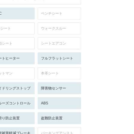
C
ベンチシート
列シート
ウォークスルー
動シート
シートエアコン
ートヒーター
フルフラットシート
ットマン
本革シート
イドリングストップ
障害物センサー
ルーズコントロール
ABS
滑り防止装置
盗難防止装置
突被害軽減ブレーキ
パーキングアシスト