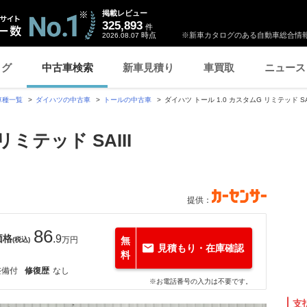
掲載レビュー
325,893
件
時点
※新車カタログのある自動車総合情報
2026.08.07
ログ
中古車検索
新車見積り
車買取
ニュース
車種一覧
ダイハツの中古車
トールの中古車
ダイハツ トール 1.0 カスタムG リミテッド 
リミテッド SAIII
提供：
86
価格
.9
万円
無
(税込)
見積もり・在庫確認
料
整備付
修復歴
なし
※お電話番号の入力は不要です。
支