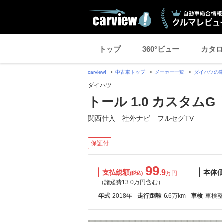
トップ
360°ビュー
カタ
carview!
中古車トップ
メーカー一覧
ダイハツの
ダイハツ
トール 1.0 カスタムG 
関西仕入 社外ナビ フルセグTV
保証付
99
支払総額
.9
本体
万円
(税込)
（諸経費13.0万円含む）
年式
2018年
走行距離
6.6万km
車検
車検