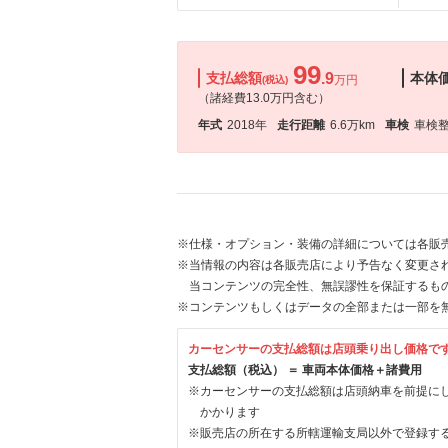
99
支払総額
.9
本体
万円
(税込)
（諸経費13.0万円含む）
年式
2018年
走行距離
6.6万km
車検
車検
※仕様・オプション・装備の詳細については各販
※当情報の内容は各販売店により予告なく変更され
当コンテンツの完全性、無誤謬性を保証するも
※コンテンツもしくはデータの全部または一部を
カーセンサーの支払総額は店頭乗り出し価格で
支払総額（税込） ＝ 車両本体価格＋諸費用
※カーセンサーの支払総額は店頭納車を前提に
かかります
※販売店の所在する所轄運輸支局以外で登録す