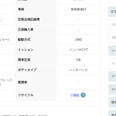
車検
車検整備付
ET
し
定期点検記録簿
-
3
正規輸入車
-
電
ュラー)
駆動方式
2WD
ミッション
インパネCVT
シ
乗車定員
5名
オ
ボディタイプ
ハッチバック
ア
ツレッド
禁煙車
-
ク
ク
リサイクル
リ済込
横
衝