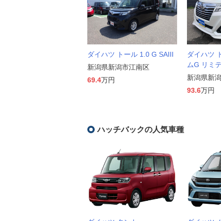
ダイハツ トール 1.0 G SAIII
ダイハツ ト
ムG リミテッ
新潟県新潟市江南区
新潟県新
69.4
万円
93.6
万円
ハッチバックの人気車種