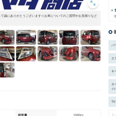
して誠にありがとうございます☆お車についてのご質問やお見積りなど
パ
エ
キ
カ
-/
T
ミ
排気量
1000cc