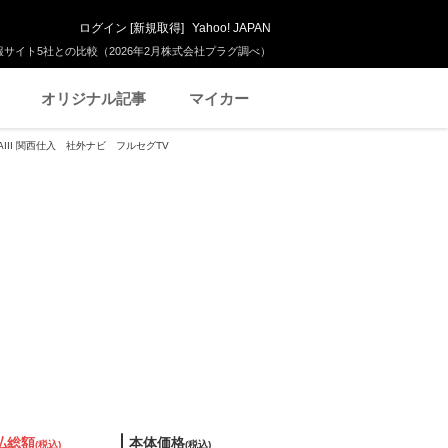
ログイン
[
新規取得
]
Yahoo! JAPAN
サイト5社との比較（2026年2月株式会社プラグ調べ）
オリジナル記事
マイカー
SAIII 関西仕入 社外ナビ フルセグTV
払総額
本体価格
(税込)
(税込)