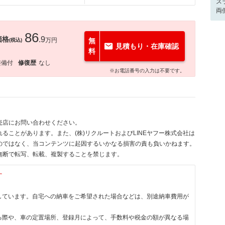
ス
両
86
価格
.9
万円
無
(税込)
見積もり・在庫確認
料
整備付
修復歴
なし
※お電話番号の入力は不要です。
売店にお問い合わせください。
ることがあります。また、(株)リクルートおよびLINEヤフー株式会社は
のではなく、当コンテンツに起因するいかなる損害の責も負いかねます。
無断で転写、転載、複製することを禁じます。
す
しています。自宅への納車をご希望された場合などは、別途納車費用が
る際や、車の定置場所、登録月によって、手数料や税金の額が異なる場