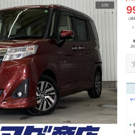
1
/
20
9
（諸
2
ヤ