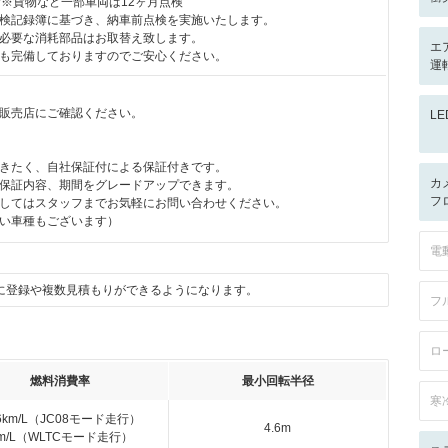
付※貨物など一部車両は12ヶ月点検
検記録簿に基づき、納車前点検を実施いたします。
必要な消耗部品はお取替え致します。
エ
も完備しておりますのでご安心ください。
運転
販売店にご確認ください。
L
きたく、自社保証付による保証付きです。
カ
保証内容、期間をグレードアップできます。
フ
してはスタッフまでお気軽にお問い合わせください。
い車種もございます）
電
に登録や複数見積もりができるようになります。
フ
ロ
燃料消費率
最小回転半径
寒
.6km/L（JC08モード走行）
4.6m
km/L（WLTCモード走行）