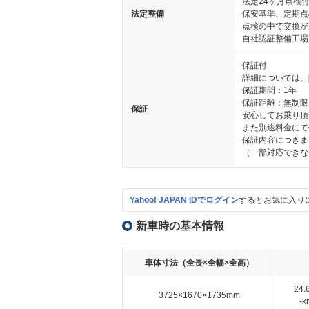
法定24ヶ月点検
法定整備
保安基準、定期点
点検の中で交換が
自社認証整備工場
保証付
詳細については、
保証期間：1年
保証距離：無制限
保証
安心してお乗り頂
また別途料金にて
保証内容につきま
（一部対応できな
Yahoo! JAPAN IDでログイン
するとお気に入り
新車時の基本情報
車体寸法（全長×全幅×全高）
24
3725×1670×1735mm
-