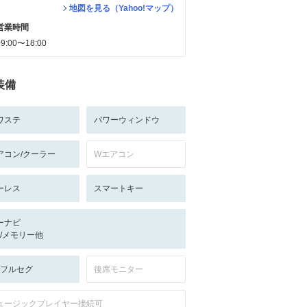
地図を見る（Yahoo!マップ）
営業時間
09:00〜18:00
装備
ワステ
パワーウィンドウ
アコン/クーラー
Wエアコン
ーレス
スマートキー
ーナビ
-/-/メモリー他
V:フルセグ
後席モニター
ュージックプレイヤー接続可