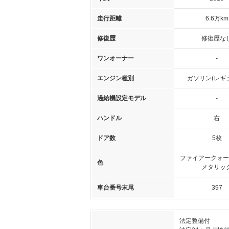
走行距離
6.6万km
修復歴
修復歴な
ワンオーナー
-
エンジン種別
ガソリン(レギ
過給機設定モデル
-
ハンドル
右
ドア数
5枚
ファイアークォー
色
メタリッ
車台番号末尾
397
法定整備付