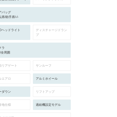
アバッグ
席/助手席/-/-
EDヘッドライト
ディスチャージドラン
プ
メラ
-/-/全周囲
動リアゲート
サンルーフ
ルエアロ
アルミホイール
ーダウン
リフトアップ
冷地仕様
過給機設定モデル