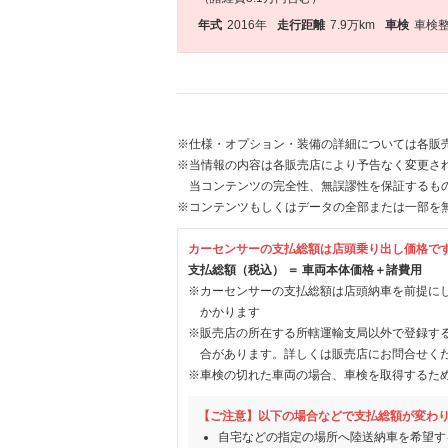
年式
2016年
走行距離
7.9万km
車検
車検
※仕様・オプション・装備の詳細については各販
※当情報の内容は各販売店により予告なく変更され
当コンテンツの完全性、無誤謬性を保証するも
※コンテンツもしくはデータの全部または一部を
カーセンサーの支払総額は店頭乗り出し価格で
支払総額（税込） ＝ 車両本体価格＋諸費用
※カーセンサーの支払総額は店頭納車を前提に
かかります
※販売店の所在する所轄運輸支局以外で登録す
合があります。詳しくは販売店にお問合せく
※車検の切れた車両の場合、車検を取得するた
【ご注意】以下の場合などで支払総額が変わ
自宅などの指定の場所へ陸送納車を希望す