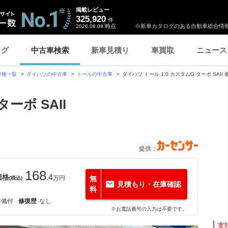
掲載レビュー
325,920
件
時点
※新車カタログのある自動車総合情報
2026.08.08
ログ
中古車検索
新車見積り
車買取
ニュース
車種一覧
ダイハツの中古車
トールの中古車
ダイハツ トール 1.0 カスタムG ターボ SAII
ターボ SAII
提供：
168
価格
.4
万円
無
(税込)
見積もり・在庫確認
料
整備付
修復歴
なし
※お電話番号の入力は不要です。
支