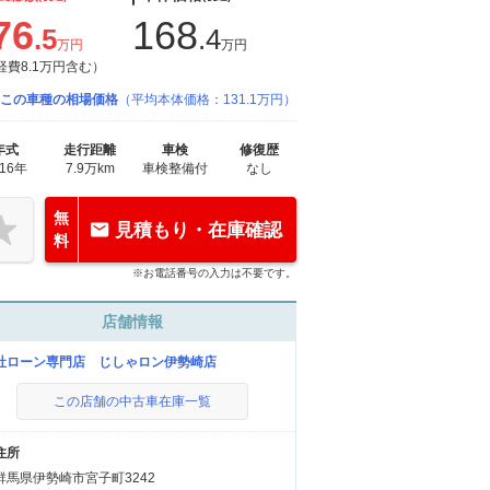
76
168
.5
.4
万円
万円
経費8.1万円含む）
この車種の相場価格
（平均本体価格：131.1万円）
年式
走行距離
車検
修復歴
016年
7.9万km
車検整備付
なし
無
見積もり・在庫確認
料
※お電話番号の入力は不要です。
店舗情報
社ローン専門店 じしゃロン伊勢崎店
この店舗の中古車在庫一覧
住所
群馬県伊勢崎市宮子町3242