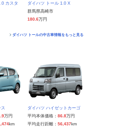
.0 カスタ
ダイハツ トール 1.0 X
群馬県高崎市
180.6
万円
ダイハツ トールの中古車情報をもっと見る
ース
ダイハツ ハイゼットカーゴ
.9
万円
平均本体価格：
86.8
万円
,474
km
平均走行距離：
56,437
km