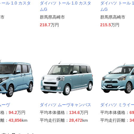
ール 1.0 カスタ
ダイハツ トール 1.0 カスタ
ダイハツ トール 1
ムG
ムG
橋市
群馬県高崎市
群馬県高崎市
218.7
万円
215.5
万円
ムーヴ
ダイハツ ムーヴキャンバス
ダイハツ ミライ
価格：
94.2
万円
平均本体価格：
134.6
万円
平均本体価格：
69
距離：
43,856
km
平均走行距離：
28,472
km
平均走行距離：
34