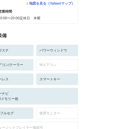
地図を見る（Yahoo!マップ）
営業時間
10:00〜20:00定休日 木曜
装備
ワステ
パワーウィンドウ
アコン/クーラー
Wエアコン
ーレス
スマートキー
ーナビ
-/-/メモリー他
V:フルセグ
後席モニター
ュージックプレイヤー接続可