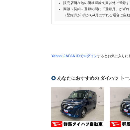
販売店所在地の所轄運輸支局以外で登録す
商談～契約～登録の間に「登録月」がずれ
（登録月が3月から4月にずれる場合は自
Yahoo! JAPAN IDでログイン
するとお気に入りに
あなたにおすすめの ダイハツ トー