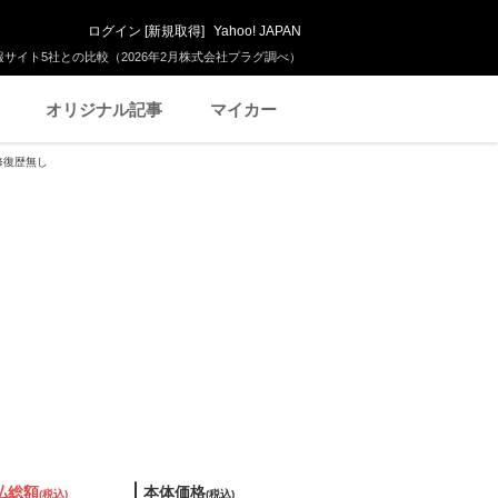
ログイン
[
新規取得
]
Yahoo! JAPAN
サイト5社との比較（2026年2月株式会社プラグ調べ）
オリジナル記事
マイカー
 修復歴無し
払総額
本体価格
(税込)
(税込)