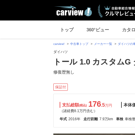
トップ
360°ビュー
カタ
carview!
中古車トップ
メーカー一覧
ダイハツの
ダイハツ
トール 1.0 カスタムG 
修復歴無し
保証付
176
支払総額
.5
本体
万円
(税込)
（諸経費8.1万円含む）
年式
2016年
走行距離
7.9万km
車検
車検