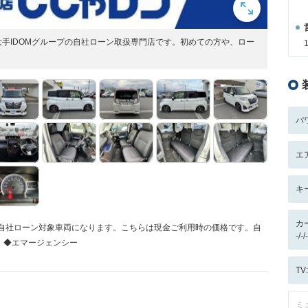
手IDOMグループの自社ローン取扱専門店です。初めての方や、ロー
パ
エ
キ
カ
】の自社ローン対象車両になります。こちらは現金ご利用時の価格です。自
-/
。◆エマージェンシー
T
ミ