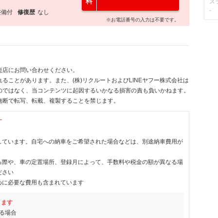
料
ス
-
整備付
修復歴
なし
※お電話番号の入力は不要です。
売店にお問い合わせください。
ることがあります。また、(株)リクルートおよびLINEヤフー株式会社は
のではなく、当コンテンツに起因するいかなる損害の責も負いかねます。
無断で転写、転載、複製することを禁じます。
す
しています。自宅への納車をご希望された場合などは、別途納車費用が
る際や、車の定置場所、登録月によって、手数料や税金の額が異なる場
ださい
めに必要な費用も含まれています
ります
る場合