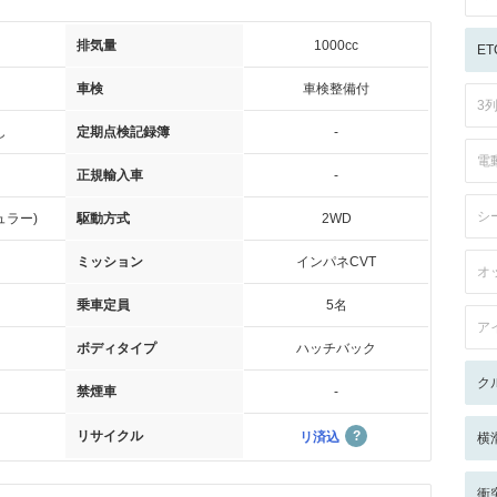
排気量
1000cc
ET
車検
車検整備付
3
し
定期点検記録簿
-
電
正規輸入車
-
シ
ュラー)
駆動方式
2WD
ミッション
インパネCVT
オ
乗車定員
5名
ア
ボディタイプ
ハッチバック
ク
禁煙車
-
リサイクル
リ済込
横
衝