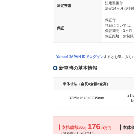
法定整備付
法定整備
法定24ヶ月点検
保証付
詳細については、
保証
保証期間：3ヶ月
保証距離：無制限
Yahoo! JAPAN IDでログイン
するとお気に入り
新車時の基本情報
車体寸法（全長×全幅×全高）
21
3725×1670×1735mm
-
176
支払総額
.5
本体
万円
(税込)
（諸経費8.1万円含む）