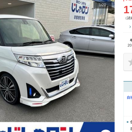
1
/
20
1
（諸
2
自