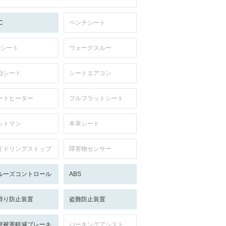
C
ベンチシート
列シート
ウォークスルー
動シート
シートエアコン
ートヒーター
フルフラットシート
ットマン
本革シート
イドリングストップ
障害物センサー
ルーズコントロール
ABS
滑り防止装置
盗難防止装置
突被害軽減ブレーキ
パーキングアシスト