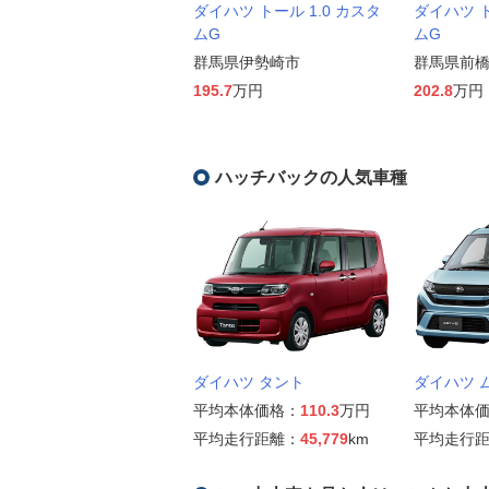
ダイハツ トール 1.0 カスタ
ダイハツ ト
ムG
ムG
群馬県伊勢崎市
群馬県前
195.7
万円
202.8
万円
ハッチバックの人気車種
ダイハツ タント
ダイハツ 
平均本体価格：
110.3
万円
平均本体
平均走行距離：
45,779
km
平均走行