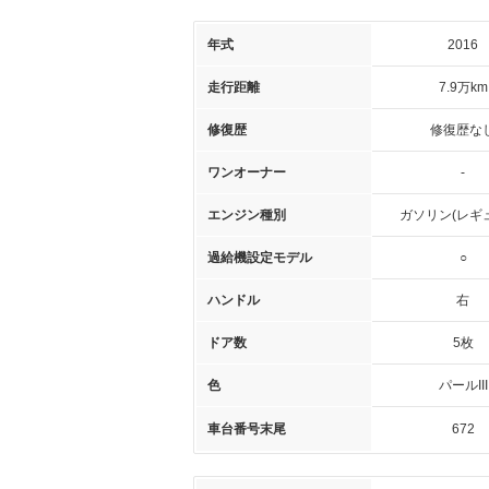
年式
2016
走行距離
7.9万km
修復歴
修復歴な
ワンオーナー
-
エンジン種別
ガソリン(レギ
過給機設定モデル
○
ハンドル
右
ドア数
5枚
色
パールIII
車台番号末尾
672