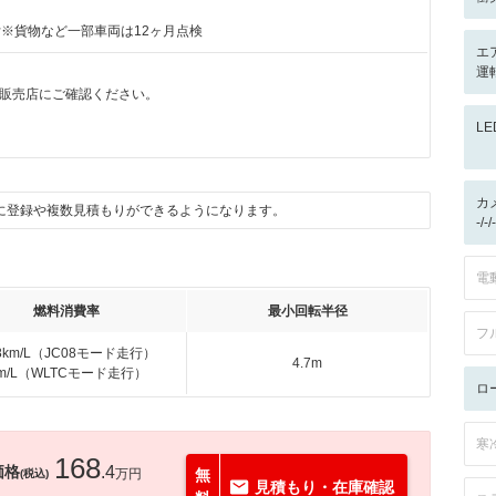
付※貨物など一部車両は12ヶ月点検
エ
運転
販売店にご確認ください。
L
カ
に登録や複数見積もりができるようになります。
-/
電
燃料消費率
最小回転半径
フ
.8km/L（JC08モード走行）
4.7m
km/L（WLTCモード走行）
ロ
寒
168
価格
.4
万円
無
(税込)
見積もり・在庫確認