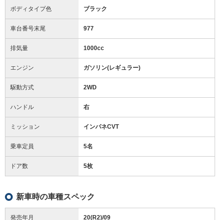
ボディタイプ色
ブラック
車台番号末尾
977
排気量
1000cc
エンジン
ガソリン(レギュラー)
駆動方式
2WD
ハンドル
右
ミッション
インパネCVT
乗車定員
5名
ドア数
5枚
新車時の車種スペック
発売年月
20(R2)/09