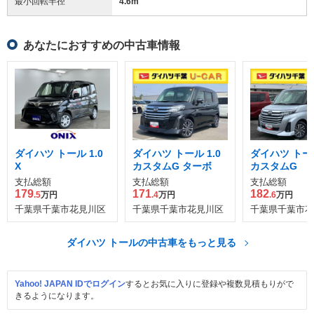
最小回転半径
4.6
m
あなたにおすすめの中古車情報
ダイハツ トール 1.0
ダイハツ トール 1.0
ダイハツ トール
X
カスタムG ターボ
カスタムG
支払総額
支払総額
支払総額
179
171
182
.5
万円
.4
万円
.6
万円
千葉県千葉市花見川区
千葉県千葉市花見川区
千葉県千葉市花
ダイハツ トールの中古車をもっと見る
Yahoo! JAPAN IDでログイン
するとお気に入りに登録や複数見積もりがで
きるようになります。