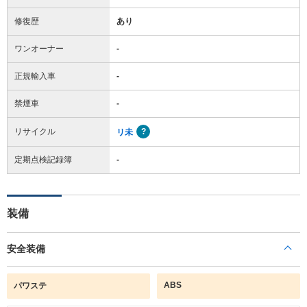
修復歴
あり
ワンオーナー
-
正規輸入車
-
禁煙車
-
リサイクル
リ未
定期点検記録簿
-
装備
安全装備
ABS
パワステ