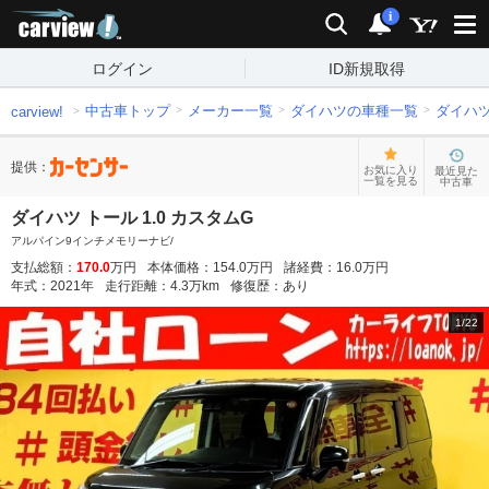
carview!
検索
通知
i
ログイン
ID新規取得
中古車トップ
メーカー一覧
ダイハツの車種一覧
ダイハ
carview!
提供：
お気に入り
最近見た
一覧を見る
中古車
ダイハツ トール 1.0 カスタムG
アルパイン9インチメモリーナビ/
支払総額：
170.0
万円
本体価格：
154.0
万円
諸経費：
16.0
万円
年式：
2021
年
走行距離：
4.3
万km
修復歴：
あり
1
/
22