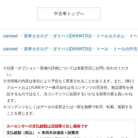
中古車トップへ
新車カタログ
ダイハツ(DAIHATSU)
トールカスタム
トー
carview!
新車カタログ
ダイハツ(DAIHATSU)
トール
トールの中古
carview!
※仕様・オプション・装備の詳細については各販売店にお問い合わせくださ
い。
※当情報の内容は各社により予告なく変更されることがあります。また、(株)リ
クルートおよびLINEヤフー株式会社は当コンテンツの完全性、無誤謬性を保
証するものではなく、当コンテンツに起因するいかなる損害の責も負いかね
ます。
※コンテンツもしくはデータの全部または一部を無断で転写、転載、複製する
ことを禁じます。
カーセンサーの支払総額は店頭乗り出し価格です
支払総額（税込） ＝ 車両本体価格＋諸費用