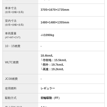
車体寸法
3705
×
1670
×
1735
mm
(全長×全幅×全高)
室内寸法
1480
×
1480
×
1355
mm
(全長×全幅×全高)
車両重量
-/-/1090
kg
(AT×MT×CVT)
10・15燃費
-
18.4km/L
└市街地：15.5km/L
WLTC燃費
└郊外：19.7km/L
└高速：19.2km/L
JC08燃費
-
使用燃料
レギュラー
駆動方式
前輪駆動（FF）