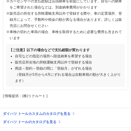
※カーセンサーの支払総額は店頭納車を前提にしています。自宅への納車
をご希望された場合などは、別途納車費用がかかります
※販売店の所在する所轄運輸支局以外で登録する際や、車の定置場所、登
録月によって、手数料や税金の額が異なる場合があります。詳しくは販
売店にお問合せください
※車検の切れた車両の場合、車検を取得するために必要な費用も含まれて
います
【ご注意】以下の場合などで支払総額が変わります
自宅などの指定の場所へ陸送納車を希望する場合
販売店所在地の所轄運輸支局以外で登録する場合
商談～契約～登録の間に「登録月」がずれる場合
（登録月が3月から4月にずれる場合は自動車税の額が大きく上がり
ます）
[ 情報提供：(株)リクルート ]
ダイハツ トールカスタムのカタログを見る
ダイハツ トールのカタログを見る