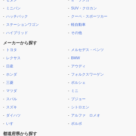
セダン
オープンカー
ミニバン
SUV・クロカン
ハッチバック
クーペ・スポーツカー
ステーションワゴン
軽自動車
ハイブリッド
その他
メーカーから探す
トヨタ
メルセデス・ベンツ
レクサス
BMW
日産
アウディ
ホンダ
フォルクスワーゲン
三菱
ポルシェ
マツダ
ミニ
スバル
プジョー
スズキ
シトロエン
ダイハツ
アルファ ロメオ
いすゞ
ボルボ
都道府県から探す