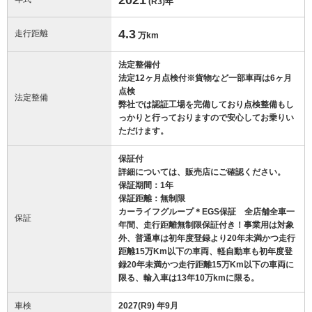
(R3)
年
4.3
走行距離
万km
法定整備付
法定12ヶ月点検付※貨物など一部車両は6ヶ月
点検
法定整備
弊社では認証工場を完備しており点検整備もし
っかりと行っておりますので安心してお乗りい
ただけます。
保証付
詳細については、販売店にご確認ください。
保証期間：1年
保証距離：無制限
カーライフグループ＊EGS保証 全店舗全車一
保証
年間、走行距離無制限保証付き！事業用は対象
外、普通車は初年度登録より20年未満かつ走行
距離15万Km以下の車両、軽自動車も初年度登
録20年未満かつ走行距離15万Km以下の車両に
限る、輸入車は13年10万kmに限る。
車検
2027(R9) 年9月