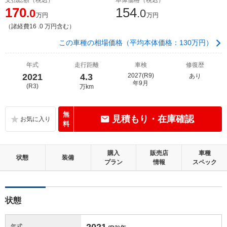
170
154
.0
.0
万円
万円
（諸経費16 .0 万円含む）
この車種の相場価格（平均本体価格：130万円）
年式
走行距離
車検
修復歴
2021
4.3
2027(R9)
あり
年9月
(R3)
万km
無
見積もり・在庫確認
料
購入
販売店
車種
状態
装備
プラン
情報
スペック
状態
2021
年式