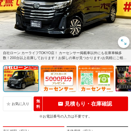
自社ローン カーライフTOKYO店！ カーセンサー掲載車以外にも在庫車輌多
数！200台以上在庫しております！お探しの車が見つかります♪お気軽にご相談
ください♪詳しくは弊社...
無
見積もり・在庫確認
料
※お電話番号の入力は不要です。
支払総額（税込）
本体価格（税込）