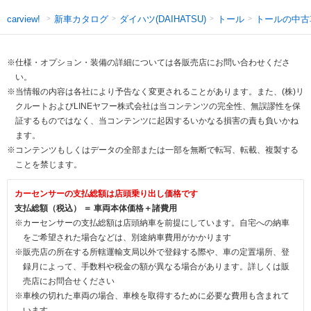
新車カタログ
ダイハツ(DAIHATSU)
トール
トールの中古
carview!
※仕様・オプション・装備の詳細については各販売店にお問い合わせくださ
い。
※当情報の内容は各社により予告なく変更されることがあります。また、(株)リ
クルートおよびLINEヤフー株式会社は当コンテンツの完全性、無誤謬性を保
証するものではなく、当コンテンツに起因するいかなる損害の責も負いかね
ます。
※コンテンツもしくはデータの全部または一部を無断で転写、転載、複製する
ことを禁じます。
カーセンサーの支払総額は店頭乗り出し価格です
支払総額（税込） ＝ 車両本体価格＋諸費用
※カーセンサーの支払総額は店頭納車を前提にしています。自宅への納車
をご希望された場合などは、別途納車費用がかかります
※販売店の所在する所轄運輸支局以外で登録する際や、車の定置場所、登
録月によって、手数料や税金の額が異なる場合があります。詳しくは販
売店にお問合せください
※車検の切れた車両の場合、車検を取得するために必要な費用も含まれて
います