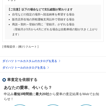
【ご注意】以下の場合などで支払総額が変わります
自宅などの指定の場所へ陸送納車を希望する場合
販売店所在地の所轄運輸支局以外で登録する場合
商談～契約～登録の間に「登録月」がずれる場合
（登録月が3月から4月にずれる場合は自動車税の額が大きく上がり
ます）
[ 情報提供：(株)リクルート ]
ダイハツ トールカスタムのカタログを見る
ダイハツ トールのカタログを見る
車査定を依頼する
あなたの愛車、今いくら？
申込み
最短3時間後
に
最大20社
から愛車の査定結果をWebでお知
らせ！