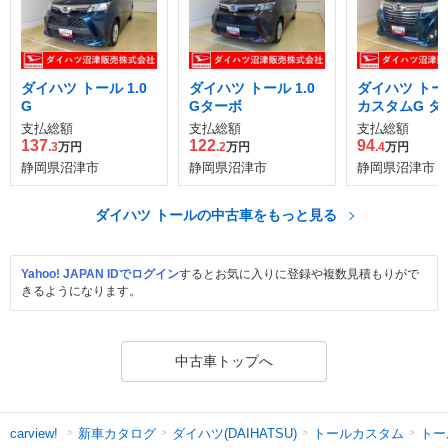
ダイハツ トール 1.0
ダイハツ トール 1.0
ダイハツ トール
G
Gターボ
カスタムG ター
II
支払総額
支払総額
支払総額
137
122
94
.3
万円
.2
万円
.4
万円
静岡県沼津市
静岡県沼津市
静岡県沼津市
ダイハツ トールの中古車をもっと見る
Yahoo! JAPAN IDでログイン
するとお気に入りに登録や複数見積もりがで
きるようになります。
中古車トップへ
新車カタログ
ダイハツ(DAIHATSU)
トールカスタム
トー
carview!