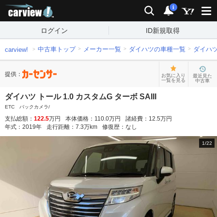
carview!
検索
通知
i
ログイン
ID新規取得
中古車トップ
メーカー一覧
ダイハツの車種一覧
ダイハ
carview!
提供：
お気に入り
最近見た
一覧を見る
中古車
ダイハツ トール 1.0 カスタムG ターボ SAIII
ETC バックカメラ/
支払総額：
122.5
万円
本体価格：
110.0
万円
諸経費：
12.5
万円
年式：
2019
年
走行距離：
7.3
万km
修復歴：
なし
1
/
22