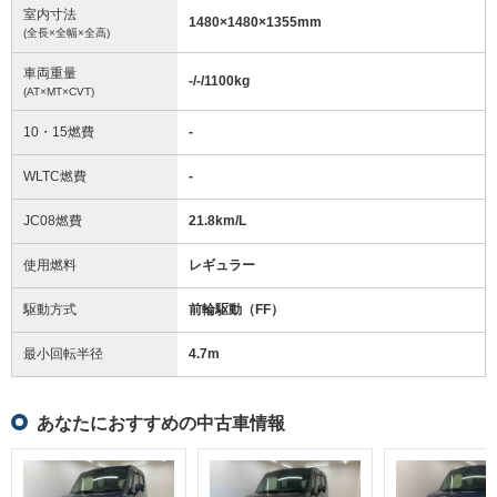
室内寸法
1480
×
1480
×
1355
mm
(全長×全幅×全高)
車両重量
-/-/1100
kg
(AT×MT×CVT)
10・15燃費
-
WLTC燃費
-
JC08燃費
21.8km/L
使用燃料
レギュラー
駆動方式
前輪駆動（FF）
最小回転半径
4.7
m
あなたにおすすめの中古車情報