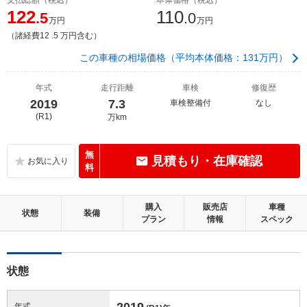
122
110
.5
.0
万円
万円
（諸経費12 .5 万円含む）
この車種の相場価格（平均本体価格：131万円）
年式
走行距離
車検
修復歴
2019
7.3
車検整備付
なし
(R1)
万km
無
見積もり・在庫確認
料
購入
販売店
車種
状態
装備
プラン
情報
スペック
状態
2019
年式