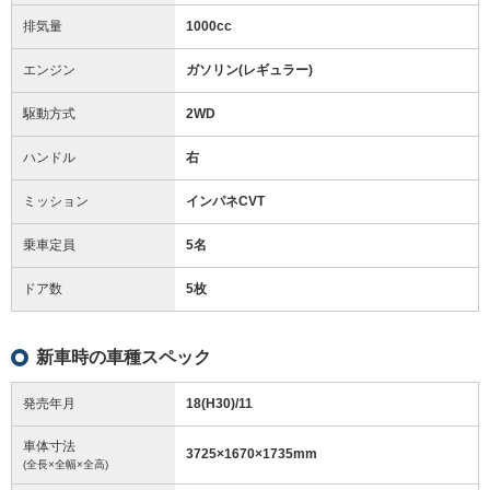
排気量
1000cc
エンジン
ガソリン(レギュラー)
駆動方式
2WD
ハンドル
右
ミッション
インパネCVT
乗車定員
5名
ドア数
5枚
新車時の車種スペック
発売年月
18(H30)/11
車体寸法
3725
×
1670
×
1735
mm
(全長×全幅×全高)