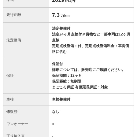
(R1)
年
7.3
走行距離
万km
法定整備付
法定24ヶ月点検付※貨物など一部車両は12ヶ月
法定整備
点検
定期点検整備：付、定期点検整備料金：車両価
格に含む
保証付
詳細については、販売店にご確認ください。
保証
保証期間：12ヶ月
保証距離：無制限
まごころ保証 有償延長保証：対象
車検
車検整備付
修復歴
なし
ワンオーナー
○
正規輸入車
-