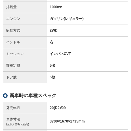
排気量
1000cc
エンジン
ガソリン(レギュラー)
駆動方式
2WD
ハンドル
右
ミッション
インパネCVT
乗車定員
5名
ドア数
5枚
新車時の車種スペック
発売年月
20(R2)/09
車体寸法
3700
×
1670
×
1735
mm
(全長×全幅×全高)