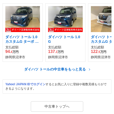
ダイハツ トール 1.0
ダイハツ トール 1.0
ダイハツ トール
カスタムG ターボ SA
G
カスタムG ター
II
III
支払総額
支払総額
支払総額
94
137
122
.4
万円
.3
万円
.5
万円
静岡県沼津市
静岡県沼津市
静岡県沼津市
ダイハツ トールの中古車をもっと見る
Yahoo! JAPAN IDでログイン
するとお気に入りに登録や複数見積もりがで
きるようになります。
中古車トップへ