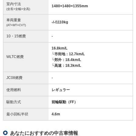
室内寸法
1480
×
1480
×
1355
mm
(全長×全幅×全高)
車両重量
-/-/1110
kg
(AT×MT×CVT)
10・15燃費
-
16.8km/L
└市街地：12.7km/L
WLTC燃費
└郊外：18.4km/L
└高速：18.3km/L
JC08燃費
-
使用燃料
レギュラー
駆動方式
前輪駆動（FF）
最小回転半径
4.6
m
あなたにおすすめの中古車情報