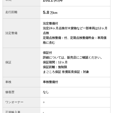
(R3)
年
5.8
走行距離
万km
法定整備付
法定24ヶ月点検付※貨物など一部車両は12ヶ月
法定整備
点検
定期点検整備：付、定期点検整備料金：車両価
格に含む
保証付
詳細については、販売店にご確認ください。
保証
保証期間：12ヶ月
保証距離：無制限
まごころ保証 有償延長保証：対象
車検
車検整備付
修復歴
なし
ワンオーナー
○
正規輸入車
-