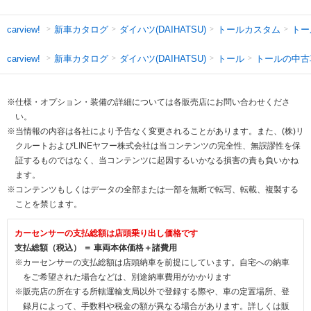
新車カタログ
ダイハツ(DAIHATSU)
トールカスタム
トー
carview!
新車カタログ
ダイハツ(DAIHATSU)
トール
トールの中古
carview!
※仕様・オプション・装備の詳細については各販売店にお問い合わせくださ
い。
※当情報の内容は各社により予告なく変更されることがあります。また、(株)リ
クルートおよびLINEヤフー株式会社は当コンテンツの完全性、無誤謬性を保
証するものではなく、当コンテンツに起因するいかなる損害の責も負いかね
ます。
※コンテンツもしくはデータの全部または一部を無断で転写、転載、複製する
ことを禁じます。
カーセンサーの支払総額は店頭乗り出し価格です
支払総額（税込） ＝ 車両本体価格＋諸費用
※カーセンサーの支払総額は店頭納車を前提にしています。自宅への納車
をご希望された場合などは、別途納車費用がかかります
※販売店の所在する所轄運輸支局以外で登録する際や、車の定置場所、登
録月によって、手数料や税金の額が異なる場合があります。詳しくは販