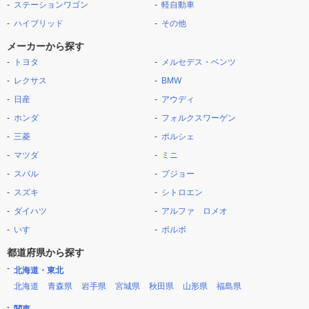
ステーションワゴン
軽自動車
ハイブリッド
その他
メーカーから探す
トヨタ
メルセデス・ベンツ
レクサス
BMW
日産
アウディ
ホンダ
フォルクスワーゲン
三菱
ポルシェ
マツダ
ミニ
スバル
プジョー
スズキ
シトロエン
ダイハツ
アルファ ロメオ
いすゞ
ボルボ
都道府県から探す
北海道・東北
北海道
青森県
岩手県
宮城県
秋田県
山形県
福島県