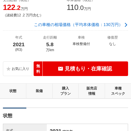
122
110
.2
.0
万円
万円
（諸経費12 .2 万円含む）
この車種の相場価格（平均本体価格：130万円）
年式
走行距離
車検
修復歴
2021
5.8
車検整備付
なし
(R3)
万km
無
見積もり・在庫確認
料
購入
販売店
車種
状態
装備
プラン
情報
スペック
状態
2021
年式