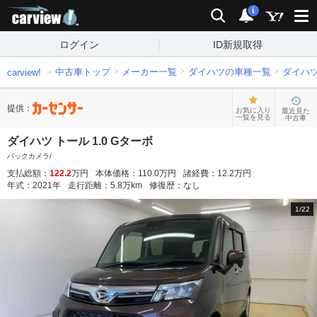
carview!
検索
通知
i
ログイン
ID新規取得
中古車トップ
メーカー一覧
ダイハツの車種一覧
ダイハ
carview!
提供：
お気に入り
最近見た
一覧を見る
中古車
ダイハツ トール 1.0 Gターボ
バックカメラ/
支払総額：
122.2
万円
本体価格：
110.0
万円
諸経費：
12.2
万円
年式：
2021
年
走行距離：
5.8
万km
修復歴：
なし
1
/
22