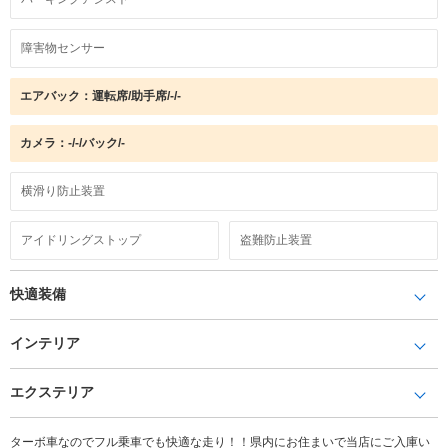
障害物センサー
エアバック：運転席/助手席/-/-
カメラ：-/-/バック/-
横滑り防止装置
アイドリングストップ
盗難防止装置
快適装備
インテリア
エクステリア
ターボ車なのでフル乗車でも快適な走り！！県内にお住まいで当店にご入庫い