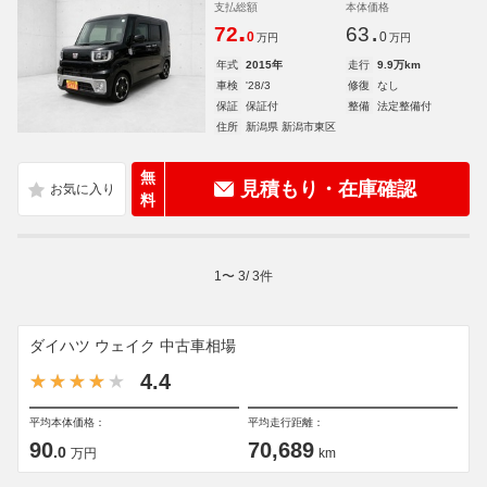
支払総額
本体価格
.
.
72
63
0
0
万円
万円
年式
2015年
走行
9.9万km
車検
'28/3
修復
なし
保証
保証付
整備
法定整備付
住所
新潟県 新潟市東区
無
見積もり・在庫確認
料
1
〜
3
/
3
件
ダイハツ ウェイク 中古車相場
4.4
平均本体価格：
平均走行距離：
90
70,689
.0
万円
km