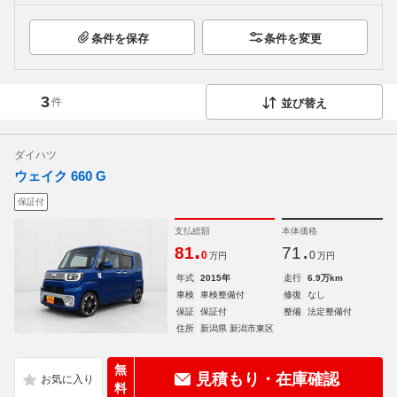
条件を保存
条件を変更
3
件
並び替え
ダイハツ
ウェイク 660 G
保証付
支払総額
本体価格
.
.
81
71
0
0
万円
万円
年式
2015年
走行
6.9万km
車検
車検整備付
修復
なし
保証
保証付
整備
法定整備付
住所
新潟県 新潟市東区
無
見積もり・在庫確認
料