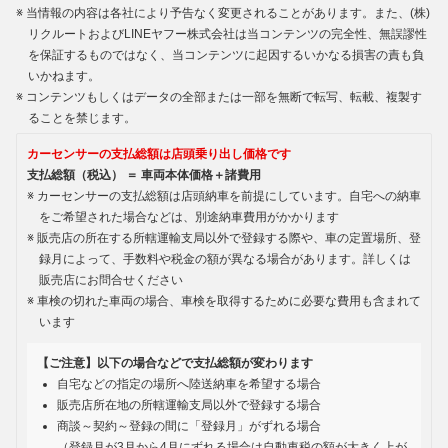
当情報の内容は各社により予告なく変更されることがあります。また、(株)
リクルートおよびLINEヤフー株式会社は当コンテンツの完全性、無誤謬性
を保証するものではなく、当コンテンツに起因するいかなる損害の責も負
いかねます。
コンテンツもしくはデータの全部または一部を無断で転写、転載、複製す
ることを禁じます。
カーセンサーの支払総額は店頭乗り出し価格です
支払総額（税込） ＝ 車両本体価格＋諸費用
カーセンサーの支払総額は店頭納車を前提にしています。自宅への納車
をご希望された場合などは、別途納車費用がかかります
販売店の所在する所轄運輸支局以外で登録する際や、車の定置場所、登
録月によって、手数料や税金の額が異なる場合があります。詳しくは
販売店にお問合せください
車検の切れた車両の場合、車検を取得するために必要な費用も含まれて
います
【ご注意】以下の場合などで支払総額が変わります
自宅などの指定の場所へ陸送納車を希望する場合
販売店所在地の所轄運輸支局以外で登録する場合
商談～契約～登録の間に「登録月」がずれる場合
（登録月が3月から4月にずれる場合は自動車税の額が大きく上が