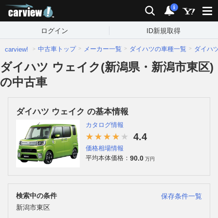
carview!
検索
通知
i
ログイン
ID新規取得
中古車トップ
メーカー一覧
ダイハツの車種一覧
ダイハ
carview!
ダイハツ ウェイク(新潟県・新潟市東区)
の中古車
ダイハツ ウェイク の基本情報
カタログ情報
4.4
価格相場情報
90.0
平均本体価格：
万円
検索中の条件
保存条件一覧
新潟市東区