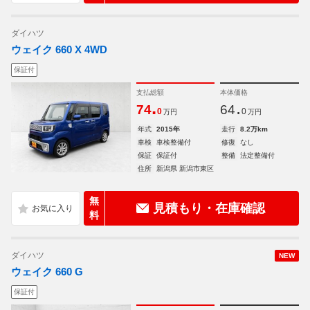
ダイハツ
ウェイク 660 X 4WD
保証付
支払総額
本体価格
.
.
74
64
0
0
万円
万円
年式
2015年
走行
8.2万km
車検
車検整備付
修復
なし
保証
保証付
整備
法定整備付
住所
新潟県 新潟市東区
無
見積もり・在庫確認
料
ダイハツ
NEW
ウェイク 660 G
保証付