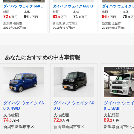
ダイハツ ウェイク 660 D ナビTV Iストップ Rカメラ ドラレコ
ダイハツ ウェイク 660 G
総額
本体
総額
本体
総額
本体
72
66
81
71
86
78
.5
万円
.0
万円
.0
万円
.0
万円
.5
万円
.9
万
新潟県 長岡市
新潟県 新潟市東区
新潟県 上越市
2017年/5.9万km
2015年/6.9万km
2015年/6.6万km
あなたにおすすめの中古車情報
ダイハツ ウェイク 66
ダイハツ ウェイク 66
ダイハツ ウェイ
0 X 4WD
0 G
0 L SAIII
支払総額
支払総額
支払総額
74
72
89
.0
万円
.0
万円
.2
万円
新潟県新潟市東区
新潟県新潟市東区
新潟県新潟市中