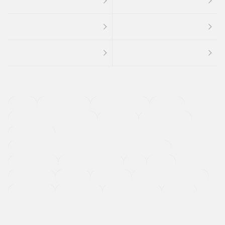
４ＷＤ
定期点検記録簿
ワンオーナーカー
福祉車両
メーカー系販売店取り扱い車
修復歴無し
アルミホイール
寒冷地仕様車
過給機設定モデル（ターボ・スーパーチャージャーなど)
ETC
CDプレーヤー
カーナビゲーション
禁煙車
法定整備付き
保証付き
エアバッグ
ディスチャージドランプ
支払総顔あり
クーポンあり
車両品質評価書付
新着車両