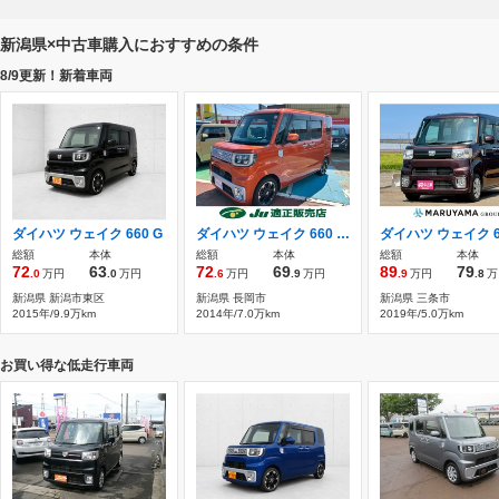
新潟県×中古車購入におすすめの条件
8/9更新！新着車両
ダイハツ ウェイク 660 G
ダイハツ ウェイク 660 G SA 4WD 純正8インチフルセグナビTV＆バックカメラ
総額
本体
総額
本体
総額
本体
72
63
72
69
89
79
.0
万円
.0
万円
.6
万円
.9
万円
.9
万円
.8
万
新潟県 新潟市東区
新潟県 長岡市
新潟県 三条市
2015年/9.9万km
2014年/7.0万km
2019年/5.0万km
お買い得な低走行車両