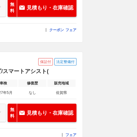
無
見積もり・在庫確認
料
クーポン
フェア
保証付
法定整備付
ナビ/スマートアシスト(
車検
修復歴
販売地域
27年5月
なし
佐賀県
無
見積もり・在庫確認
料
フェア