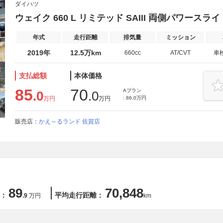
ダイハツ
ウェイク 660 L リミテッド SAIII 両側パワー
年式
走行距離
排気量
ミッション
2019年
12.5万km
660cc
AT/CVT
車
支払総額
本体価格
85
70
Aプラン
.0
.0
万円
万円
: 86.0万円
販売店：
かえ～るランド 佐賀店
89
70,848
：
平均走行距離：
.9
万円
km