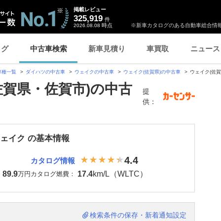
掲載レビュー
325,919
件
時点
※新車カタログのある自動車総合情報
2026.08.08
ログ
中古車検索
新車見積り
車買取
ニュース
車種一覧
ダイハツの中古車
ウェイクの中古車
ウェイク(佐賀県)の中古車
ウェイク(佐賀
佐賀県・佐賀市)の中古
提
供：
ウェイク の基本情報
4.4
カタログ情報
89.9
17.4
km/L（WLTC）
：
万円
カタログ燃費：
検索条件の保存・新着通知設定