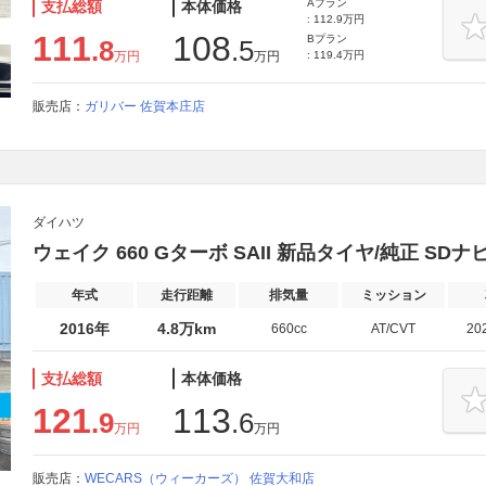
Aプラン
支払総額
本体価格
: 112.9万円
111
108
Bプラン
.8
.5
万円
万円
: 119.4万円
販売店：
ガリバー 佐賀本庄店
ダイハツ
ウェイク 660 Gターボ SAII 新品タイヤ/純正 SD
年式
走行距離
排気量
ミッション
2016年
4.8万km
660cc
AT/CVT
20
支払総額
本体価格
121
113
.9
.6
万円
万円
販売店：
WECARS（ウィーカーズ） 佐賀大和店