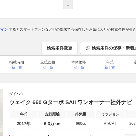
1
ログイン
するとスマートフォンなど他の端末でも保存したお気に入りや検索条件が引き
検索条件変更
検索条件の保存・新着
掲載時期
支払総額
本体価格
年式
新
古
安
高
安
高
新
古
ダイハツ
ウェイク 660 Gターボ SAII ワンオーナー社外ナビ Bl
年式
走行距離
排気量
ミッション
2017年
6.3万km
660cc
AT/CVT
20