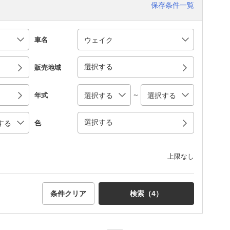
保存条件一覧
車名
選択する
販売地域
～
年式
選択する
色
上限なし
条件クリア
検索（
4
）