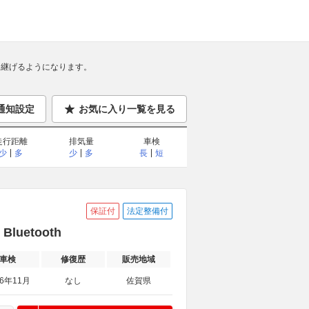
継げるようになります。
通知設定
お気に入り一覧を見る
走行距離
排気量
車検
少
多
少
多
長
短
保証付
法定整備付
uetooth
車検
修復歴
販売地域
26年11月
なし
佐賀県