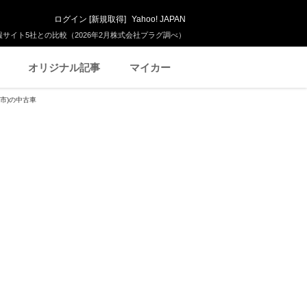
ログイン
[
新規取得
]
Yahoo! JAPAN
サイト5社との比較（2026年2月株式会社プラグ調べ）
オリジナル記事
マイカー
市)の中古車