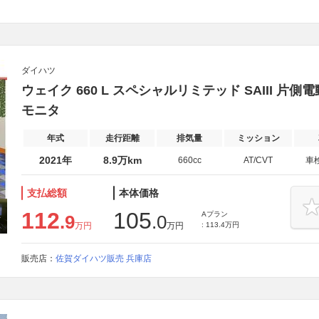
ダイハツ
ウェイク 660 L スペシャルリミテッド SAIII 片
モニタ
年式
走行距離
排気量
ミッション
2021年
8.9万km
660cc
AT/CVT
車
支払総額
本体価格
112
105
Aプラン
.9
.0
万円
万円
: 113.4万円
販売店：
佐賀ダイハツ販売 兵庫店