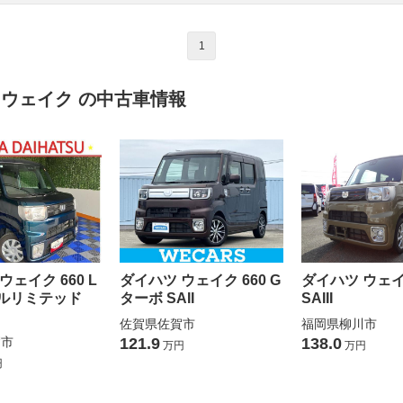
1
 ウェイク の中古車情報
ウェイク 660 L
ダイハツ ウェイク 660 G
ダイハツ ウェイク
ルリミテッド
ターボ SAII
SAIII
佐賀県佐賀市
福岡県柳川市
賀市
121.9
138.0
万円
万円
円