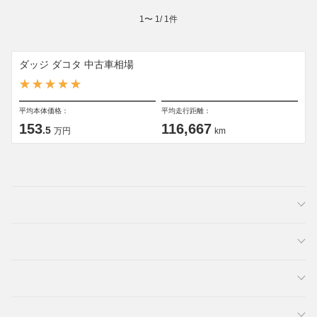
1
〜
1
/
1
件
ダッジ ダコタ 中古車相場
平均本体価格：
平均走行距離：
153
116,667
.5
万円
km