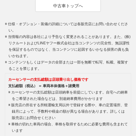
中古車トップへ
仕様・オプション・装備の詳細については各販売店にお問い合わせくださ
い。
当情報の内容は各社により予告なく変更されることがあります。また、(株)
リクルートおよびLINEヤフー株式会社は当コンテンツの完全性、無誤謬性
を保証するものではなく、当コンテンツに起因するいかなる損害の責も負
いかねます。
コンテンツもしくはデータの全部または一部を無断で転写、転載、複製す
ることを禁じます。
カーセンサーの支払総額は店頭乗り出し価格です
支払総額（税込） ＝ 車両本体価格＋諸費用
カーセンサーの支払総額は店頭納車を前提にしています。自宅への納車
をご希望された場合などは、別途納車費用がかかります
販売店の所在する所轄運輸支局以外で登録する際や、車の定置場所、登
録月によって、手数料や税金の額が異なる場合があります。詳しくは
販売店にお問合せください
車検の切れた車両の場合、車検を取得するために必要な費用も含まれて
います