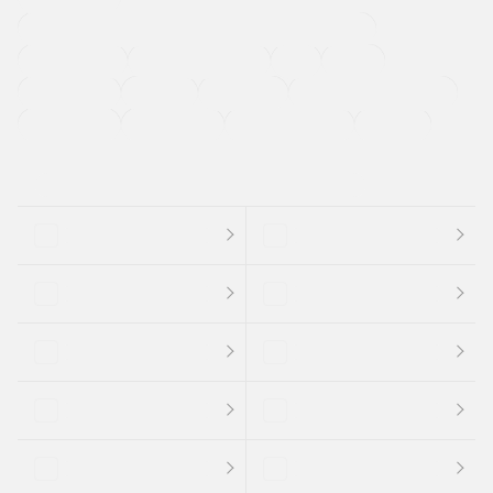
過給機設定モデル（ターボ・スーパーチャージャーなど)
ETC
CDプレーヤー
カーナビゲーション
禁煙車
法定整備付き
保証付き
エアバッグ
ディスチャージドランプ
支払総顔あり
クーポンあり
車両品質評価書付
新着車両