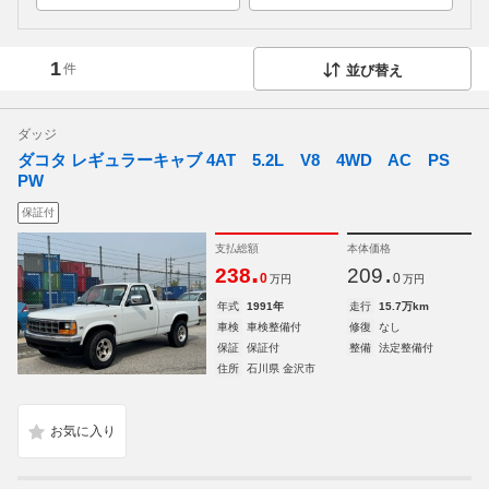
1
件
並び替え
ダッジ
ダコタ レギュラーキャブ 4AT 5.2L V8 4WD AC PS
PW
保証付
支払総額
本体価格
.
.
238
209
0
0
万円
万円
年式
1991年
走行
15.7万km
車検
車検整備付
修復
なし
保証
保証付
整備
法定整備付
住所
石川県 金沢市