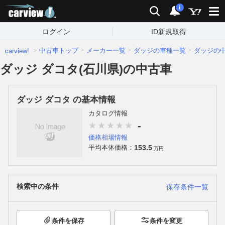
carview!
検索
通知
i
ログイン
ID新規取得
中古車トップ
メーカー一覧
ダッジの車種一覧
ダッジの
carview!
ダッジ ダコタ(石川県)の中古車
ダッジ ダコタ の基本情報
カタログ情報
-
価格相場情報
153.5
平均本体価格：
万円
検索中の条件
保存条件一覧
条件を保存
条件を変更