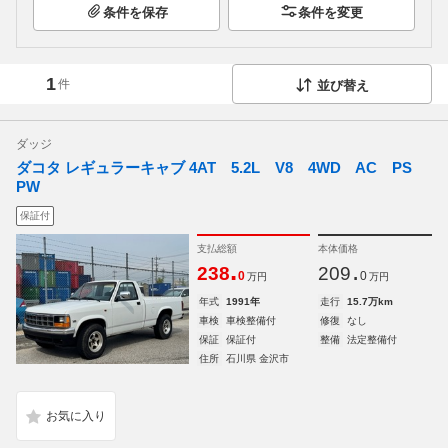
条件を保存
条件を変更
1
件
並び替え
ダッジ
ダコタ レギュラーキャブ 4AT 5.2L V8 4WD AC PS
PW
保証付
支払総額
本体価格
.
.
238
209
0
0
万円
万円
年式
1991年
走行
15.7万km
車検
車検整備付
修復
なし
保証
保証付
整備
法定整備付
住所
石川県 金沢市