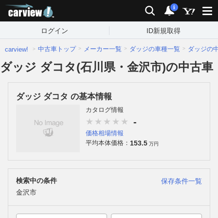
carview!
検索
通知
i
ログイン
ID新規取得
中古車トップ
メーカー一覧
ダッジの車種一覧
ダッジの
carview!
ダッジ ダコタ(石川県・金沢市)の中古車
ダッジ ダコタ の基本情報
カタログ情報
-
価格相場情報
153.5
平均本体価格：
万円
検索中の条件
保存条件一覧
金沢市