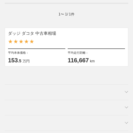
1
〜
1
/
1
件
ダッジ ダコタ 中古車相場
平均本体価格：
平均走行距離：
153
116,667
.5
万円
km