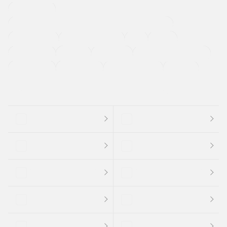
寒冷地仕様車
過給機設定モデル（ターボ・スーパーチャージャーなど)
ETC
CDプレーヤー
カーナビゲーション
禁煙車
法定整備付き
保証付き
エアバッグ
ディスチャージドランプ
支払総顔あり
クーポンあり
車両品質評価書付
新着車両