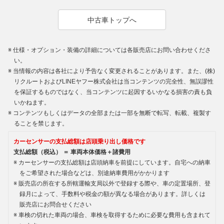
中古車トップへ
仕様・オプション・装備の詳細については各販売店にお問い合わせくださ
い。
当情報の内容は各社により予告なく変更されることがあります。また、(株)
リクルートおよびLINEヤフー株式会社は当コンテンツの完全性、無誤謬性
を保証するものではなく、当コンテンツに起因するいかなる損害の責も負
いかねます。
コンテンツもしくはデータの全部または一部を無断で転写、転載、複製す
ることを禁じます。
カーセンサーの支払総額は店頭乗り出し価格です
支払総額（税込） ＝ 車両本体価格＋諸費用
カーセンサーの支払総額は店頭納車を前提にしています。自宅への納車
をご希望された場合などは、別途納車費用がかかります
販売店の所在する所轄運輸支局以外で登録する際や、車の定置場所、登
録月によって、手数料や税金の額が異なる場合があります。詳しくは
販売店にお問合せください
車検の切れた車両の場合、車検を取得するために必要な費用も含まれて