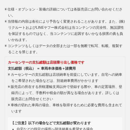
仕様・オプション・装備の詳細については各販売店にお問い合わせくださ
い。
当情報の内容は各社により予告なく変更されることがあります。また、(株)
リクルートおよびLINEヤフー株式会社は当コンテンツの完全性、無誤謬性
を保証するものではなく、当コンテンツに起因するいかなる損害の責も負
いかねます。
コンテンツもしくはデータの全部または一部を無断で転写、転載、複製す
ることを禁じます。
カーセンサーの支払総額は店頭乗り出し価格です
支払総額（税込） ＝ 車両本体価格＋諸費用
カーセンサーの支払総額は店頭納車を前提にしています。自宅への納車
をご希望された場合などは、別途納車費用がかかります
販売店の所在する所轄運輸支局以外で登録する際や、車の定置場所、登
録月によって、手数料や税金の額が異なる場合があります。詳しくは
販売店にお問合せください
車検の切れた車両の場合、車検を取得するために必要な費用も含まれて
います
【ご注意】以下の場合などで支払総額が変わります
自宅などの指定の場所へ陸送納車を希望する場合