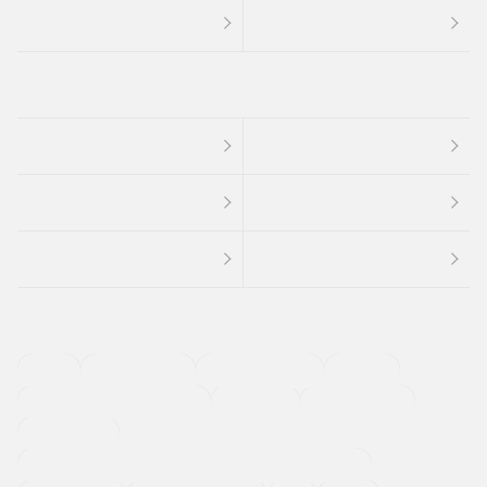
４ＷＤ
定期点検記録簿
ワンオーナーカー
福祉車両
メーカー系販売店取り扱い車
修復歴無し
アルミホイール
寒冷地仕様車
過給機設定モデル（ターボ・スーパーチャージャーなど)