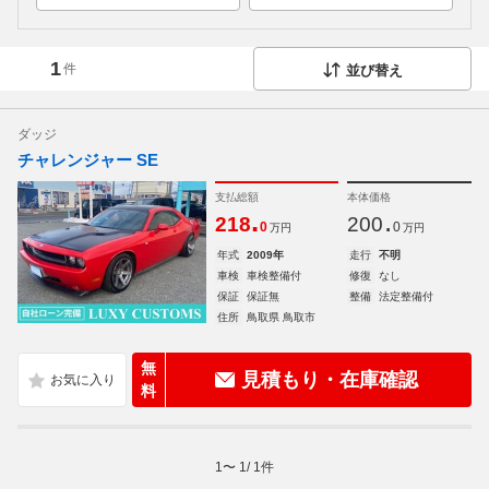
1
件
並び替え
ダッジ
チャレンジャー SE
支払総額
本体価格
.
.
218
200
0
0
万円
万円
年式
2009年
走行
不明
車検
車検整備付
修復
なし
保証
保証無
整備
法定整備付
住所
鳥取県 鳥取市
無
見積もり・在庫確認
料
1
〜
1
/
1
件