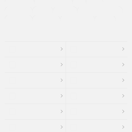
ETC
CDプレーヤー
カーナビゲーション
禁煙車
法定整備付き
保証付き
エアバッグ
ディスチャージドランプ
支払総顔あり
クーポンあり
車両品質評価書付
新着車両