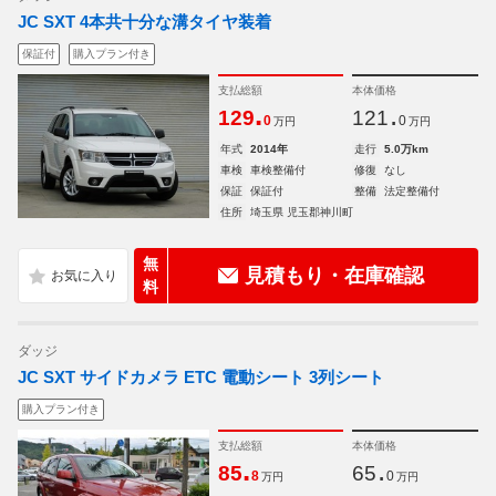
JC SXT 4本共十分な溝タイヤ装着
保証付
購入プラン付き
支払総額
本体価格
.
.
129
121
0
0
万円
万円
年式
2014年
走行
5.0万km
車検
車検整備付
修復
なし
保証
保証付
整備
法定整備付
住所
埼玉県 児玉郡神川町
無
見積もり・在庫確認
料
ダッジ
JC SXT サイドカメラ ETC 電動シート 3列シート
購入プラン付き
支払総額
本体価格
.
.
85
65
8
0
万円
万円