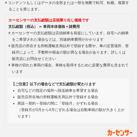
コンテンツもしくはデータの全部または一部を無断で転写、転載、複製す
ることを禁じます。
カーセンサーの支払総額は店頭乗り出し価格です
支払総額（税込） ＝ 車両本体価格＋諸費用
カーセンサーの支払総額は店頭納車を前提にしています。自宅への納車
をご希望された場合などは、別途納車費用がかかります
販売店の所在する所轄運輸支局以外で登録する際や、車の定置場所、登
録月によって、手数料や税金の額が異なる場合があります。詳しくは
販売店にお問合せください
車検の切れた車両の場合、車検を取得するために必要な費用も含まれて
います
【ご注意】以下の場合などで支払総額が変わります
自宅などの指定の場所へ陸送納車を希望する場合
販売店所在地の所轄運輸支局以外で登録する場合
商談～契約～登録の間に「登録月」がずれる場合
（登録月が3月から4月にずれる場合は自動車税の額が大きく上が
ります）