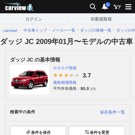
carview!
検索
通知
i
ログイン
ID新規取得
中古車トップ
メーカー一覧
ダッジの車種一覧
ダッジの
carview!
ダッジ JC 2009年01月〜モデルの中古車
ダッジ JC の基本情報
カタログ情報
3.7
価格相場情報
95.0
平均本体価格：
万円
検索中の条件
保存条件一覧
条件を保存
条件を変更