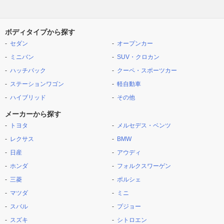
ボディタイプから探す
セダン
オープンカー
ミニバン
SUV・クロカン
ハッチバック
クーペ・スポーツカー
ステーションワゴン
軽自動車
ハイブリッド
その他
メーカーから探す
トヨタ
メルセデス・ベンツ
レクサス
BMW
日産
アウディ
ホンダ
フォルクスワーゲン
三菱
ポルシェ
マツダ
ミニ
スバル
プジョー
スズキ
シトロエン