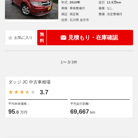
年式
2010年
走行
11.6万km
車検
車検整備付
修復
なし
保証
保証無
整備
法定整備付
住所
石川県 金沢市
無
見積もり・在庫確認
料
1
〜
3
/
3
件
ダッジ JC 中古車相場
3.7
平均本体価格：
平均走行距離：
95
69,667
.0
万円
km