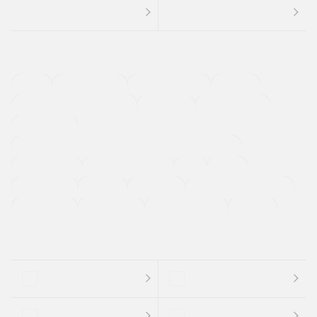
４ＷＤ
定期点検記録簿
ワンオーナーカー
福祉車両
メーカー系販売店取り扱い車
修復歴無し
アルミホイール
寒冷地仕様車
過給機設定モデル（ターボ・スーパーチャージャーなど)
ETC
CDプレーヤー
カーナビゲーション
禁煙車
法定整備付き
保証付き
エアバッグ
ディスチャージドランプ
支払総顔あり
クーポンあり
車両品質評価書付
新着車両