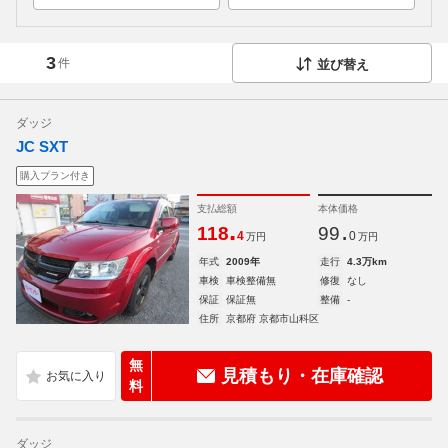
3
件
並び替え
ダッジ
JC SXT
購入プラン付き
支払総額
本体価格
.
.
118
99
4
0
万円
万円
年式
2009年
走行
4.3万km
車検
車検整備無
修復
なし
保証
保証無
整備
-
住所
京都府 京都市山科区
無
見積もり・在庫確認
料
ダッジ