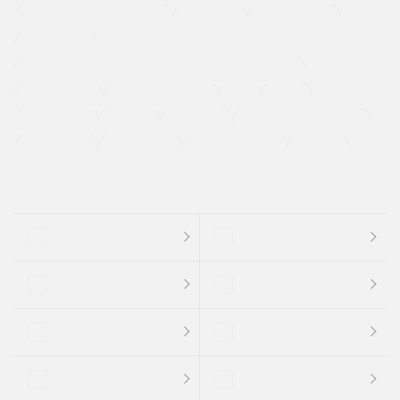
メーカー系販売店取り扱い車
修復歴無し
アルミホイール
寒冷地仕様車
過給機設定モデル（ターボ・スーパーチャージャーなど)
ETC
CDプレーヤー
カーナビゲーション
禁煙車
法定整備付き
保証付き
エアバッグ
ディスチャージドランプ
支払総顔あり
クーポンあり
車両品質評価書付
新着車両