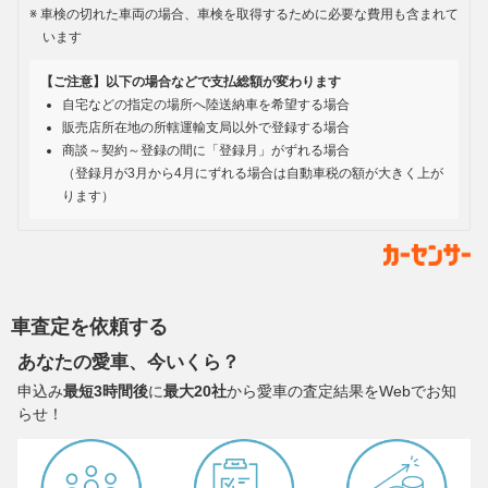
車検の切れた車両の場合、車検を取得するために必要な費用も含まれて
います
【ご注意】以下の場合などで支払総額が変わります
自宅などの指定の場所へ陸送納車を希望する場合
販売店所在地の所轄運輸支局以外で登録する場合
商談～契約～登録の間に「登録月」がずれる場合
（登録月が3月から4月にずれる場合は自動車税の額が大きく上が
ります）
車査定を依頼する
あなたの愛車、今いくら？
申込み
最短3時間後
に
最大20社
から愛車の査定結果をWebでお知
らせ！