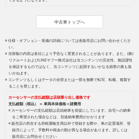
できるようになります。
中古車トップへ
仕様・オプション・装備の詳細については各販売店にお問い合わせくださ
い。
当情報の内容は各社により予告なく変更されることがあります。また、(株)
リクルートおよびLINEヤフー株式会社は当コンテンツの完全性、無誤謬性
を保証するものではなく、当コンテンツに起因するいかなる損害の責も負
いかねます。
コンテンツもしくはデータの全部または一部を無断で転写、転載、複製す
ることを禁じます。
カーセンサーの支払総額は店頭乗り出し価格です
支払総額（税込） ＝ 車両本体価格＋諸費用
カーセンサーの支払総額は店頭納車を前提にしています。自宅への納車
をご希望された場合などは、別途納車費用がかかります
販売店の所在する所轄運輸支局以外で登録する際や、車の定置場所、登
録月によって、手数料や税金の額が異なる場合があります。詳しくは
販売店にお問合せください