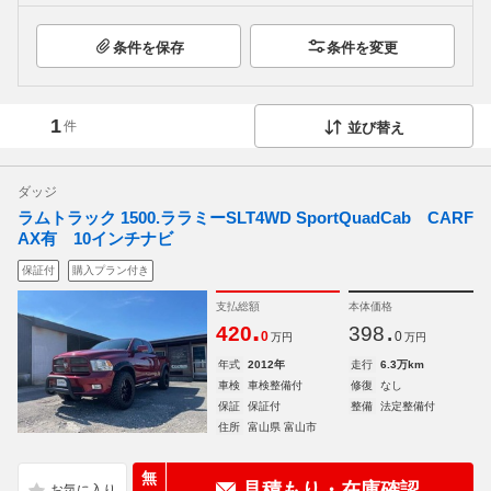
条件を保存
条件を変更
1
件
並び替え
ダッジ
ラムトラック 1500.ララミーSLT4WD SportQuadCab CARF
AX有 10インチナビ
保証付
購入プラン付き
支払総額
本体価格
.
.
420
398
0
0
万円
万円
年式
2012年
走行
6.3万km
車検
車検整備付
修復
なし
保証
保証付
整備
法定整備付
住所
富山県 富山市
無
見積もり・在庫確認