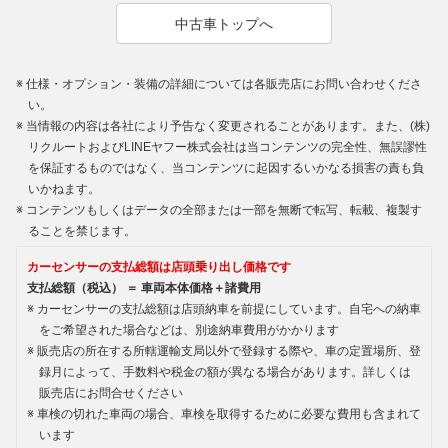
中古車トップへ
仕様・オプション・装備の詳細については各販売店にお問い合わせくださ
い。
当情報の内容は各社により予告なく変更されることがあります。また、(株)
リクルートおよびLINEヤフー株式会社は当コンテンツの完全性、無誤謬性
を保証するものではなく、当コンテンツに起因するいかなる損害の責も負
いかねます。
コンテンツもしくはデータの全部または一部を無断で転写、転載、複製す
ることを禁じます。
カーセンサーの支払総額は店頭乗り出し価格です
支払総額（税込） ＝ 車両本体価格＋諸費用
カーセンサーの支払総額は店頭納車を前提にしています。自宅への納車
をご希望された場合などは、別途納車費用がかかります
販売店の所在する所轄運輸支局以外で登録する際や、車の定置場所、登
録月によって、手数料や税金の額が異なる場合があります。詳しくは
販売店にお問合せください
車検の切れた車両の場合、車検を取得するために必要な費用も含まれて
います