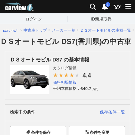
carview!
検索
通知
i
ログイン
ID新規取得
中古車トップ
メーカー一覧
ＤＳオートモビルの車種一覧
carview!
ＤＳオートモビル DS7(香川県)の中古車
ＤＳオートモビル DS7 の基本情報
カタログ情報
4.4
価格相場情報
640.7
平均本体価格：
万円
検索中の条件
保存条件一覧
条件を保存
条件を変更