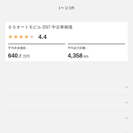
1
〜
1
/
1
件
ＤＳオートモビル DS7 中古車相場
4.4
平均本体価格：
平均走行距離：
640
4,358
.7
万円
km