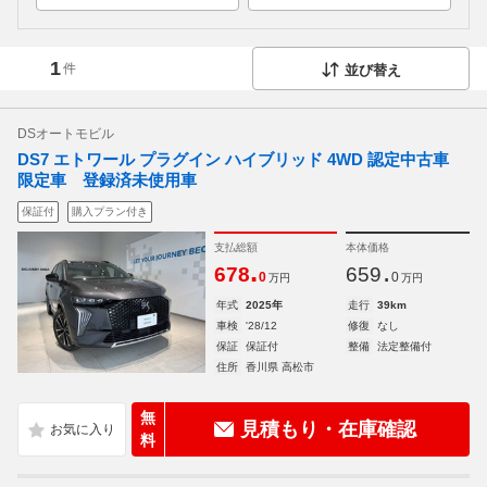
1
件
並び替え
DSオートモビル
DS7 エトワール プラグイン ハイブリッド 4WD 認定中古車
限定車 登録済未使用車
保証付
購入プラン付き
支払総額
本体価格
.
.
678
659
0
0
万円
万円
年式
2025年
走行
39km
車検
'28/12
修復
なし
保証
保証付
整備
法定整備付
住所
香川県 高松市
無
見積もり・在庫確認
料