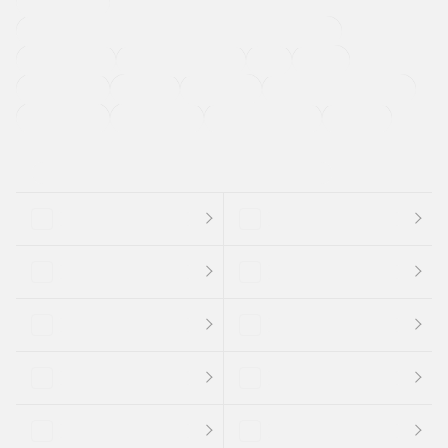
寒冷地仕様車
過給機設定モデル（ターボ・スーパーチャージャーなど)
ETC
CDプレーヤー
カーナビゲーション
禁煙車
法定整備付き
保証付き
エアバッグ
ディスチャージドランプ
支払総顔あり
クーポンあり
車両品質評価書付
新着車両