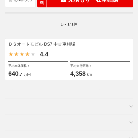
料
1
〜
1
/
1
件
ＤＳオートモビル DS7 中古車相場
4.4
平均本体価格：
平均走行距離：
640
4,358
.7
万円
km