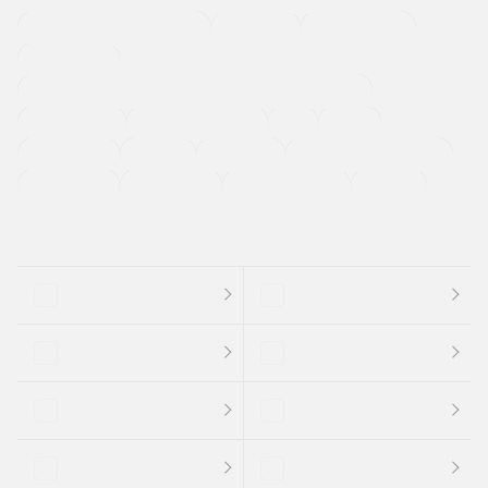
メーカー系販売店取り扱い車
修復歴無し
アルミホイール
寒冷地仕様車
過給機設定モデル（ターボ・スーパーチャージャーなど)
ETC
CDプレーヤー
カーナビゲーション
禁煙車
法定整備付き
保証付き
エアバッグ
ディスチャージドランプ
支払総顔あり
クーポンあり
車両品質評価書付
新着車両