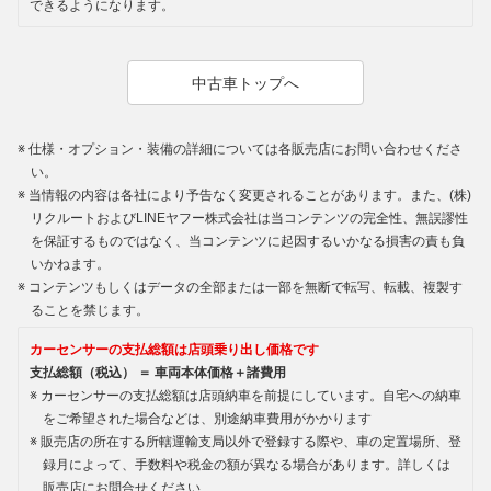
できるようになります。
中古車トップへ
仕様・オプション・装備の詳細については各販売店にお問い合わせくださ
い。
当情報の内容は各社により予告なく変更されることがあります。また、(株)
リクルートおよびLINEヤフー株式会社は当コンテンツの完全性、無誤謬性
を保証するものではなく、当コンテンツに起因するいかなる損害の責も負
いかねます。
コンテンツもしくはデータの全部または一部を無断で転写、転載、複製す
ることを禁じます。
カーセンサーの支払総額は店頭乗り出し価格です
支払総額（税込） ＝ 車両本体価格＋諸費用
カーセンサーの支払総額は店頭納車を前提にしています。自宅への納車
をご希望された場合などは、別途納車費用がかかります
販売店の所在する所轄運輸支局以外で登録する際や、車の定置場所、登
録月によって、手数料や税金の額が異なる場合があります。詳しくは
販売店にお問合せください