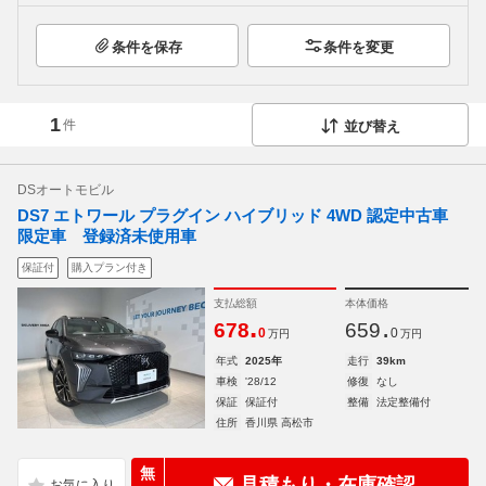
条件を保存
条件を変更
1
件
並び替え
DSオートモビル
DS7 エトワール プラグイン ハイブリッド 4WD 認定中古車
限定車 登録済未使用車
保証付
購入プラン付き
支払総額
本体価格
.
.
678
659
0
0
万円
万円
年式
2025年
走行
39km
車検
'28/12
修復
なし
保証
保証付
整備
法定整備付
住所
香川県 高松市
無
見積もり・在庫確認