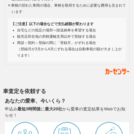
車検の切れた車両の場合、車検を取得するために必要な費用も含まれて
います
【ご注意】以下の場合などで支払総額が変わります
自宅などの指定の場所へ陸送納車を希望する場合
販売店所在地の所轄運輸支局以外で登録する場合
商談～契約～登録の間に「登録月」がずれる場合
（登録月が3月から4月にずれる場合は自動車税の額が大きく上が
ります）
車査定を依頼する
あなたの愛車、今いくら？
申込み
最短3時間後
に
最大20社
から愛車の査定結果をWebでお知
らせ！