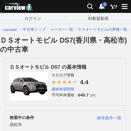
carview!
検索
通知
i
ログイン
ID新規取得
中古車トップ
メーカー一覧
ＤＳオートモビルの車種一覧
carview!
ＤＳオートモビル DS7(香川県・高松市)
の中古車
ＤＳオートモビル DS7 の基本情報
カタログ情報
4.4
価格相場情報
640.7
平均本体価格：
万円
検索中の条件
保存条件一覧
高松市