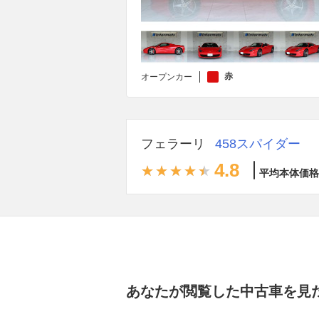
赤
オープンカー
フェラーリ
458スパイダー
4.8
平均本体価格
あなたが閲覧した中古車を見