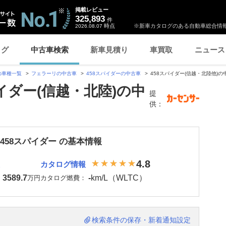
掲載レビュー
325,893
件
時点
※新車カタログのある自動車総合情報
2026.08.07
ログ
中古車検索
新車見積り
車買取
ニュース
の車種一覧
フェラーリの中古車
458スパイダーの中古車
458スパイダー(信越・北陸他)の
イダー(信越・北陸)の中
提
供：
458スパイダー の基本情報
4.8
カタログ情報
3589.7
-
km/L（WLTC）
：
万円
カタログ燃費：
検索条件の保存・新着通知設定