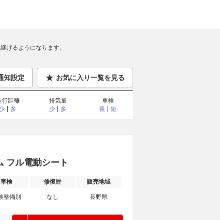
継げるようになります。
通知設定
お気に入り一覧を見る
走行距離
排気量
車検
少
多
少
多
長
短
ステム フル電動シート
車検
修復歴
販売地域
検整備別
なし
長野県