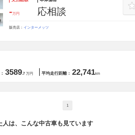
-
応相談
万円
販売店：
インターメッツ
3589
22,741
：
平均走行距離：
.7
万円
km
1
た人は、こんな中古車も見ています