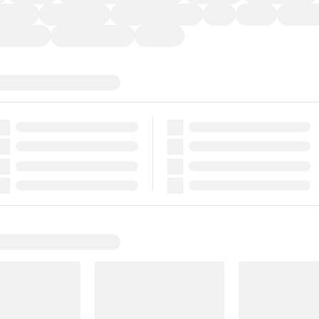
ーなど)
CDプレーヤー
カーナビゲーション
ETC
禁煙車
法定整備
ーポンあり
車両品質評価書付
新着車両