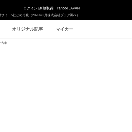
ログイン
[
新規取得
]
Yahoo! JAPAN
サイト5社との比較（2026年2月株式会社プラグ調べ）
オリジナル記事
マイカー
中古車