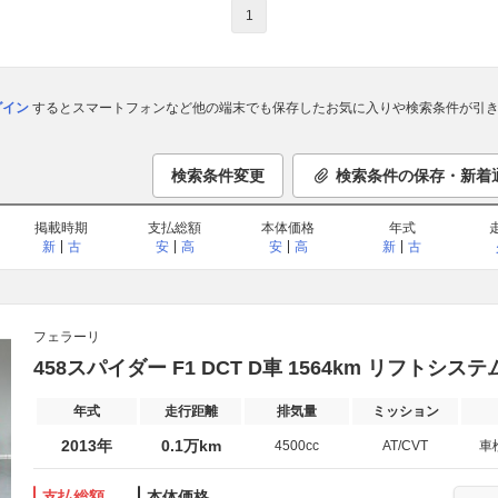
1
ログイン
するとスマートフォンなど他の端末でも保存したお気に入りや検索条件が引き
検索条件変更
検索条件の保存・新着
掲載時期
支払総額
本体価格
年式
新
古
安
高
安
高
新
古
フェラーリ
458スパイダー F1 DCT D車 1564km リフトシ
年式
走行距離
排気量
ミッション
2013年
0.1万km
4500cc
AT/CVT
車
支払総額
本体価格