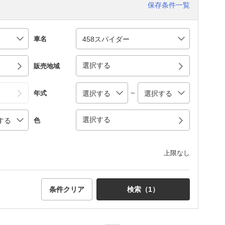
保存条件一覧
車名
選択する
販売地域
～
年式
選択する
色
上限なし
条件クリア
検索（
1
）