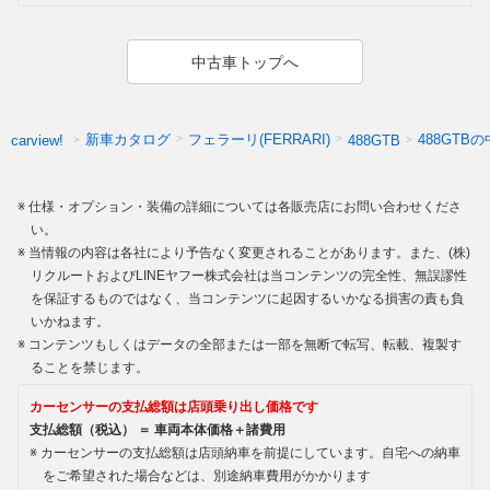
中古車トップへ
新車カタログ
フェラーリ(FERRARI)
488GTB
carview!
488GTB
仕様・オプション・装備の詳細については各販売店にお問い合わせくださ
い。
当情報の内容は各社により予告なく変更されることがあります。また、(株)
リクルートおよびLINEヤフー株式会社は当コンテンツの完全性、無誤謬性
を保証するものではなく、当コンテンツに起因するいかなる損害の責も負
いかねます。
コンテンツもしくはデータの全部または一部を無断で転写、転載、複製す
ることを禁じます。
カーセンサーの支払総額は店頭乗り出し価格です
支払総額（税込） ＝ 車両本体価格＋諸費用
カーセンサーの支払総額は店頭納車を前提にしています。自宅への納車
をご希望された場合などは、別途納車費用がかかります