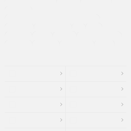
メーカー系販売店取り扱い車
修復歴無し
アルミホイール
寒冷地仕様車
過給機設定モデル（ターボ・スーパーチャージャーなど)
ETC
CDプレーヤー
カーナビゲーション
禁煙車
法定整備付き
保証付き
エアバッグ
ディスチャージドランプ
支払総顔あり
クーポンあり
車両品質評価書付
新着車両