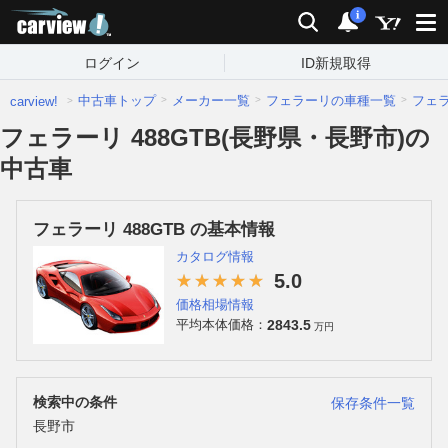
carview!
検索
通知
i
ログイン
ID新規取得
中古車トップ
メーカー一覧
フェラーリの車種一覧
フェ
carview!
フェラーリ 488GTB(長野県・長野市)の
中古車
フェラーリ 488GTB の基本情報
カタログ情報
5.0
価格相場情報
2843.5
平均本体価格：
万円
検索中の条件
保存条件一覧
長野市