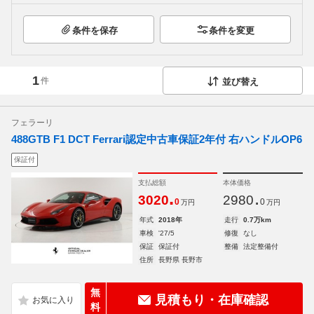
条件を保存
条件を変更
1
件
並び替え
フェラーリ
488GTB F1 DCT Ferrari認定中古車保証2年付 右ハンドルOP6
保証付
支払総額
本体価格
.
.
3020
2980
0
0
万円
万円
年式
2018年
走行
0.7万km
車検
'27/5
修復
なし
保証
保証付
整備
法定整備付
住所
長野県 長野市
無
見積もり・在庫確認
料