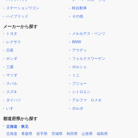
ステーションワゴン
軽自動車
ハイブリッド
その他
メーカーから探す
トヨタ
メルセデス・ベンツ
レクサス
BMW
日産
アウディ
ホンダ
フォルクスワーゲン
三菱
ポルシェ
マツダ
ミニ
スバル
プジョー
スズキ
シトロエン
ダイハツ
アルファ ロメオ
いすゞ
ボルボ
都道府県から探す
北海道・東北
北海道
青森県
岩手県
宮城県
秋田県
山形県
福島県